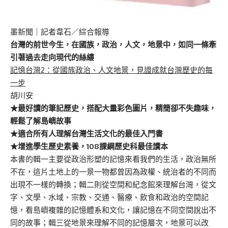
墨新聞
｜記者韋石／綜合報導
台灣的前世今生，在國族，政治，人文，地景中，如同一條牽
引著過去走向現代的絲縷
記憶台灣2：從國族政治、人文地景，見證成就台灣歷史的每
一步
胡川安
★最好讀的筆記歷史，搭配大量彩色圖片，精簡卻不失趣味，
輕鬆了解島嶼故事
★適合所有人理解台灣生活文化的最佳入門書
★增進學生歷史素養，108課綱歷史科最佳讀本
本書的輯一主要從政治形塑的記憶來看我們的生活，政治無所
不在，這片土地上的一景一物都曾因為政權、統治者的不同而
出現不一樣的轉換；輯二則從空間和紀念館來理解台灣，從文
字、文學、水域、宗教、交通、醫療、飲食和政治的空間記
憶，看島嶼複雜的記憶體系和文化，讓記憶在不同空間說出不
同的故事；輯三從地景來理解不同的記憶層次，地景可以改