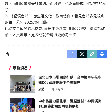
變，而記憶會隨著社會環境而改變，也逐漸變成我們現在的樣
子。
※
《記憶台灣1：從生活文化、教育信仰，看見台灣多元視角
的每一幕》
2025/04 出版
此篇文章最開始出處為:
麥田出版新書–記憶台灣2：從國族政
治、人文地景，見證成就台灣歷史的每一步
最新消息
深化日本市場國際行銷 台中攜星宇航空
邀KOL踩線推廣中台灣觀光
旅遊
2026 年 8 月 9 日
中市防暴力量扎根 豐原鎌村、神岡溪洲
2社區獲衛福部防暴戲劇獎