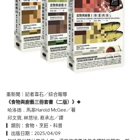
墨新聞
｜記者韋石／綜合報導
《食物與廚藝三冊套書（二版）》
❖
哈洛德．馬基
Harold McGee
／著
邱文寶
,
林慧珍
,
蔡承志
／譯
▎類別：食物、烹飪、科普
▎出版日期：
2025/04/09