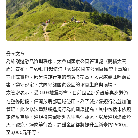
分享文章
為維護遊憩品質與秩序，太魯閣國家公園管理處（簡稱太管
處）宣布，自
9月5日起
修訂「太魯閣國家公園區域禁止事項」
並正式實施。部分違規行為的罰鍰將提高，太管處藉此呼籲遊
客，遵守規定，共同守護國家公園的珍貴生態與環境。
太管處表示，受0403地震影響，目前園區部分設施與步道仍
在整修階段，僅開放局部區域使用。為了減少違規行為並加強
管理，此次修法重點將違規行為的罰鍰提高，其中包括未依規
定停放車輛、違規攜帶寵物進入生態保護區，以及違規燃放煙
火、鞭炮、烤肉等行為，罰鍰金額都將提升至新臺幣1,500元
至3,000元不等。