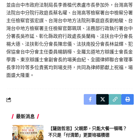
並由台中市政府法制局長李善植代表盧市長參加外，台灣高等
法院台中分院行政庭長蔡名曜、台灣高等檢察署台中檢察分署
主任檢察官張宏謀、台灣台中地方法院刑事庭庭長劉柏駿、台
灣台中地方檢察署主任檢察官鄭珮琪、法務部行政執行署台中
分署長吳祚延、彰化縣政府行政處長吳蘭梅、法扶台中分會長
楊大德、法扶彰化分會長陳忠儀、法扶南投分會長林益輝、犯
保協會台中分會主任委員楊銷樺、全羅北道地方辯護士會長金
學壽、東京辯護士會副會長的場美由紀、全國律師聯合會理事
長李玲玲等多位貴賓均到場支持，共同為律師節獻上祝福，場
面盛大隆重。
最新消息
【薩迦哲思】父親節，只能大餐一頓嗎？
不只是「付清節」更要培福積德