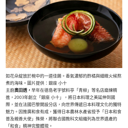
如花朵綻放於椀中的一道佳餚。香氣濃郁的酢橘與細緻火候熬
煮的海味。圖片提供：銀座 小十
主廚
奧田透，
早年在德島老字號料亭「青柳」等名店磨練精
進，2003年創立「銀座 小十」，將日本料理之美延伸到國
際，並在法國巴黎開設分店，向世界傳遞日本料理文化的獨特
魅力。因推廣和食有成，獲得日本農林水產省授予「日本和食
普及親善大使」殊榮，將聯合國教科文組織列為世界遺產的
「和食」精神完整體現。