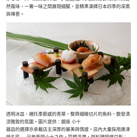
然風味，一箸一味之間展現細膩，並精準演繹日本四季的深奧
與禪意。
透明冰皿、襯托季節感的青葉，整齊細緻切片的魚料，散發清
涼雅致的氛圍。圖片提供：銀座 小十
器皿的選擇亦承載店主深厚的審美與情誼。店內大量採用唐津
燒名匠──已故西岡小十之作，質樸溫潤，與料理相得益彰；