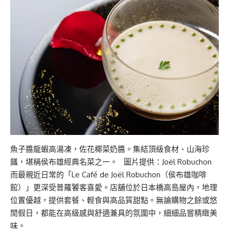
魚子醬龍蝦高湯凍，佐花椰菜奶醬。集結頂級食材、山海珍
饈，堪稱侯布雄經典名菜之一。 圖片提供：Joël Robuchon
而最親近日常的「Le Café de Joël Robuchon（侯布雄咖啡
館）」更深受普羅饕客喜愛。店舖位於日本橋高島屋內，地理
位置優越，提供套餐、輕食與高品質甜點。無論購物之餘或悠
閒假日，都能在高級感與舒適兼具的氛圍中，細細品嘗精緻美
味。