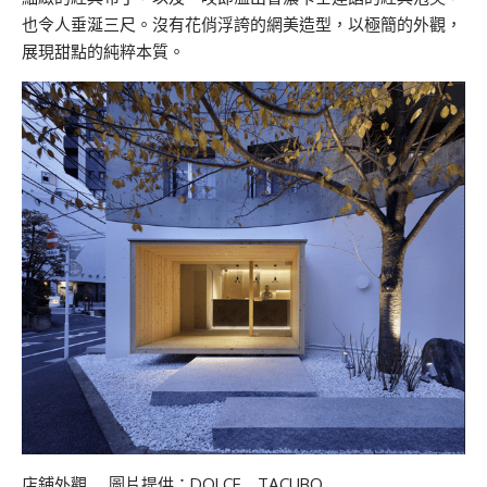
也令人垂涎三尺。沒有花俏浮誇的網美造型，以極簡的外觀，
展現甜點的純粹本質。
店鋪外觀 圖片提供：DOLCE TACUBO