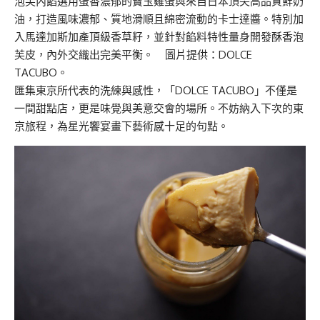
泡芙內餡選用蛋香濃郁的寶玉雞蛋與來自日本頂尖高品質鮮奶
油，打造風味濃郁、質地滑順且綿密流動的卡士達醬。特別加
入馬達加斯加產頂級香草籽，並針對餡料特性量身開發酥香泡
芙皮，內外交織出完美平衡。 圖片提供：DOLCE
TACUBO。
匯集東京所代表的洗練與感性，「DOLCE TACUBO」不僅是
一間甜點店，更是味覺與美意交會的場所。不妨納入下次的東
京旅程，為星光饗宴畫下藝術感十足的句點。