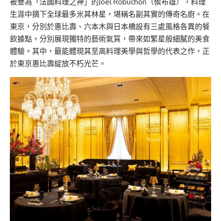
被譽為「法國料理之神」的Joël Robuchon（侯布雄），料理
生涯中摘下全球最多米其林星，堪稱名副其實的傳奇名廚。在
東京，分別於惠比壽、六本木與日本橋設有三處風格各異的餐
飲據點，分別展現獨特的藝術氣質，帶來如繁星般細膩的美食
體驗。其中，最能體現其至高料理美學與哲學的代表之作，正
於東京惠比壽綻放不朽光芒。