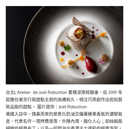
台北L’Atelier de Joël Robuchon 累積深厚經驗後，自 2019 年
起擔任東京行政甜點主廚的高橋和久，傾注巧思創作出宛如藝
術品般的甜點。 圖片提供：Joël Robuchon
甫踏入店中，撲鼻而來的是焦化奶油交織著榛果香氣的濃郁氣
息，代表名作－現烤費南雪，外酥內潤，融化人心；如絲緞般
細緻的經典布丁，以及一咬即溢出香濃卡士達餡的經典泡芙，