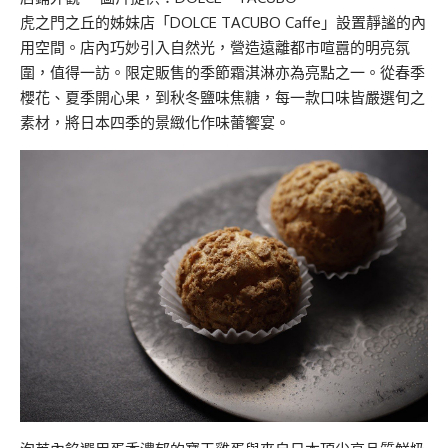
虎之門之丘的姊妹店「DOLCE TACUBO Caffe」設置靜謐的內
用空間。店內巧妙引入自然光，營造遠離都市喧囂的明亮氛
圍，值得一訪。限定販售的季節霜淇淋亦為亮點之一。從春季
櫻花、夏季開心果，到秋冬鹽味焦糖，每一款口味皆嚴選旬之
素材，將日本四季的景緻化作味蕾饗宴。