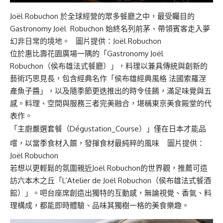
Joël Robuchon 於全球經營的眾多餐廳之中，最受矚目的
Gastronomy Joël Robuchon 始終名列前茅、帶領賓客走入夢
幻非日常的境地。 圖片提供：Joël Robuchon
位於惠比壽花園廣場一隅的「Gastronomy Joël
Robuchon（侯布雄法式餐廳）」，料理以兼具傳統與創新的
藝術巧思見長，包含經典名作「侯布雄經典風格 法國索羅涅
產魚子醬」，以及隨季節更迭推出的時令佳餚，滿足味覺與五
感。料理、空間與服務三者完美融合，堪稱東京美食殿堂的代
表作。
「主廚嚴選套餐（Dégustation_Course）」僅在日本才能品
嚐，以當季食材入饌，發揮食材最純粹的風味 圖片提供：
Joël Robuchon
若想以更輕鬆的氛圍親近Joël Robuchon的世界觀，推薦可造
訪六本木之丘「L’Atelier de Joël Robuchon（侯布雄法式餐酒
館）」。吧台座席創造出獨特的互動感，無論視覺、香氣、料
理構成，都能即時體驗、品味其獨樹一格的美食樂趣。