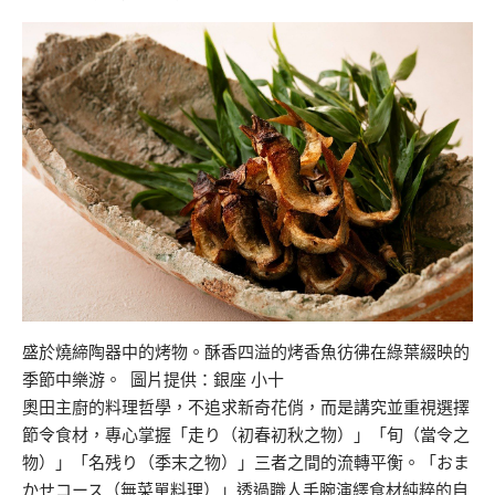
盛於燒締陶器中的烤物。酥香四溢的烤香魚彷彿在綠葉綴映的
季節中樂游。 圖片提供：銀座 小十
奧田主廚的料理哲學，不追求新奇花俏，而是講究並重視選擇
節令食材，專心掌握「走り（初春初秋之物）」「旬（當令之
物）」「名残り（季末之物）」三者之間的流轉平衡。「おま
かせコース（無菜單料理）」透過職人手腕演繹食材純粹的自