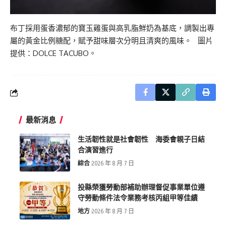
布丁採用蛋香濃郁的寶玉雞蛋與高乳脂鮮奶為基底，調製出專
屬的黃金比例糖配，賦予甜味層次分明且清爽的風味。 圖片
提供：DOLCE TACUBO。
最新消息
生活韌性就是社會韌性 海委會親子日結
合演習進行
綜合
2026 年 8 月 7 日
投縣榮獲勞動部補助辦理督促事業單位遵
守勞動條件法令業務考核丙組甲等佳績
地方
2026 年 8 月 7 日