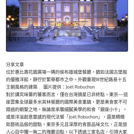
分享文章
位於惠比壽花園廣場一隅的侯布雄城堡餐廳，猶如法國古堡般
的優雅洋館，靜佇於繁華都市之中。外觀重現18世紀路易十五
王朝風格的建築 圖片提供：Joël Robuchon
對於講究味蕾的饕客而言，僅在台灣摘星已非終點，東京—這
座雲集全球最多米其林餐廳的國際美食重鎮，更是美食家不可
錯過的朝聖之地。無論是承襲細膩美學的和食「銀座小十」，
或是洋溢創意靈感的現代法餐「Joël Robuchon」，還是精緻
如藝術品般的甜點，東京多元且深厚的食藝品味文化，正是旅
人心目中獨一無二的瑰麗泊點。以下透過三家名店，引領大家