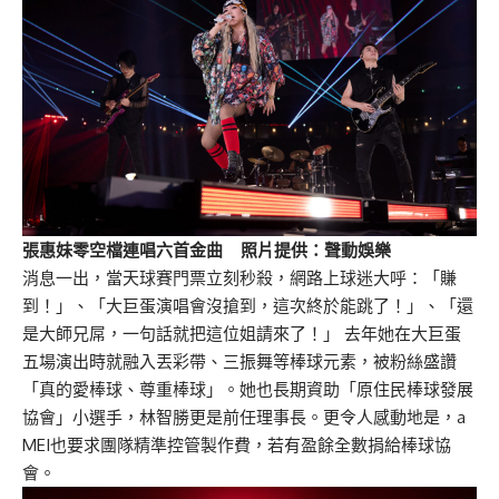
張惠妹零空檔連唱六首金曲 照片提供：聲動娛樂
消息一出，當天球賽門票立刻秒殺，網路上球迷大呼：「賺
到！」、「大巨蛋演唱會沒搶到，這次終於能跳了！」、「還
是大師兄屌，一句話就把這位姐請來了！」 去年她在大巨蛋
五場演出時就融入丟彩帶、三振舞等棒球元素，被粉絲盛讚
「真的愛棒球、尊重棒球」。她也長期資助「原住民棒球發展
協會」小選手，林智勝更是前任理事長。更令人感動地是，a
MEI也要求團隊精準控管製作費，若有盈餘全數捐給棒球協
會。