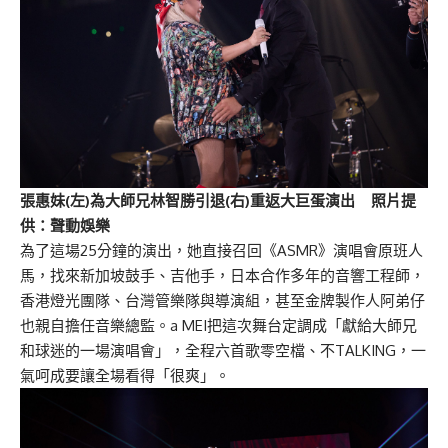
張惠妹(左)為大師兄林智勝引退(右)重返大巨蛋演出 照片提
供：聲動娛樂
為了這場25分鐘的演出，她直接召回《ASMR》演唱會原班人
馬，找來新加坡鼓手、吉他手，日本合作多年的音響工程師，
香港燈光團隊、台灣管樂隊與導演組，甚至金牌製作人阿弟仔
也親自擔任音樂總監。a MEI把這次舞台定調成「獻給大師兄
和球迷的一場演唱會」，全程六首歌零空檔、不TALKING，一
氣呵成要讓全場看得「很爽」。