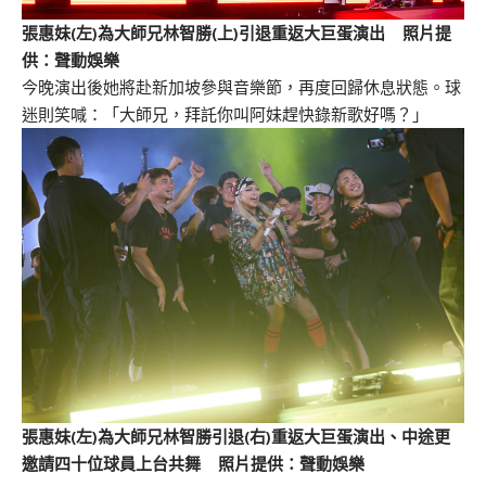
張惠妹(左)為大師兄林智勝(上)引退重返大巨蛋演出 照片提
供：聲動娛樂
今晚演出後她將赴新加坡參與音樂節，再度回歸休息狀態。球
迷則笑喊：「大師兄，拜託你叫阿妹趕快錄新歌好嗎？」
張惠妹(左)為大師兄林智勝引退(右)重返大巨蛋演出、中途更
邀請四十位球員上台共舞 照片提供：聲動娛樂