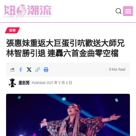
娛樂
張惠妹重返大巨蛋引吭歡送大師兄
林智勝引退 連轟六首金曲零空檔
8 Min Read
墨新聞
Published 2025 年 9 月 6 日