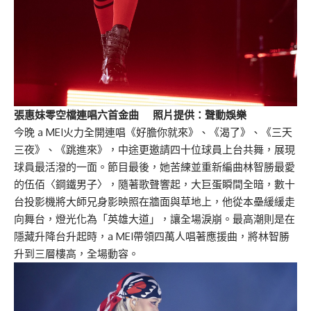
張惠妹零空檔連唱六首金曲 照片提供：聲動娛樂
今晚 a MEI火力全開連唱《好膽你就來》、《渴了》、《三天
三夜》、《跳進來》，中途更邀請四十位球員上台共舞，展現
球員最活潑的一面。節目最後，她苦練並重新編曲林智勝最愛
的伍佰〈鋼鐵男子〉，隨著歌聲響起，大巨蛋瞬間全暗，數十
台投影機將大師兄身影映照在牆面與草地上，他從本壘緩緩走
向舞台，燈光化為「英雄大道」，讓全場淚崩。最高潮則是在
隱藏升降台升起時，a MEI帶領四萬人唱著應援曲，將林智勝
升到三層樓高，全場動容。