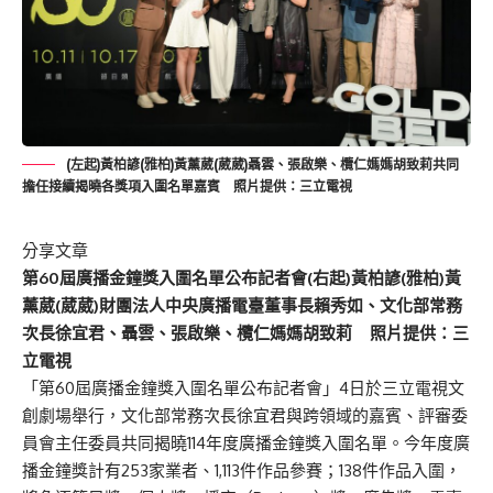
(左起)黃柏諺(雅柏)黃薰葳(葳葳)
聶雲、張啟樂、欖仁媽媽胡致莉共同
擔任接續揭曉各獎項入圍名單嘉賓 照片提供：三立電視
分享文章
第60屆廣播金鐘獎入圍名單公布記者會(右起)黃柏諺(雅柏)黃
薰葳(葳葳)財團法人中央廣播電臺董事長賴秀如、文化部常務
次長徐宜君、聶雲、張啟樂、欖仁媽媽胡致莉 照片提供：三
立電視
「第60屆廣播金鐘獎入圍名單公布記者會」4日於三立電視文
創劇場舉行，文化部常務次長徐宜君與跨領域的嘉賓、評審委
員會主任委員共同揭曉114年度廣播金鐘獎入圍名單。今年度廣
播金鐘獎計有253家業者、1,113件作品參賽；138件作品入圍，