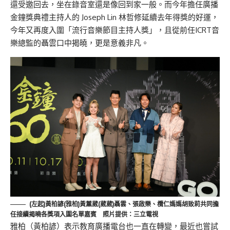
還受邀回去，坐在錄音室還是像回到家一般。而今年擔任廣播
金鐘獎典禮主持人的 Joseph Lin 林哲修延續去年得獎的好運，
今年又再度入圍「流行音樂節目主持人獎」，且從前任ICRT音
樂總監的聶雲口中揭曉，更是意義非凡。
(左起)黃柏諺(雅柏)黃薰葳(葳葳)
聶雲、張啟樂、欖仁媽媽胡致莉共同擔
任接續揭曉各獎項入圍名單嘉賓 照片提供：三立電視
雅柏（黃柏諺）表示教育廣播電台也一直在轉變，最近也嘗試