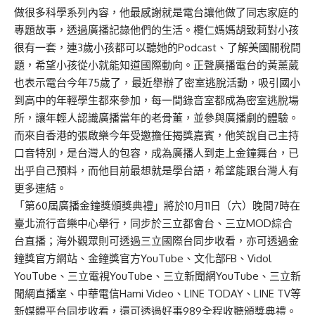
做很多科學系列內容，他最感謝就是電台讓他做了同志家庭的
專題故事，透過廣播記錄他們的生活。欖仁媽媽胡致莉對小孩
很有一套，連3歲小孩都可以聽她的Podcast、了解美國關稅問
題，希望小孩從小就能知道國際動向。正聲廣播電台的黃薰葳
也表示電台今年75歲了，最近舉辦了密室逃脫活動，吸引國小
到高中的年輕學生都來參加，每一間錄音室都成為密室逃脫場
所，讓年輕人認識廣播當年的老骨董，並參與廣播劇的體驗。
而來自香港的張啟樂今年受邀擔任揭獎嘉賓，他笑說自己主持
口音特別，是台灣人的包容，成為廣播人到走上金鐘舞台，已
出乎自己預料，而他目前最想就是學台語，希望能跟台灣人有
更多連結。
「第60屆廣播金鐘獎頒獎典禮」將於10月11日（六）晚間7時在
臺北流行音樂中心舉行，同步於三立都會台、三立MOD綜合
台直播；海外觀眾則可透過三立國際台同步收看，亦可透過金
鐘獎官方網站、金鐘獎官方YouTube、文化部FB、Vidol
YouTube、三立電視YouTube、三立新聞網YouTube、三立新
聞網直播室、中華電信Hami Video、LINE TODAY、LINE TV等
新媒體平台同步收看，還可透過好事989全程收聽頒獎典禮。