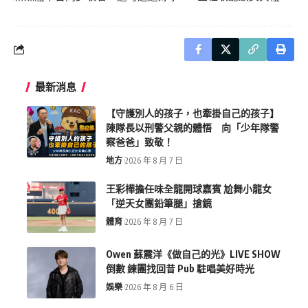
最新消息
【守護別人的孩子，也牽掛自己的孩子】
陳隊長以刑警父親的體悟 向「少年隊警
察爸爸」致敬！
地方
2026 年 8 月 7 日
王彩樺擔任味全龍開球嘉賓 尬舞小龍女
「逆天女團鉛筆腿」搶鏡
體育
2026 年 8 月 7 日
Owen 蘇震洋《做自己的光》LIVE SHOW
倒數 練團找回昔 Pub 駐唱美好時光
娛樂
2026 年 8 月 6 日