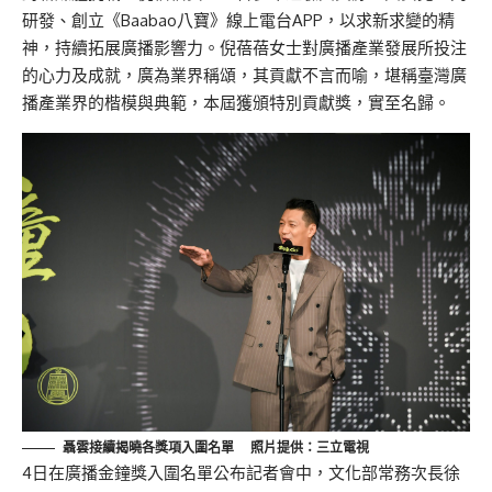
研發、創立《Baabao八寶》線上電台APP，以求新求變的精
神，持續拓展廣播影響力。倪蓓蓓女士對廣播產業發展所投注
的心力及成就，廣為業界稱頌，其貢獻不言而喻，堪稱臺灣廣
播產業界的楷模與典範，本屆獲頒特別貢獻獎，實至名歸。
聶雲接續揭曉各獎項入圍名單 照片提供：三立電視
4日在廣播金鐘獎入圍名單公布記者會中，文化部常務次長徐