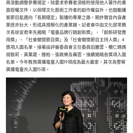
再滾動調整參賽規定，除要求參賽者須檢附使用他人著作的書
面授權文件，以保障文化藝術工作者的創作權益外，也鼓勵播
客節目能邁向「長期穩定」製播的專業之路，期許聲音內容產
業逐步壯大，形成具規模化的產業鏈。記者會中由文化部常務
次長徐宜君率先揭曉「電臺品牌行銷創新獎」、「創新研發應
用獎」、「社會關懷節目獎」及「社會關懷節目主持人獎」4
獎項入圍名單，接著由評審委員會主任委員田麗雲、欖仁媽媽
胡致莉、黃薰葳、雅柏、張啟樂及聶雲，接續揭曉各獎項入圍
名單。今年教育廣播電臺入圍19項成為最大贏家，其次為警察
廣播電臺共入圍15項。