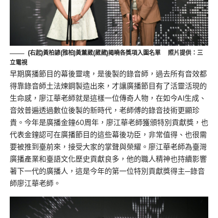
(右起)黃柏諺(雅柏)黃薰葳(葳葳)揭曉各獎項入圍名單
照片提供：三
立電視
早期廣播節目的幕後靈魂，是後製的錄音師，過去所有音效都
得靠錄音師土法煉鋼製造出來，才讓廣播節目有了活靈活現的
生命感，廖江華老師就是這樣一位傳奇人物，在如今AI生成、
音效普遍透過數位後製的新時代，老師傅的錄音技術更顯珍
貴。今年是廣播金鐘60周年，廖江華老師獲頒特別貢獻獎，也
代表金鐘認可在廣播節目的這些幕後功臣，非常值得、也很需
要被推到臺前來，接受大家的掌聲與榮耀。廖江華老師為臺灣
廣播產業和臺語文化歷史貢獻良多，他的職人精神也持續影響
著下一代的廣播人，這是今年的第一位特別貢獻獎得主─錄音
師廖江華老師。