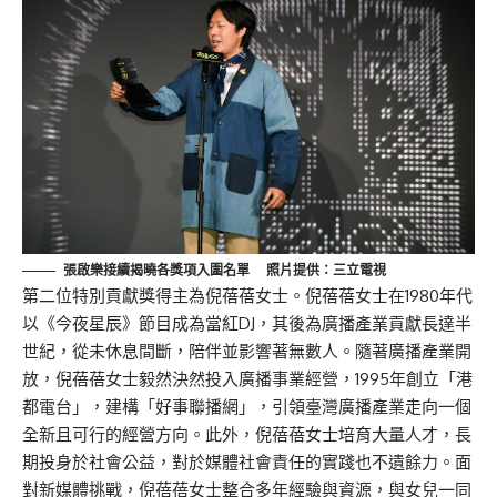
張啟樂接續揭曉各獎項入圍名單 照片提供：三立電視
第二位特別貢獻獎得主為倪蓓蓓女士。倪蓓蓓女士在1980年代
以《今夜星辰》節目成為當紅DJ，其後為廣播產業貢獻長達半
世紀，從未休息間斷，陪伴並影響著無數人。隨著廣播產業開
放，倪蓓蓓女士毅然決然投入廣播事業經營，1995年創立「港
都電台」，建構「好事聯播網」，引領臺灣廣播產業走向一個
全新且可行的經營方向。此外，倪蓓蓓女士培育大量人才，長
期投身於社會公益，對於媒體社會責任的實踐也不遺餘力。面
對新媒體挑戰，倪蓓蓓女士整合多年經驗與資源，與女兒一同