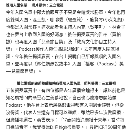
獎項入圍名單 照片提供：三立電視
今年入圍名單中邵大倫跟豆子不只是金鐘獎常勝軍，今年也再
度雙料入圍，溫士凱、咖啡貓（楊盈箴）、施賢琴(小茱姐姐)
也都是入圍常客。這次記者會主持人內克（吳宇軒）、林希子
也在舞台上收到入圍的好消息。擔任揭獎嘉賓的雅柏（黃柏
諺）也再度入圍「兒童節目獎」及「教育文化節目主持人
獎」，Podcast製作人欖仁媽媽胡致莉，去年首度入圍就得
獎，今年擔任揭獎嘉賓，在台上揭曉自己所報獎項的入圍名
單，並再度以《欖仁媽媽說故事》入圍「播客（Podcast）獎
—兒童節目獎」。
欖仁媽媽胡致莉接續揭曉各獎項入圍名單 照片提供：三立電視
五位揭獎嘉賓中，有四位都是去年廣播金鐘得主，讓以前也是
知名廣播DJ的聶雲心生羨慕地說，自己也心癢癢想開始做
Podcast，他在台上表示廣播跟電視都有入圍過金鐘獎，但從
沒得獎，代表人生還有目標可以繼續，雖然已多年沒做廣播，
但廣播魂還在，聶雲表示：「17歲開始進廣播十來年，當時每
日進錄音室，我覺得當DJ自high很重要。」最近ICRT50周年他