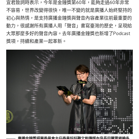
宜君致詞時表示，今年是金鐘獎第60年，能夠走過60年非常
不容易，世界改變得很快，唯一不變的就是廣播人始終堅持的
初心與熱情，是支持廣播金鐘獎與聲音內容產業往前最重要的
動力，很感謝所有廣播人用「聲音」書寫臺灣的歷史，呈現給
大眾那麼多好的聲音內容。去年廣播金鐘獎也新增了Podcast
獎項，持續和產業一起革新。
廣播金鐘獎評審委員會主任委員好好聽文創傳媒內容長田麗雲揭曉各