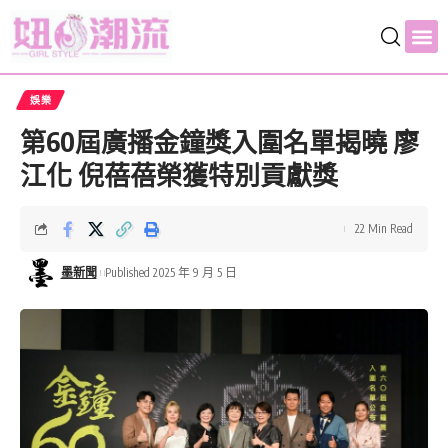
娛樂
第60屆廣播金鐘獎入圍名單揭曉 廖
江化 倪蓓蓓榮獲特別貢獻獎
22 Min Read
墨新聞
Published 2025 年 9 月 5 日