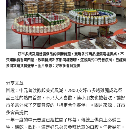
好市多成宮廟普渡祭品的採購首選，賣場各式商品擺滿廟埕供桌，不
只烤雞腿香氣四溢，飲料排成卍字形同樣吸睛，這股美式中元普渡風，已經有
多間宮廟共襄盛舉。圖片來源：好市多會員提供
分享文章
圖說：中元普渡掀起美式風潮，2800支好市多烤雞腿成為祭
品三牲的熱門首選，不只大人喜歡，連小朋友也搶著吃，讓好
市多意外成了宮廟普渡的「指定合作夥伴」。圖片來源：好市
多會員提供
一年一度的中元普渡已經拉開了序幕，傳統上供桌上必備三
牲、餅乾、飲料，滿足好兄弟與參拜信眾的口腹。但近幾年，