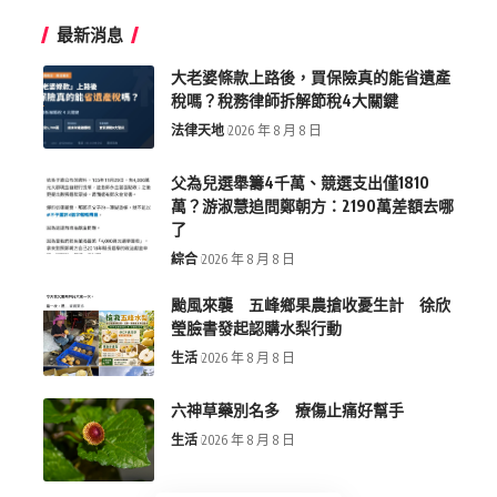
最新消息
大老婆條款上路後，買保險真的能省遺產
稅嗎？稅務律師拆解節稅4大關鍵
法律天地
2026 年 8 月 8 日
父為兒選舉籌4千萬、競選支出僅1810
萬？游淑慧追問鄭朝方：2190萬差額去哪
了
綜合
2026 年 8 月 8 日
颱風來襲 五峰鄉果農搶收憂生計 徐欣
瑩臉書發起認購水梨行動
生活
2026 年 8 月 8 日
六神草藥別名多 療傷止痛好幫手
生活
2026 年 8 月 8 日