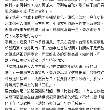
備料、加班製作，廟方再派人一早到店自取，幾乎成了廟與賣
場之間的年度「固定合約」。
除了烤雞，地藏王廟還同步採購麵包、餅乾、飲料，今年更把
水果也列入清單。廟方坦言，小朋友對傳統三牲並不感興趣，
但看到好市多的烤雞、可頌、飲料就眼睛一亮，普渡後分食
時，大家都吃得開心。
事實上，這股「好市多普渡風」不只在鹿港，台灣各地宮廟也
紛紛跟進。從北到南，不少廟宇在普渡期間，訂購的不是傳統
大餅或祭祀專用零食，而是好市多的熱銷商品，如烤雞、可
頌、進口零食大禮盒，甚至整箱汽水。
「以前拜拜是大人在主導，現在要顧到年輕人跟小孩的口
味。」一位廟方人員笑說，普渡祭品除了敬神祀鬼，最後往往
會分送給信眾，「既然要分食，就要挑大家喜歡的。」於是，
烤雞成了供桌上的新「三牲」。
更有趣的是，這股風潮還引起一種「比較心理」。有些宮廟信
徒發現隔壁廟在普渡時供桌擺滿香噴噴的烤雞，不禁心想「我
們明年也要跟進」，讓好市多訂單年年翻倍成長。
廟方人士觀察，普渡不僅是宗教儀式，更是地方社區的聯繫活