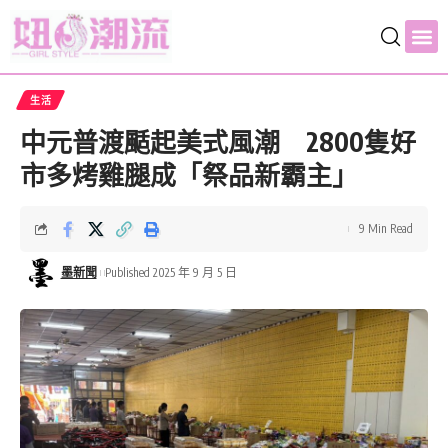
生活
中元普渡颳起美式風潮 2800隻好
市多烤雞腿成「祭品新霸主」
9 Min Read
墨新聞
Published 2025 年 9 月 5 日