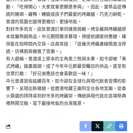
動，「吃得開心，大家就會更願意參與」。因此，當祭品從傳
統的豬頭、雞鴨，轉變成孩子們最愛的烤雞腿、巧克力餅乾，
普渡的氛圍也變得更親切、更接地氣。
對好市多而言，這批普渡訂單同樣是挑戰。烤全雞與烤雞腿原
本就屬熱銷商品，中元期間需求暴增，得提前調度供應鏈，確
保能在短時間內交貨。店員笑說：「這幾天烤雞產線簡直沒停
過，彷彿廚房搬進了宮廟。」
有人戲稱，普渡桌上原本的主角是三牲與水果，如今卻被「美
式烤雞」搶盡風頭，成了今年中元節最受矚目的供品。甚至有
信眾打趣：「好兄弟應該也會喜歡這一味！」
中元普渡習俗延續百年，如今卻在全球化與現代飲食習慣的影
響下，呈現出新樣貌。從鹿港地藏王廟到全台各地宮廟，從香
火鼎盛的拜拜桌到好市多的烤雞架，傳統與現代就在這場祭典
裡熱鬧交融，寫下最接地氣的台灣風景。