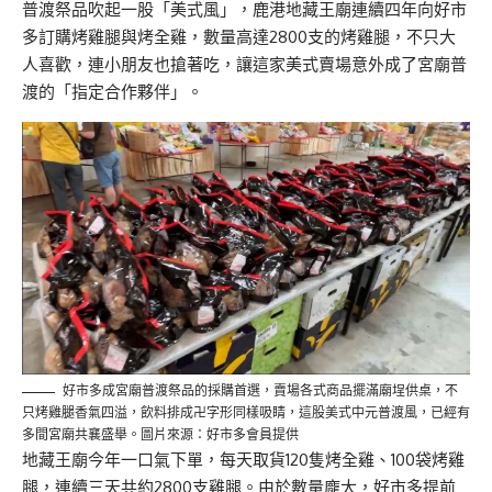
普渡祭品吹起一股「美式風」，鹿港地藏王廟連續四年向好市
多訂購烤雞腿與烤全雞，數量高達2800支的烤雞腿，不只大
人喜歡，連小朋友也搶著吃，讓這家美式賣場意外成了宮廟普
渡的「指定合作夥伴」。
好市多成宮廟普渡祭品的採購首選，賣場各式商品擺滿廟埕供桌，不
只烤雞腿香氣四溢，飲料排成卍字形同樣吸睛，這股美式中元普渡風，已經有
多間宮廟共襄盛舉。圖片來源：好市多會員提供
地藏王廟今年一口氣下單，每天取貨120隻烤全雞、100袋烤雞
腿，連續三天共約2800支雞腿。由於數量龐大，好市多提前