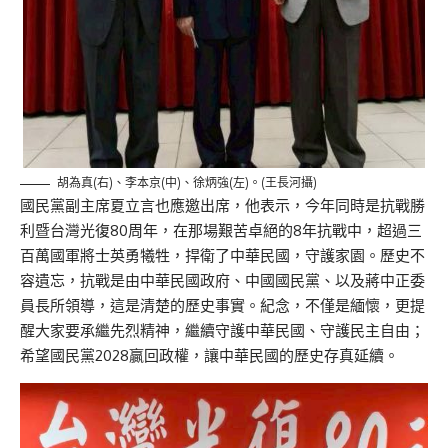
胡為真(右)、李本京(中)、徐炳強(左)。(王長河攝)
國民黨副主席夏立言也應邀出席，他表示，今年同時是抗戰勝
利暨台灣光復80周年，在那場艱苦卓絕的8年抗戰中，超過三
百萬國軍將士英勇犧牲，捍衛了中華民國，守護家園。歷史不
容遺忘，抗戰是由中華民國政府、中國國民黨、以及蔣中正委
員長所領導，這是清楚的歷史事實。紀念，不僅是緬懷，更提
醒大家要承繼先烈精神，繼續守護中華民國、守護民主自由；
希望國民黨2028贏回政權，讓中華民國的歷史存真延續。