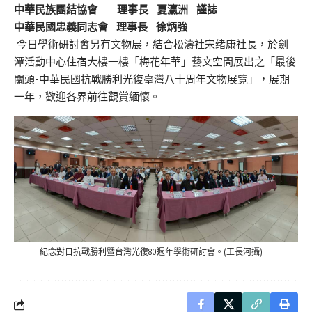
中華民族團結協會
理事長
夏瀛洲
謹誌
中華民國忠義同志會
理事長
徐炳強
今日學術研討會另有文物展，結合松濤社宋绪康社長，於劍
潭活動中心住宿大樓一樓「梅花年華」藝文空間展出之「最後
關頭-中華民國抗戰勝利光復臺灣八十周年文物展覽」，展期
一年，歡迎各界前往觀賞緬懷。
紀念對日抗戰勝利暨台灣光復80週年學術研討會。(王長河攝)