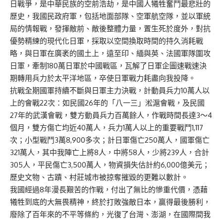
日戰爭，是中華民族的空前浩劫，是中國人犧牲奮鬥最悲壯的
歷史，我國民政府軍，包括地面部隊、空軍航空隊，並以軍統
局的情報戰，發揮敵前、敵後整體力量，置生死於度外，對抗
優勢精練的現代化日軍，採取以空間換取時間的持久消耗戰
略，與日軍在廣袤的國土上，遠至印、緬與英、法國軍隊圍攻
日軍，牽制180萬日軍於中國戰區，瓦解了日軍企圖速戰速決
期轉用兵力於太平洋地區，卒使日軍戰力耗盡向我投降。
抗戰全期國軍持續不斷與日軍主力決戰，計動員兵力10萬人以
上的會戰22次：如民國26年的「八一三」淞滬會戰，及民國
27年的武漢會戰，雙方動員兵力百萬餘人，作戰時間長達3～4
個月，雙方傷亡均近40萬人，兵力1萬人以上的重要戰鬥1,117
次；小型戰鬥3萬8,900多次；計日軍傷亡250萬人，國軍傷亡
321萬人，其中我陣亡上將8人，中將58人，少將239人，合計
305人，平民傷亡3,500萬人，物資損失估計約6,000億美元；
歷史文物、古蹟、村莊城市被掠奪摧毀的更難以數計。
我國經過8年漫長艱苦的作戰，付出了無比的慘重代價，憑藉
犧牲到底的大無畏精神，終於打敗強敵日本，贏得最後勝利，
廢除了百年來的不平等條約，光復了台灣、澎湖，在國際間我