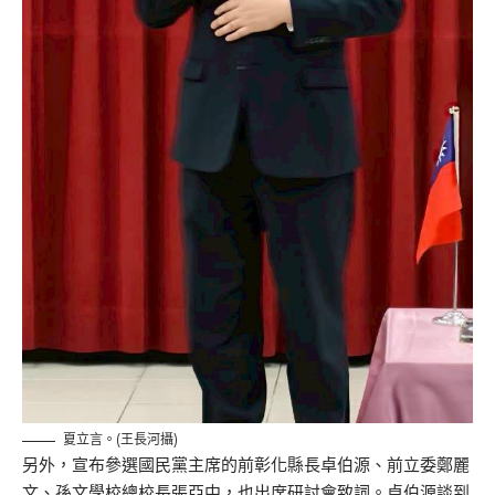
夏立言。(王長河攝)
另外，宣布參選國民黨主席的前彰化縣長卓伯源、前立委鄭麗
文、孫文學校總校長張亞中，也出席研討會致詞。卓伯源談到