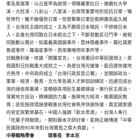
軍及黑旗軍，以丘逢甲為統領，領導義軍抗日，連續在大甲
溪、大肚溪、八卦山、八掌溪、台南等重要地形抵抗日軍，犧
牲慘烈，雖不敵優勢日軍，但曾擊斃日軍近衛師團長能久親
王，台灣民主國的成立，主為不願受日本殖民，不想做日本
人。此後台灣同胞在日本統治之下，不斷發動反日鬥爭，被殺
同胞數以萬計，如嘉義黃國鎮事件、雲林簡義事件、霧社莫那
魯道事件、羅福星事件、西來庵噍吧年事件等。
抗戰勝利後，依據「開羅宣言」，台灣重回中華民國領土，是
我國對日抗戰重大成就之一。為使台灣光復後，能迅速恢復地
方秩序，中央政府成立「台灣行政長官公署」，並開辦政治、
軍事、經濟、教育、文化等各類人才幹部訓練班，迅速完成台
灣的接收與重建，並積極各項民生基礎建設，推行民主政治，
落實地方自治，精練國防力量，振興地方經濟，推廣國民教
育；這些施政措施使戰後台灣社會秩序快速恢復，奠定國家邁
向安定與繁榮基石。中國人強調「飲水思源」，台灣人奉行
「吃菓子拜樹頭」，期盼藉本次研討會，能夠正確傳達「中華
民國政府80年來對台灣寶島之偉大貢獻」。
中華戰略學會
理事長
李本京