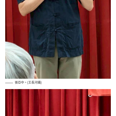
張亞中。(王長河攝)