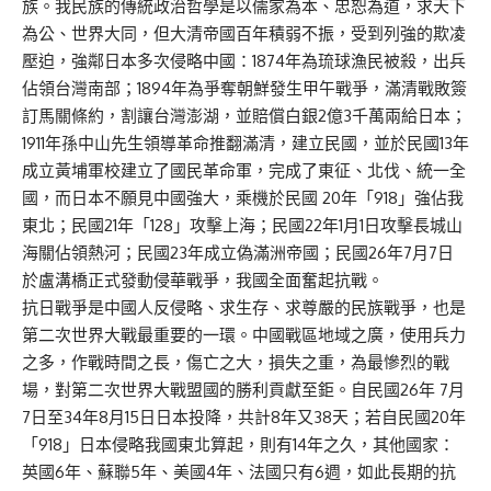
族。我民族的傳統政治哲學是以儒家為本、忠恕為道，求天下
為公、世界大同，但大清帝國百年積弱不振，受到列強的欺凌
壓迫，強鄰日本多次侵略中國：1874年為琉球漁民被殺，出兵
佔領台灣南部；1894年為爭奪朝鮮發生甲午戰爭，滿清戰敗簽
訂馬關條約，割讓台灣澎湖，並賠償白銀2億3千萬兩給日本；
1911年孫中山先生領導革命推翻滿清，建立民國，並於民國13年
成立黃埔軍校建立了國民革命軍，完成了東征、北伐、統一全
國，而日本不願見中國強大，乘機於民國 20年「918」強佔我
東北；民國21年「128」攻擊上海；民國22年1月1日攻擊長城山
海關佔領熱河；民國23年成立偽滿洲帝國；民國26年7月7日
於盧溝橋正式發動侵華戰爭，我國全面奮起抗戰。
抗日戰爭是中國人反侵略、求生存、求尊嚴的民族戰爭，也是
第二次世界大戰最重要的一環。中國戰區地域之廣，使用兵力
之多，作戰時間之長，傷亡之大，損失之重，為最慘烈的戰
場，對第二次世界大戰盟國的勝利貢獻至鉅。自民國26年 7月
7日至34年8月15日日本投降，共計8年又38天；若自民國20年
「918」日本侵略我國東北算起，則有14年之久，其他國家：
英國6年、蘇聯5年、美國4年、法國只有6週，如此長期的抗