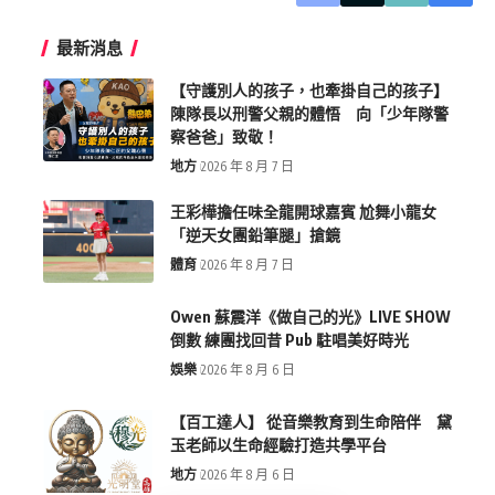
最新消息
【守護別人的孩子，也牽掛自己的孩子】
陳隊長以刑警父親的體悟 向「少年隊警
察爸爸」致敬！
地方
2026 年 8 月 7 日
王彩樺擔任味全龍開球嘉賓 尬舞小龍女
「逆天女團鉛筆腿」搶鏡
體育
2026 年 8 月 7 日
Owen 蘇震洋《做自己的光》LIVE SHOW
倒數 練團找回昔 Pub 駐唱美好時光
娛樂
2026 年 8 月 6 日
【百工達人】 從音樂教育到生命陪伴 黛
玉老師以生命經驗打造共學平台
地方
2026 年 8 月 6 日