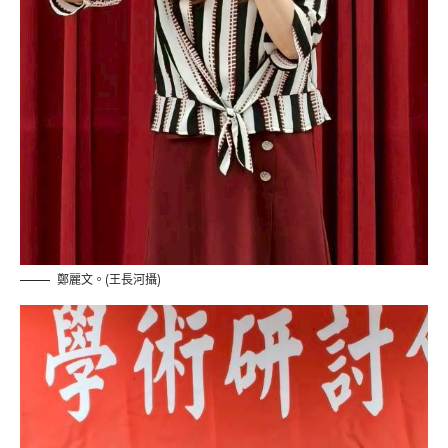
鄭麗文。(王長河攝)