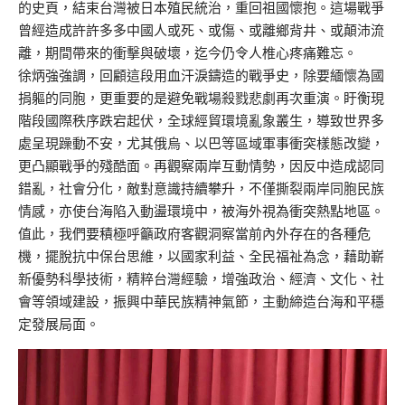
的史頁，結束台灣被日本殖民統治，重回祖國懷抱。這場戰爭
曾經造成許許多多中國人或死、或傷、或離鄉背井、或顛沛流
離，期間帶來的衝擊與破壞，迄今仍令人椎心疼痛難忘。
徐炳強強調，回顧這段用血汗淚鑄造的戰爭史，除要緬懷為國
捐軀的同胞，更重要的是避免戰場殺戮悲劇再次重演。盱衡現
階段國際秩序跌宕起伏，全球經貿環境亂象叢生，導致世界多
處呈現躁動不安，尤其俄烏、以巴等區域軍事衝突樣態改變，
更凸顯戰爭的殘酷面。再觀察兩岸互動情勢，因反中造成認同
錯亂，社會分化，敵對意識持續攀升，不僅撕裂兩岸同胞民族
情感，亦使台海陷入動盪環境中，被海外視為衝突熱點地區。
值此，我們要積極呼籲政府客觀洞察當前內外存在的各種危
機，擺脫抗中保台思維，以國家利益、全民福祉為念，藉助嶄
新優勢科學技術，精粹台灣經驗，增強政治、經濟、文化、社
會等領域建設，振興中華民族精神氣節，主動締造台海和平穩
定發展局面。