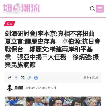
綜合
劍潭研討會/李本京:真相不容扭曲
夏立言:讓歷史存真 卓伯源:抗日會
戰保台 鄭麗文:構建兩岸和平基
業 張亞中揭三大任務 徐炳強:振
興民族氣節
29 Min Read
墨新聞
Published 2025 年 9 月 5 日