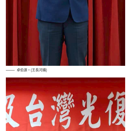
卓伯源。(王長河攝)