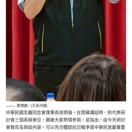
鄭禮國。(王長河攝)
中華民國忠義同志會理事長徐炳強，在閉幕講話時，則代表研
討會三個承辦單位，謝謝大家熱情參與，並指出，由今天研討
會報告及與談內容，可以充分體認抗日戰爭是中華民族最重要