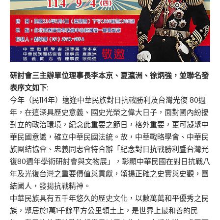
研討會三主辦單位理事長李本京、夏瀛洲、徐炳強，並聯名發
表序文如下:
今年（民114年）適逢中華民族對日抗戰勝利及台灣光復 80週
年，在這深具歷史意義、國史光榮之偉大日子，面對國內紛擾
對立的政治環境，紀念此重要之節日，格外重要，更可凝聚中
華民國意識，確立中華民國法統。故，中華戰略學會、中華民
族團結協會、忠義同志會特合辦「紀念對日抗戰勝利暨台灣光
復80週年學術研討會與文物展」，彰顯中華民國在對日抗戰八
年及光復台灣之重要價值與貢獻，頌揚正確之史實與史觀，團
結國人，發揚抗戰精神。
中華民族具有五千年悠久的歷史文化，以數萬萬和平優秀之民
族，聚居於1萬1千餘平方公里領土上，是世界上最和善的民