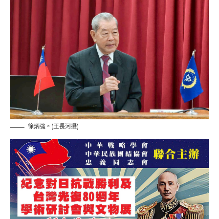
徐炳強。(王長河攝)