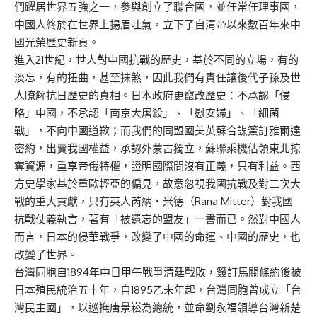
們躍居世界五強之一，參與創立了聯合國，並任常任理事國，
中國人終於在世界上揚眉吐氣，立下了自清帝以來數百年來中
國光榮歷史新頁。
進入21世紀，世人對中國抗戰的歷史，基於不同的立場，有的
淡忘，有的扭曲，甚至抹煞，因此我們有責任讓後代子孫及世
人瞭解抗日歷史的真相。日本政府更竄改歷史：不承認「侵
略」中國，不承認「南京大屠殺」、「慰安婦」、「細菌
戰」，不向中國道歉；而我們的同盟國美英蘇合謀簽訂雅爾達
密約，出賣我國權益，承認外蒙古獨立，蘇聯乘機佔領東北掠
奪資源，重享帝俄特權，證明國際間沒有正義，只有利益。西
方史學家基於重歐輕亞的偏見，故意忽視我國抗戰及對二次大
戰的重大貢獻，只有英人芮納‧米德（Rana Mitter）對我國
抗戰仗義執言，著有「被遺忘的盟友」一書而已。然對中國人
而言，日本的侵華戰爭，改變了中國的命運、中國的歷史，也
改變了世界。
台灣同胞自1894年中日甲午戰爭清廷戰敗，簽訂馬關條約後被
日本殖民統治五十年，自1895乙未年起，台灣同胞曾成立「台
灣民主國」，以巡撫唐景崧為總統，並命劉永福領導台灣新楚