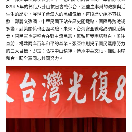
1894-5年的彰化八卦山抗日會戰保台，這些血淋淋的教訓與活
生生的歷史，展現了台灣人的民族氣節，這段歷史絕不容抹
煞。鄭麗文強調，中華民國正站在歷史關鍵點，國際局勢詭譎
多變，對美關係也面臨考驗，未來，台海安全戰略必須脫胎換
骨，國民黨也要整合在野主流民意，無私無我團結藍白，勇往
直前，構建兩岸百年和平的基業。張亞中則揭示國民黨應努力
的三大目標，即是：弘揚中山精神、傳承中華文化、推動兩岸
和合，盼全黨同志共同努力。