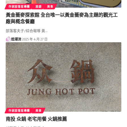
作家部落客專欄
旅遊
美食
黃金蕎麥探索館 全台唯一以黃金蕎麥為主題的觀光工
廠與概念餐廳
部落客夫子/綜合報導 黃…
妞潮流
2025 年 4 月 27 日
作家部落客專欄
美食
南投 众鍋 老宅用餐 火鍋推薦