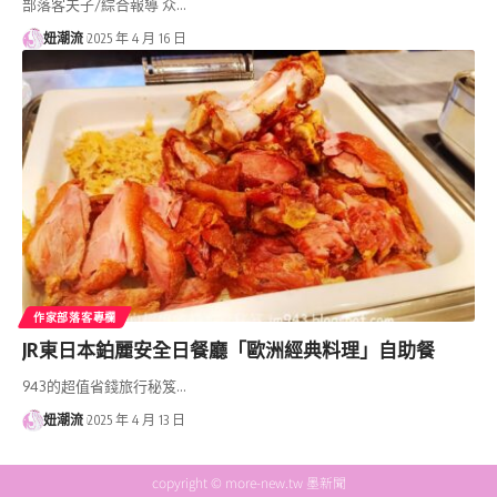
部落客夫子/綜合報導 众…
妞潮流
2025 年 4 月 16 日
作家部落客專欄
JR東日本鉑麗安全日餐廳「歐洲經典料理」自助餐
943的超值省錢旅行秘笈…
妞潮流
2025 年 4 月 13 日
copyright © more-new.tw 墨新聞