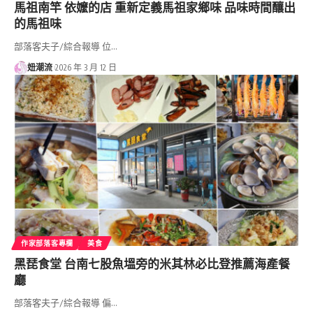
馬祖南竿 依嬤的店 重新定義馬祖家鄉味 品味時間釀出
的馬祖味
部落客夫子/綜合報導 位…
妞潮流
2026 年 3 月 12 日
作家部落客專欄
美食
黑琵食堂 台南七股魚塭旁的米其林必比登推薦海產餐
廳
部落客夫子/綜合報導 偏…