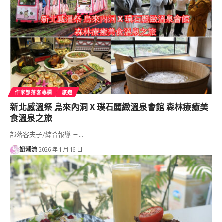
作家部落客專欄
旅遊
新北感溫祭 烏來內洞 X 璞石麗緻溫泉會館 森林療癒美
食溫泉之旅
部落客夫子/綜合報導 三…
妞潮流
2026 年 1 月 16 日