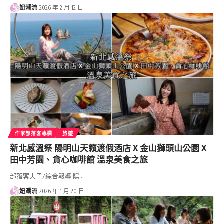
妞潮流
2026 年 2 月 12 日
作家部落客專欄
旅遊
新北感溫祭 陽明山天籟渡假酒店 X 金山獅頭山公園 X
田中芳園、貪心咖啡館 溫泉美食之旅
部落客夫子/綜合報導 陽…
妞潮流
2026 年 1 月 20 日