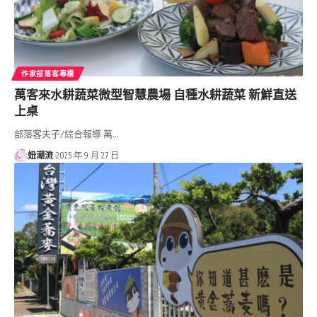
作家部落客專欄
萬客來水耕蔬菜微型智慧農場 自種水耕蔬菜 新鮮直送
上桌
部落客夫子/綜合報導 萬…
妞潮流
2025 年 9 月 27 日