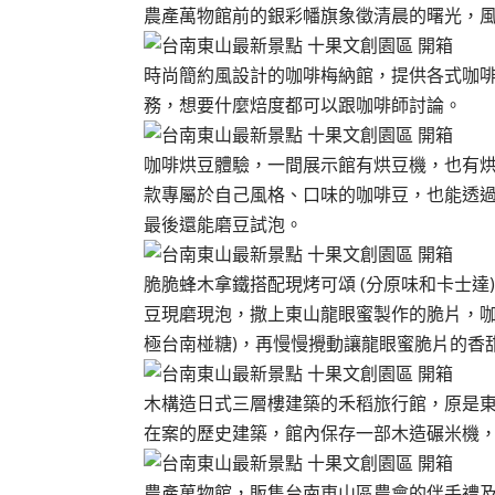
農產萬物館前的銀彩幡旗象徵清晨的曙光，
時尚簡約風設計的咖啡梅納館，提供各式咖
務，想要什麼焙度都可以跟咖啡師討論。
咖啡烘豆體驗，一間展示館有烘豆機，也有
款專屬於自己風格、口味的咖啡豆，也能透
最後還能磨豆試泡。
脆脆蜂木拿鐵搭配現烤可頌 (分原味和卡士
豆現磨現泡，撒上東山龍眼蜜製作的脆片，咖
極台南椪糖)，再慢慢攪動讓龍眼蜜脆片的香
木構造日式三層樓建築的禾稻旅行館，原是東山區
在案的歷史建築，館內保存一部木造碾米機
農產萬物館，販售台南東山區農會的伴手禮