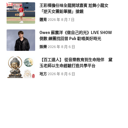
王彩樺擔任味全龍開球嘉賓 尬舞小龍女
「逆天女團鉛筆腿」搶鏡
體育
2026 年 8 月 7 日
Owen 蘇震洋《做自己的光》LIVE SHOW
倒數 練團找回昔 Pub 駐唱美好時光
娛樂
2026 年 8 月 6 日
【百工達人】 從音樂教育到生命陪伴 黛
玉老師以生命經驗打造共學平台
地方
2026 年 8 月 6 日