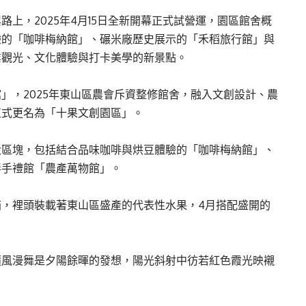
上，2025年4月15日全新開幕正式試營運，園區館舍概
驗的「咖啡梅納館」、碾米廠歷史展示的「禾稻旅行館」與
業觀光、文化體驗與打卡美學的新景點。
」，2025年東山區農會斥資整修館舍，融入文創設計、農
正式更名為「十果文創園區」。
大區塊，包括結合品味咖啡與烘豆體驗的「咖啡梅納館」、
伴手禮館「農產萬物館」。
，裡頭裝載著東山區盛產的代表性水果，4月搭配盛開的
隨風漫舞是夕陽餘暉的發想，陽光斜射中彷若紅色霞光映襯