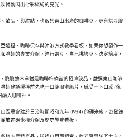
風吹幡動閃出七彩繽紛的亮光。
啡、飲品、與甜點，也販售東山出產的咖啡豆，更有烘豆服
烘豆過程、咖啡保存與沖泡方式教學看板，如果你想製作一
過咖啡師的專業介紹，進行選豆、自己挑壞豆、決定焙度，
達)，脆脆蜂木拿鐵是咖啡梅納館的招牌飲品，嚴選東山咖啡
啡師建議攪拌前先吃一口龍眼蜜脆片，感受一下口感 (像
甜融入咖啡裡。
農會建於日治時期昭和九年 (1934) 的碾米廠，為登錄
，並放置碾米機介紹及歷史導覽看板。
及各地方農特產品，送禮自用兩相宜，收者實惠送者大方。