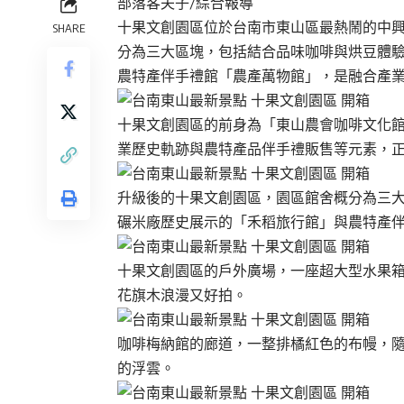
部落客夫子/綜合報導
十果文創園區位於台南市東山區最熱鬧的中興路
SHARE
分為三大區塊，包括結合品味咖啡與烘豆體
農特產伴手禮館「農產萬物館」，是融合產
十果文創園區的前身為「東山農會咖啡文化館
業歷史軌跡與農特產品伴手禮販售等元素，
升級後的十果文創園區，園區館舍概分為三
碾米廠歷史展示的「禾稻旅行館」與農特產
十果文創園區的戶外廣場，一座超大型水果箱
花旗木浪漫又好拍。
咖啡梅納館的廊道，一整排橘紅色的布幔，
的浮雲。