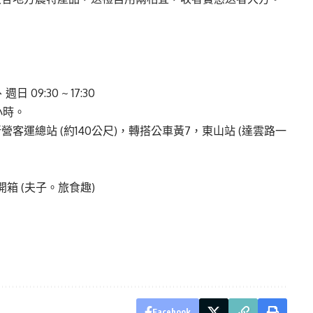
日 09:30 ~ 17:30
小時。
運總站 (約140公尺)，轉搭公車黃7，東山站 (達雲路一
開箱
(夫子。旅食趣)
Facebook