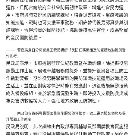
運作，且配合總統府全社會防衛韌性政策，增進社會民力運
用，市府適時安排民防訓練課程，培養災害搶救、醫療救護的
知識技能，戰時也可支援軍事勤務，期許替代役男認真參與訓
練課程，習得珍貴的民防技能，協助維持民生運作，成為堅實
的全民國防後盾。
警察局烏日分局警員王紫葵講解「民防任務編組及防空疏散避難與實
作測考」
民政局表示，市府透過辦理法紀教育暨在職訓練，除提振役男
服勤工作士氣，展現卓越服務儀態外，並提升役男各項民防工
作執勤要領，期許役男將學習到的民防知識技能運用於職場及
生活上，並在面對突發情況時能有效應對，退役後能無縫接軌
納入備役編組，並於緊急情況發生時，即時投入支援防救災成
為災害防救備援人力，強化地方政府民防韌性。
內政部專責輔導員鄧國晨實施服裝儀容檢查，端正役男服裝儀態及提
升服勤工作態度
民政局說明，此次訓練由內政部專責輔導員鄧國晨教官實施服
裝儀容檢查，端正役男服裝儀態及提升服勤工作態度。另配合