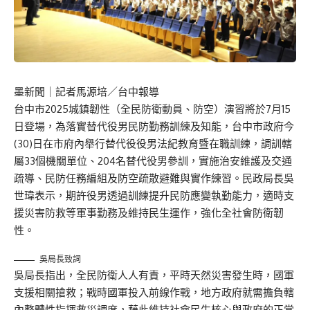
墨新聞
｜記者馬源培／台中報導
台中市2025城鎮韌性（全民防衛動員、防空）演習將於7月15
日登場，為落實替代役男民防勤務訓練及知能，台中市政府今
(30)日在市府內舉行替代役役男法紀教育暨在職訓練，調訓轄
屬33個機關單位、204名替代役男參訓，實施治安維護及交通
疏導、民防任務編組及防空疏散避難與實作練習。民政局長吳
世瑋表示，期許役男透過訓練提升民防應變執勤能力，適時支
援災害防救等軍事勤務及維持民生運作，強化全社會防衛韌
性。
吳局長致詞
吳局長指出，全民防衛人人有責，平時天然災害發生時，國軍
支援相關搶救；戰時國軍投入前線作戰，地方政府就需擔負轄
內整體性指揮救災調度，藉此維持社會民生核心與政府的正常