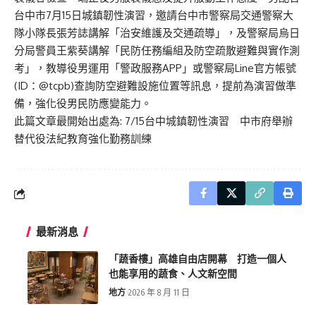
台中市7月15日城鎮韌性演習，邀請台中市警察局交通警察大
隊小隊長張芳誌講解「治安維護及交通疏導」，及警察局烏日
分局警員王紫葵講解「民防任務編組及防空疏散避難與實作測
考」，教導役男運用「警政服務APP」或警察局Line官方帳號
(ID：@tcpb)查詢防空避難設施位置等訊息，提前為演習做準
備，強化役男民防應變能力。
此篇文章最開始出處為:
7/15台中城鎮韌性演習 中市府舉辦
替代役法紀教育強化勤務訓練
最新消息
「蔬香樓」高雄自由店開幕 打造一個人
也能享用的蔬食、人文新空間
地方
2026 年 8 月 11 日