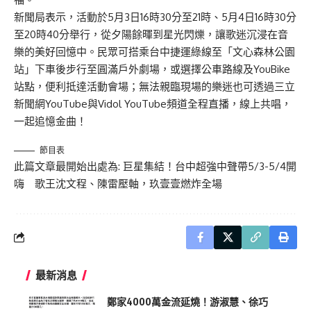
新聞局表示，活動於5月3日16時30分至21時、5月4日16時30分
至20時40分舉行，從夕陽餘暉到星光閃爍，讓歌迷沉浸在音
樂的美好回憶中。民眾可搭乘台中捷運綠線至「文心森林公園
站」下車後步行至圓滿戶外劇場，或選擇公車路線及YouBike
站點，便利抵達活動會場；無法親臨現場的樂迷也可透過三立
新聞網YouTube與Vidol YouTube頻道全程直播，線上共唱，
一起追憶金曲！
節目表
此篇文章最開始出處為:
巨星集結！台中超強中聲帶5/3-5/4開
嗨 歌王沈文程、陳雷壓軸，玖壹壹燃炸全場
最新消息
鄭家4000萬金流延燒！游淑慧、徐巧