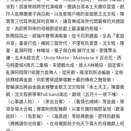
派對！首度舉辦跨世代演唱會，邀請台灣本土天團玖壹壹、創
作人氣樂團傻子與白痴，以及家喻戶曉的金曲歌王沈文程、陳
雷等三代耳熟能詳的音樂人，讓音樂成為世代間最棒的共通語
言，為即將到來的母親節提前獻上最溫馨的祝福。
新聞局指出，超強中聲帶演唱會，從卡司到選曲，全為「家庭
共享」量身打造，橫跨三個世代，不僅有玖壹壹、沈文程、陳
雷、亂彈阿翔、林曉培、傻子與白痴 鎮守主場，更匯聚永
謙、五木&歐吉虎、Uncle Motto、Multiverse X 百合花、西
屯純愛組X南方二重唱、宋德鶴允成、旅人X林曉培、固定客X
亂彈阿翔等17組實力音樂人，從民歌、搖滾到新派編曲，全新
詮釋經典金曲，向影響華語樂壇數十載的傳奇之聲致敬！
壓軸演出將由金曲金鐘雙金歌王沈文程與「本土天王」陳雷擔
綱，沈文程將帶來Full band演出，獻唱〈五月十一彼下埔〉、
〈心事誰人知〉、〈來去台東〉、〈舊情也綿綿〉等金曲，帶
領全場大合唱；陳雷則搭配舞群，以雷氏獨特唱腔呈現〈歡喜
就好〉、〈有影無〉、〈風真透〉等經典歌曲，更特別獻唱
〈媽媽請你也保重〉，在母親節前夕向天下偉大的母親獻上祝
福。