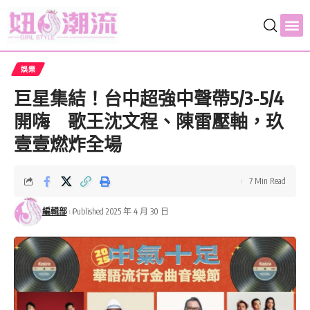
娛樂
巨星集結！台中超強中聲帶5/3-5/4
開嗨 歌王沈文程、陳雷壓軸，玖
壹壹燃炸全場
7 Min Read
編輯部
Published 2025 年 4 月 30 日