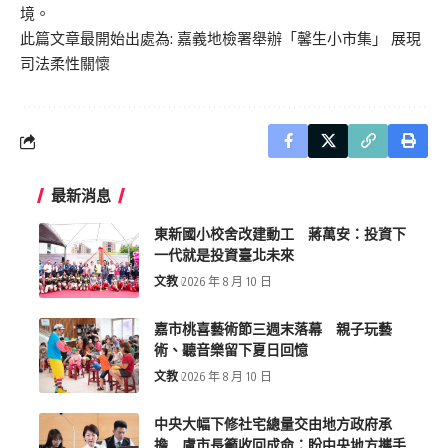
境。
此篇文章最開始出處為:
嘉義地檢署舉辦「馨生小市集」 展現
司法柔性關懷
最新消息
東新國小校舍改建動工 蔣萬安：投資下
一代就是投資臺北未來
文教
2026 年 8 月 10 日
嘉市桃喜藝術節三週末落幕 親子玩藝
術、聽音樂留下夏日回憶
文教
2026 年 8 月 10 日
中央大幅下修社宅總量交由地方政府承
擔 盧市長籲收回成命：盼中央地方攜手