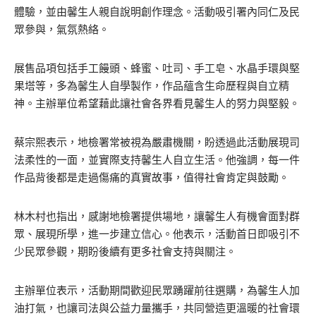
體驗，並由馨生人親自說明創作理念。活動吸引署內同仁及民
眾參與，氣氛熱絡。
展售品項包括手工饅頭、蜂蜜、吐司、手工皂、水晶手環與堅
果塔等，多為馨生人自學製作，作品蘊含生命歷程與自立精
神。主辦單位希望藉此讓社會各界看見馨生人的努力與堅毅。
蔡宗熙表示，地檢署常被視為嚴肅機關，盼透過此活動展現司
法柔性的一面，並實際支持馨生人自立生活。他強調，每一件
作品背後都是走過傷痛的真實故事，值得社會肯定與鼓勵。
林木村也指出，感謝地檢署提供場地，讓馨生人有機會面對群
眾、展現所學，進一步建立信心。他表示，活動首日即吸引不
少民眾參觀，期盼後續有更多社會支持與關注。
主辦單位表示，活動期間歡迎民眾踴躍前往選購，為馨生人加
油打氣，也讓司法與公益力量攜手，共同營造更溫暖的社會環