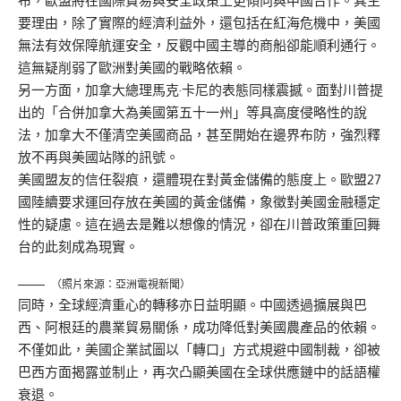
布，歐盟將在國際貿易與安全政策上更傾向與中國合作。其主
要理由，除了實際的經濟利益外，還包括在紅海危機中，美國
無法有效保障航運安全，反觀中國主導的商船卻能順利通行。
這無疑削弱了歐洲對美國的戰略依賴。
另一方面，加拿大總理馬克·卡尼的表態同樣震撼。面對川普提
出的「合併加拿大為美國第五十一州」等具高度侵略性的說
法，加拿大不僅清空美國商品，甚至開始在邊界布防，強烈釋
放不再與美國站隊的訊號。
美國盟友的信任裂痕，還體現在對黃金儲備的態度上。歐盟27
國陸續要求運回存放在美國的黃金儲備，象徵對美國金融穩定
性的疑慮。這在過去是難以想像的情況，卻在川普政策重回舞
台的此刻成為現實。
（照片來源：亞洲電視新聞）
同時，全球經濟重心的轉移亦日益明顯。中國透過擴展與巴
西、阿根廷的農業貿易關係，成功降低對美國農產品的依賴。
不僅如此，美國企業試圖以「轉口」方式規避中國制裁，卻被
巴西方面揭露並制止，再次凸顯美國在全球供應鏈中的話語權
衰退。