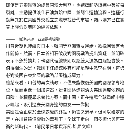
即使是五眼聯盟的成員國澳大利亞，也選擇趁勢填補中美貿易
裂縫，主動提供液化石油氣給中國，並簡化運輸流程。這種行
動無異於在美國外交孤立之際尋找替代市場，顯示澳方已在實
質上降低對美國的經貿依賴。
（照片來源：亞洲電視新聞）
川普近期也陸續與日本、韓國等亞洲盟友通話，欲挽回舊有合
作關係。然而，日本首相石破茂對關稅戰略提出質疑，並明確
表示不急於談判；韓國代理總統則以總統大選為由婉拒會談。
值得關注的是，韓國下任總統極有可能是親中派李在明，這勢
必對美國在東北亞的戰略部署造成壓力。
總結來看，川普的再次執政，不僅未能恢復美國的國際領導地
位，反而更像一個加速器，讓各國逐步認清與美國過度依賴的
風險，並積極尋求替代方案。而中國，正在這場全球重組中穩
步崛起，吸引過去美國身邊的盟友一一靠攏。
美國是否正處於全球霸權的終點，仍言之過早。但可以確定的
是，在川普這個變數的牽引下，全球正走向一個多極化與再平
衡的新時代。（前民眾日報資深記者 屈文峰）