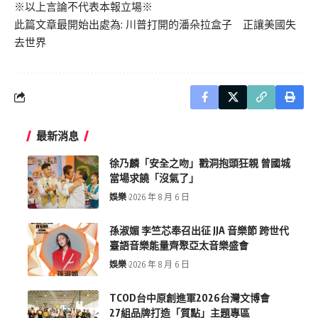
※以上言論不代表本報立場※
此篇文章最開始出處為:
川普打開的潘朵拉盒子 正讓美國失
去世界
最新消息
徐乃麟「安全之吻」戳洞抱頭狂親 曾國城
當場求饒「沒氣了」
娛樂
2026 年 8 月 6 日
孫淑媚 李竺芯奉召出征 JJA 音樂節 跨世代
臺語音樂能量齊聚亞太音樂盛會
娛樂
2026 年 8 月 6 日
TCOD台中原創進軍2026台灣文博會
27組品牌打造「質點」主題專區