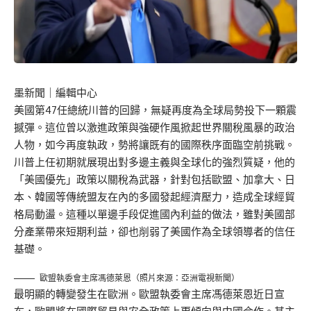
墨新聞
｜編輯中心
美國第47任總統川普的回歸，無疑再度為全球局勢投下一顆震
撼彈。這位曾以激進政策與強硬作風掀起世界關稅風暴的政治
人物，如今再度執政，勢將讓既有的國際秩序面臨空前挑戰。
川普上任初期就展現出對多邊主義與全球化的強烈質疑，他的
「美國優先」政策以關稅為武器，針對包括歐盟、加拿大、日
本、韓國等傳統盟友在內的多國發起經濟壓力，造成全球經貿
格局動盪。這種以單邊手段促進國內利益的做法，雖對美國部
分產業帶來短期利益，卻也削弱了美國作為全球領導者的信任
基礎。
歐盟執委會主席馮德萊恩（照片來源：亞洲電視新聞）
最明顯的轉變發生在歐洲。歐盟執委會主席馮德萊恩近日宣