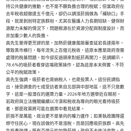
持公共健康的推動，也不是不願負擔合理的稅賦；但當政府在
去年稅收超徵達五千億元，卻仍以調漲菸捐做為「補缺口」手
段，就是剝削特定族群削。尤其在醫護人力長期短缺、健保財
源壓力未解的情況下，問題根源在於資源分配與制度設計，而
非加重少數人的負擔。
高先生覺得更荒謬的是，加熱菸健康風險審查延宕長達兩年，
導致黑市橫行，每年流失上百億元稅收，這原本應是政府亟需
處理的稅基問題，如今卻反過頭來對紙菸再開刀。民調顯示，
78.6%的吸菸者看穿這場政策操作，認為這是本末倒置、不符
公平的稅賦政策。
高先生強調，吸菸者也是納稅人，也是投票人。這份民調指
出，接受調查的七成受訪者來自北部與中部地區，這不只是數
字，這是一股潛在的選票力量。2026年地方選舉近在眼前，
若政府與立法機關繼續以冷漠和稅收為導向的眼光看待吸菸
者，那麼政黨將可能在選票中看見結果。
菸捐不是萬能，政治更不是單向的權力運作；如果執政團隊還
想守住民心，現在該做的不是漲稅，而是回應吸菸族群。高先
生投書強調，既有百億元的加熱菸捐，政府不去依法收取，此