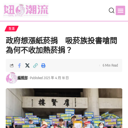
生活
政府想漲紙菸捐 吸菸族投書嗆問
為何不收加熱菸捐？
6 Min Read
編輯部
Published 2025 年 4 月 18 日