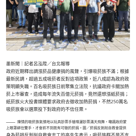
墨新聞
｜記者呂泓陞／台北報導
政府近期釋出調漲菸品健康捐的風聲，引爆吸菸族不滿；根據
最新民調，超過五成吸菸者反對這項政策，近八成認為政府政
策明顯失職。百名吸菸族日前聚集立法院，抗議政府卡關加熱
菸上市審查，造成每年流失百億元菸捐，竟然還想漲紙菸捐；
紙菸族火大投書媒體要求政府去徵收加熱菸捐，不然250萬名
吸菸族會以選票投下對政府的不信任票。
陳情的吸菸族氣憤地以玩具鈔票手槍噴灑鈔票滿天飛舞，嘲諷政府蒙
上眼罩綁住雙手，才會抓不到既有可徵的菸捐。圖／菸捐反剝削自救會提供
身為菸捐反剝削自救會志工的高先生表示，吸菸族群不是不支