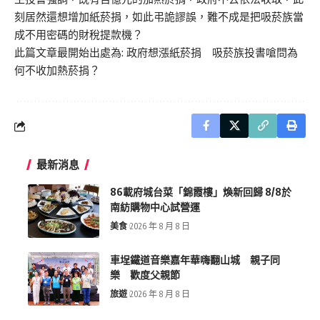
刻居然還想增加紙菸捐，如此弔詭謬誤，難不成是把吸菸族當
成不用密碼的財稅提款機？
此篇文章最開始出處為:
政府想漲紙菸捐 吸菸族投書嗆問為
何不收加熱菸捐？
最新消息
86載府城台菜「錦霞樓」煥新回歸 8/8於
南紡購物中心試營運
美食
2026 年 8 月 8 日
車埕鐵道音樂嘉年華嗨翻山城 親子同
樂 歡度父親節
旅遊
2026 年 8 月 8 日