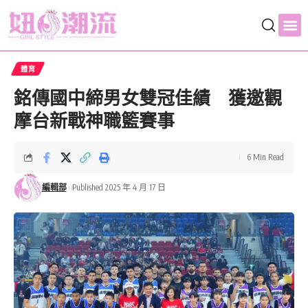
體育
銘傳國中締男女雙冠佳績 獲邀觀
摩台新戰神職籃賽事
6 Min Read
編輯部
Published 2025 年 4 月 17 日