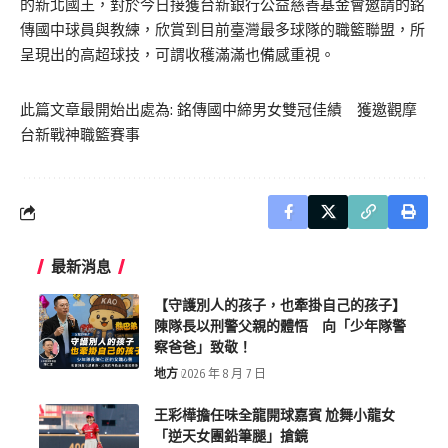
的新北國王，對於今日接獲台新銀行公益慈善基金會邀請的銘
傳國中球員與教練，欣賞到目前臺灣最多球隊的職籃聯盟，所
呈現出的高超球技，可謂收穫滿滿也備感重視。
此篇文章最開始出處為:
銘傳國中締男女雙冠佳績 獲邀觀摩
台新戰神職籃賽事
最新消息
【守護別人的孩子，也牽掛自己的孩子】
陳隊長以刑警父親的體悟 向「少年隊警
察爸爸」致敬！
地方
2026 年 8 月 7 日
王彩樺擔任味全龍開球嘉賓 尬舞小龍女
「逆天女團鉛筆腿」搶鏡