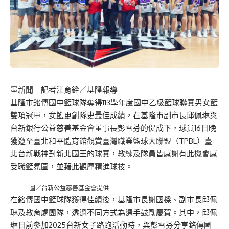
墨新聞
｜記者江育銓／基隆報導
基隆市銘傳國中籃球隊奪得113學年度國中乙級籃球聯賽男女籃
雙項冠軍，女籃更創隊史最佳成績，在基隆市副市長邱佩琳與
台新銀行公益慈善基金會董事長彭雪芬的促成下，球員16日晚
獲邀至臺北和平體育館觀賞臺灣職業籃球大聯盟（TPBL）臺
北台新戰神對新北國王的球賽，教練及隊員皆感謝有此機會感
受職籃氛圍，並藉此觀摩精進球技。
圖／台新公益慈善基金會提供
在銘傳國中籃球隊獲得佳績後，基隆市長謝國樑、副市長邱佩
琳及教育處團隊，透過不同方式為選手鼓勵慶賀。其中，邱佩
琳日前參加2025台新女子路跑活動時，與彭雪芬分享銘傳國