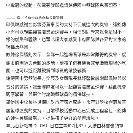
中奪冠的感動，彭雪芬旋即邀請銘傳國中籃球隊免費觀賽。
圖／台新公益慈善基金會提供
邱佩琳感謝在彭雪芬董事長的支持下促成這次的機會，讓銘傳
小將可以親臨觀賞職業籃球賽事，相信對同學來說會是很不一
樣的感受和體驗，也藉此讓大家感受市府團隊與各界對大家的
祝福及恭賀。
教練徐偉勝則表示，全隊一起進場看球是非常難得的機會，感
謝市府團隊與台新的邀請，讓孩子們有機會感受職籃現場的氛
圍，也可以近距離觀賞到球員的球技戰術。
銘傳國中男籃隊長方奕辰及女籃隊長林妤馨皆感謝邱佩琳與彭
雪芬的邀請，讓全隊隊友可以一起觀賞職業籃球賽，藉此機會
觀摩學習，與夥伴討論職籃球員的精湛球技。
銘傳國中校長林世傑則對市府表達感謝，市府對學校體育及基
層籃球運動的支持，目前學校活動中心已完成工程發包，銘傳
的師生會繼續努力，提供孩子更好的學習環境。
臺北台新戰神今（16）日在主場107比83，大勝由林書豪領軍