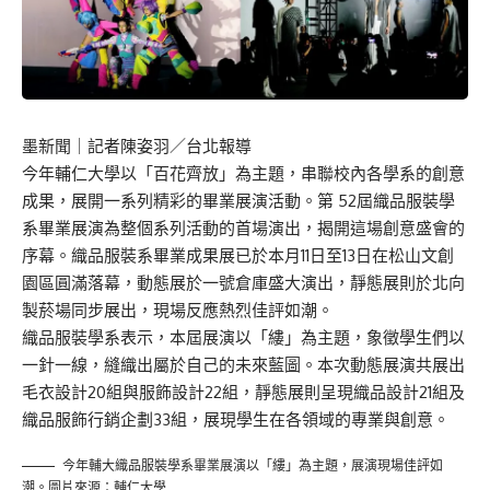
墨新聞
｜記者陳姿羽／台北報導
今年輔仁大學以「百花齊放」為主題，串聯校內各學系的創意
成果，展開一系列精彩的畢業展演活動。第 52屆織品服裝學
系畢業展演為整個系列活動的首場演出，揭開這場創意盛會的
序幕。織品服裝系畢業成果展已於本月11日至13日在松山文創
園區圓滿落幕，動態展於一號倉庫盛大演出，靜態展則於北向
製菸場同步展出，現場反應熱烈佳評如潮。
織品服裝學系表示，本屆展演以「縷」為主題，象徵學生們以
一針一線，縫織出屬於自己的未來藍圖。本次動態展演共展出
毛衣設計20組與服飾設計22組，靜態展則呈現織品設計21組及
織品服飾行銷企劃33組，展現學生在各領域的專業與創意。
今年輔大織品服裝學系畢業展演以「縷」為主題，展演現場佳評如
潮。圖片來源：輔仁大學