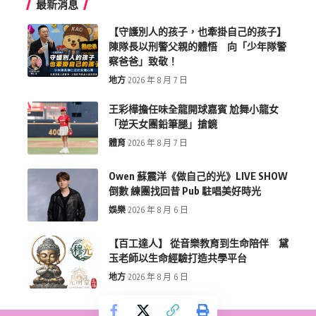
最新消息
【守護別人的孩子，也牽掛自己的孩子】
陳隊長以刑警父親的體悟 向「少年隊警
察爸爸」致敬！
地方
2026 年 8 月 7 日
王彩樺擔任味全龍開球嘉賓 尬舞小龍女
「逆天女團鉛筆腿」搶鏡
體育
2026 年 8 月 7 日
Owen 蘇震洋《做自己的光》LIVE SHOW
倒數 練團找回昔 Pub 駐唱美好時光
娛樂
2026 年 8 月 6 日
【百工達人】 從音樂教育到生命陪伴 黛
玉老師以生命經驗打造共學平台
地方
2026 年 8 月 6 日