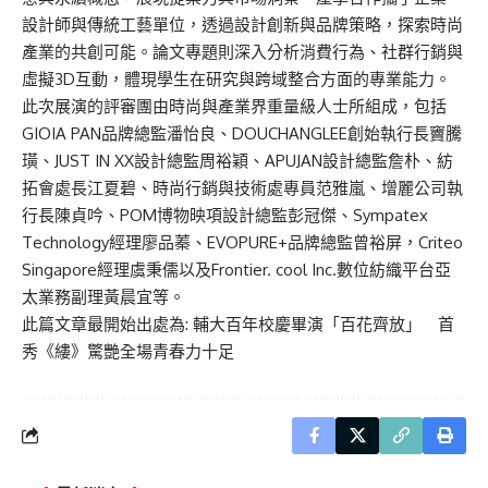
設計師與傳統工藝單位，透過設計創新與品牌策略，探索時尚
產業的共創可能。論文專題則深入分析消費行為、社群行銷與
虛擬3D互動，體現學生在研究與跨域整合方面的專業能力。
此次展演的評審團由時尚與產業界重量級人士所組成，包括
GIOIA PAN品牌總監潘怡良、DOUCHANGLEE創始執行長竇騰
璜、JUST IN XX設計總監周裕穎、APUJAN設計總監詹朴、紡
拓會處長江夏碧、時尚行銷與技術處專員范雅嵐、增麗公司執
行長陳貞吟、POM博物映項設計總監彭冠傑、Sympatex
Technology經理廖品蓁、EVOPURE+品牌總監曾裕屏，Criteo
Singapore經理虞秉儒以及Frontier. cool Inc.數位紡織平台亞
太業務副理黃晨宜等。
此篇文章最開始出處為:
輔大百年校慶畢演「百花齊放」 首
秀《縷》驚艷全場青春力十足