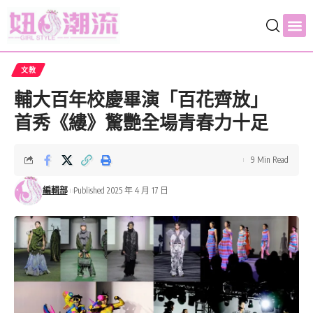
文教
輔大百年校慶畢演「百花齊放」
首秀《縷》驚艷全場青春力十足
9 Min Read
編輯部
Published 2025 年 4 月 17 日