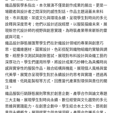
織品服裝學系指出，本次展演不僅是創作成果的展出，更是一
場觀者與設計者之間深刻的感性對話。作品主題涵蓋未來科
技、市井風貌、茶道文化與環境永續，呈現學生對時尚的多元
詮釋與深度思考；他們以設計述說經歷，以服裝描繪未來，展
現新世代設計師的視野與創意實踐，為時裝產業帶來嶄新的靈
感與可能。
織品設計靜態展匯聚學生們在針織設計領域的專業與創意巧
思，從纖維選材、圖案設計、色彩搭配到織物組織的實驗與調
整，經歷多次測試與創新嘗試，展現對布料設計與染織工藝的
深厚功力。學生們運用所學，將設計成果巧妙轉化為具備時尚
感與實穿性的服裝作品，融合結構與機能，展現個人風格與當
代美學。展覽亦呈現學生對於永續設計的思考與實踐，透過再
生纖維、低耗能製程等方式，回應當代產業對環保與責任的關
注。
織品服裝行銷靜態展則聚焦於創意企劃、產學合作與論文專題
三大主軸，展現學生對時尚永續、數位經營與文化趨勢的多元
思維與實踐能力。在創意企劃中，學生結合本土文化、藝術創
意與永續概念，展現提案力與市場洞察。產學合作攜手企業、