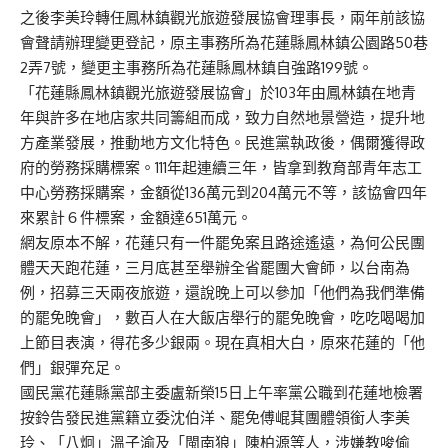
之後李美玲轉任鳳林鎮觀光旅遊發展協會理事長，兩年前該協
會聲請辦理變更登記，原主事務所為花蓮縣鳳林鎮公園路50巷
2弄7號，變更主事務所為花蓮縣鳳林鎮自強路199號。
「花蓮縣鳳林鎮觀光旅遊發展協會」於103年由鳳林鎮在地青
年與許多在地店家共同籌組而成，致力自然地景營造，提升地
方產業發展，推動地方文化特色。民進黨執政後，偶爾獲得政
府的勞務採購標案。111年起連續三年，皆拿到教育部青年志工
中心勞務採購案，金額從136萬元到204萬元不等，該協會四年
來累計６件標案，金額達651萬元。
網友原本不解，花蓮只有一件罷免案且路途遙遠，為何公民團
體天天跑花蓮，三月底甚至舉辦全省罷團大會師，以台南為
例，招募三天兩夜旅遊，還說晚上可以參加「他們為我們準備
的罷免晚會」，數百人在大飯店舉行的罷免晚會，吃吃喝喝加
上節目表演，得花多少銀兩。現在真相大白，原來花蓮的「他
們」銀彈充足。
國民黨花蓮縣黨部主委盧新榮15日上午率黨公職到花蓮地檢署
按鈴告發民進黨籍立委沈伯洋、罷免傅崐萁團體領銜人李美
玲、「八炯」溫子渝及「閩南狼」陳柏源等人，涉嫌教唆偷