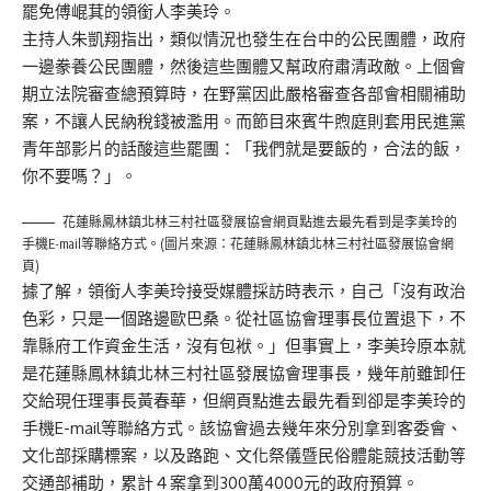
罷免傅崐萁的領銜人李美玲。
主持人朱凱翔指出，類似情況也發生在台中的公民團體，政府
一邊豢養公民團體，然後這些團體又幫政府肅清政敵。上個會
期立法院審查總預算時，在野黨因此嚴格審查各部會相關補助
案，不讓人民納稅錢被濫用。而節目來賓牛煦庭則套用民進黨
青年部影片的話酸這些罷團：「我們就是要飯的，合法的飯，
你不要嗎？」。
花蓮縣鳳林鎮北林三村社區發展協會網頁點進去最先看到是李美玲的
手機E-mail等聯絡方式。(圖片來源：花蓮縣鳳林鎮北林三村社區發展協會網
頁)
據了解，領銜人李美玲接受媒體採訪時表示，自己「沒有政治
色彩，只是一個路邊歐巴桑。從社區協會理事長位置退下，不
靠縣府工作資金生活，沒有包袱。」但事實上，李美玲原本就
是花蓮縣鳳林鎮北林三村社區發展協會理事長，幾年前雖卸任
交給現任理事長黃春華，但網頁點進去最先看到卻是李美玲的
手機E-mail等聯絡方式。該協會過去幾年來分別拿到客委會、
文化部採購標案，以及路跑、文化祭儀暨民俗體能競技活動等
交通部補助，累計４案拿到300萬4000元的政府預算。