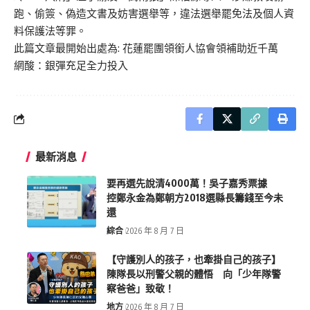
跑、偷簽、偽造文書及妨害選舉等，違法選舉罷免法及個人資
料保護法等罪。
此篇文章最開始出處為:
花蓮罷團領銜人協會領補助近千萬
網酸：銀彈充足全力投入
最新消息
要再選先說清4000萬！吳子嘉秀票據
控鄭永金為鄭朝方2018選縣長籌錢至今未
還
綜合
2026 年 8 月 7 日
【守護別人的孩子，也牽掛自己的孩子】
陳隊長以刑警父親的體悟 向「少年隊警
察爸爸」致敬！
地方
2026 年 8 月 7 日