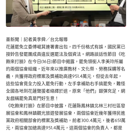
墨新聞
｜記者黃李舜／台北報導
花蓮罷免立委傅崐萁連署書出包，四千份格式有誤，國民黨已
按鈴告發罷團成員違反選罷法及個資法。網路談話性節目《吃
飽來打臉》在今日(16日)節目中揭露，罷免領銜人李美玲所屬
的兩個協會組織，近年來以推廣教材、文化祭、勞務採購等名
義，共獲得政府標案及獎補助高達951.4萬元，但從去年起，
這些協會竟全力投入罷免行動，左手拿補助右手搞罷免，難怪
全國各地到花蓮聲援者絡繹於途，原來「他們」銀彈充足，網
友戲稱罷免真是門好生意！
《吃飽來打臉》在節目中披露，花蓮縣鳳林鎮北林三村社區發
展協會和鳳林鎮觀光旅遊發展協會，兩個協會近幾年獲得民進
黨政府相關部會的標案及獎補助，前者300.4萬元，後者651萬
元，兩協會加總高達951.4萬元，這兩個協會的負責人，都是