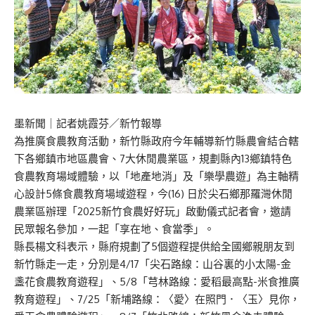
墨新聞
｜記者姚霞芬／新竹報導
為推廣食農教育活動，新竹縣政府今年輔導新竹縣農會結合轄
下各鄉鎮市地區農會、7大休閒農業區，規劃縣內13鄉鎮特色
食農教育場域體驗，以「地產地消」及「樂學農遊」為主軸精
心設計5條食農教育場域遊程，今(16) 日於尖石鄉那羅灣休閒
農業區辦理「2025新竹食農好好玩」啟動儀式記者會，邀請
民眾報名參加，一起「享在地、食當季」。
縣長楊文科表示，縣府規劃了5個遊程提供給全國鄉親朋友到
新竹縣走一走，分別是4/17「尖石路線：山谷裏的小太陽-金
盞花食農教育遊程」、5/8「芎林路線：愛稻最高點-米食推廣
教育遊程」、7/25「新埔路線：〈愛〉在照門．〈玉〉見你，