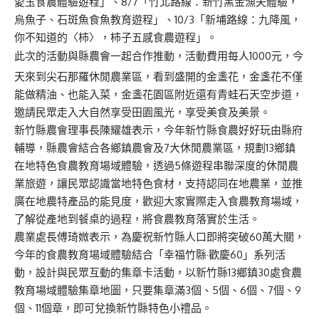
愛玉食農體驗遊程」、8/7「竹北路線：新竹黑金漁夫體驗，
烏魚子、石斑魚食魚教育遊程」、10/3「新埔路線：九降風，
你不知道的〈柿〉，柿子五感食農遊程」。
此次的活動與縣農會一起合作推動，活動費用每人1000元，今
天來到尖石那羅休閒農業區，看到盛開的金盞花，金盞花不僅
能做精油、也能入菜，金盞花園區附近還有青蛙石天空步道，
邀請民眾走入大自然享受田園風光，享受美食及美景。
新竹縣農會理事長陳耀雄表示，今年新竹縣食農好好玩由縣府
輔導，縣農會結合各鄉鎮農會及7大休閒農業區，規劃13鄉鎮
在地特色食農教育場域體驗，透過5條遊程串聯深度的休閒農
業旅遊，讓民眾認識當地特色食材，支持認同在地農業，並推
廣在地農特產品的能見度，歡迎大家實際走入食農教育場域，
了解從產地到餐桌的過程，將食農教育落實於生活。
農業處長傅琦媺表示，為慶祝新竹縣人口即將突破60萬大關，
今年的食農教育場域體驗結合「幸福竹縣·歡慶60」系列活
動，設計與民眾互動的集章卡活動，以新竹縣13鄉鎮30處食農
教育場域體驗集章地圖，只要集章滿3個、5個、6個、7個、9
個、11個章，即可兌換新竹縣特色小禮品。