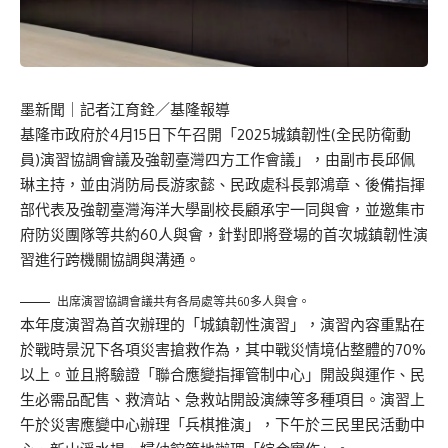
墨新聞
｜記者江育銓／基隆報導
基隆市政府於4月15日下午召開「2025城鎮韌性(全民防衛動
員)演習協調會議及強韌臺灣四方工作會議」，由副市長邱佩
琳主持，並由消防局長游家懿、民政處科長郭鴻章、後備指揮
部代表及強韌臺灣海洋大學副校長顧承宇一同與會，並邀集市
府防災團隊等共約60人與會，針對即將登場的首次城鎮韌性演
習進行跨機關協調與溝通。
出席演習協調會議共有各局處等共60多人與會。
本年度演習為首次辦理的「城鎮韌性演習」，演習內容重點在
於戰時景況下各項災害搶救作為，其中戰災情境佔整體的70%
以上。並且將驗證「聯合應變指揮管制中心」開設與運作、民
生必需品配售、救濟站、急救站開設演練等多種項目。演習上
午於災害應變中心辦理「兵棋推演」，下午於三民里民活動中