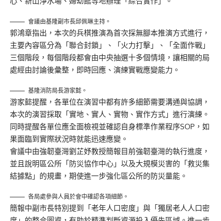
心、新山淨水場、婦幼館等地辦理「綜合實作」。
會議由基隆副市長邱佩琳主持。
郭鴻章指出，本次的兵棋推演為首次採無腳本推演方式進行，
主要內容區分為「聯合封鎖」、「火力打擊」、「全面作戰」
三個階段，每個階段都會由中央抽選十多個情境，讓相關的局
處經由討論後彙整，即時回應、演練實戰應變能力。
基隆消防局長游家懿。
游家懿提醒，各單位在演習中都有許多細節需要溝通與協調，
本次的演習採取「實地、實人、實物、實作方式」進行演練。
同時提醒各單位應全面檢視並確認自身標準作業程序SOP，如
果面臨到實際狀況時就能迅速應變。
會議中由強韌臺灣劉芷妤教授簡報目前強韌臺灣的執行進度，
並且說明區公所「防災協作中心」以及大規模災害的「救災集
結據點」的規畫，期使進一步強化區公所的防災量能。
各局處參與人員於會中確認各項細節。
簡報中副市長特別提到「老年人口密度」與「獨居老人人口密
度」的整合圖資，有助於精準判斷資源投入優先區域。進一步