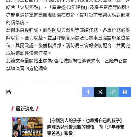
結合「火災熱點」、「屋齡逾40年建物」及產業密度等圖層，
亦能更清楚掌握高風險區潛在威脅，提升災前預判與應對部署
的精準度。
邱佩琳最後強調，面對防災與戰災等演練任務，各單位務必嚴
陣以待、全力以赴。並且呼籲各局處及油電水基礎設施單位單
位，與民政處、後備指揮部、消防局三會報密切配合，共同完
成城鎮韌性演習任務。
此篇文章最開始出處為:
強化城鎮韌性迎戰未來 基隆市召開
城鎮演習四方協調會
最新消息
【守護別人的孩子，也牽掛自己的孩子】
陳隊長以刑警父親的體悟 向「少年隊警
察爸爸」致敬！