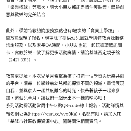
「樂樂棒球」等場次，讓大小朋友都能盡情伸展肢體，體驗創
意與歡樂的完美結合。
此外，學前特教諮詢服務據點也有1場次的「寶貝上學趣」，
開放10組親子報名，現場除了提供幼兒園就學與特教資源服務
諮詢服務，以及家長QA時間，小朋友也能一起玩循環體能關
卡，寓教於樂。欲了解更多活動詳情，請洽基隆西定親子館
（2421-3313）。
教育處提及，本次兒童月希望為孩子打造一個學習與玩樂共創
的平台，讓每一位學齡前幼兒都能探索不同的領域，盡情展現
自我，並與家人一起共度難忘的時光，快帶著孩子一起來參
加，這個兒童月，讓我們一起玩出不一樣的精彩吧！
系列活動採活動當周中午12點QR-code線上報名，活動詳情與
報名網址為(
https://reurl.cc/vvo0Ka
)，名額有限，請加入FB
「基隆市社區教保資源中心」隨時關注相關資訊。