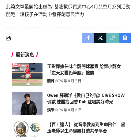
此篇文章最開始出處為:
基隆教保資源中心4月兒童月系列活動
開跑 讓孩子在活動中發揮創意與活力
最新消息
王彩樺擔任味全龍開球嘉賓 尬舞小龍女
「逆天女團鉛筆腿」搶鏡
體育
2026 年 8 月 7 日
Owen 蘇震洋《做自己的光》LIVE SHOW
倒數 練團找回昔 Pub 駐唱美好時光
娛樂
2026 年 8 月 6 日
【百工達人】 從音樂教育到生命陪伴 黛
玉老師以生命經驗打造共學平台