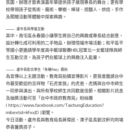
氛圍，辦理才藝表演嘉年華提供孩子展現專長的舞台；更有學
校帶領孩子從馬術、魔術、攀樹、棒球、捏麵人、烘焙、手作
及闖關活動等體驗中探索興趣。
盧市長與學童互動
其中，南屯區永春國小讓學生將自己的興趣或專長結合創意，
設計轉化成可利用的二手物品，辦理惜福市場活動；和平區平
等國小更邀請學年度高中籃球聯賽HBL冠軍北一女籃球隊與師
生互動交流，為孩子們在籃球上的興趣注入能量。
盧市長配合學生「各種Pose」擺拍
為宣傳以上主題活動，教育局拍攝宣傳影片，更首度邀請台中
市最受歡迎的吉祥物「石虎家族」的虎爸、虎媽與台中市師生
一同參與演出，與所有學校師生共同歡度佳節。相關影片訊息
及抽獎活動可至「台中市政府教育局」粉絲團
(
https://www.facebook.com/TaichungEducation?
mibextid=kFxxJD
)瀏覽。
今日活動，盧市長與教育局長蔣偉民、潭子區長劉汶軒均到場
恭喜獲獎孩子。