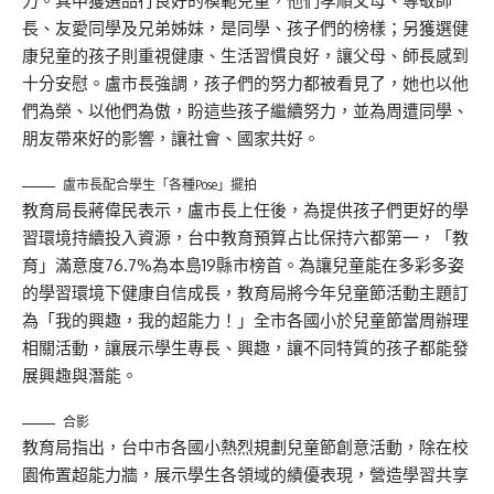
力。其中獲選品行良好的模範兒童，他們孝順父母、尊敬師
長、友愛同學及兄弟姊妹，是同學、孩子們的榜樣；另獲選健
康兒童的孩子則重視健康、生活習慣良好，讓父母、師長感到
十分安慰。盧市長強調，孩子們的努力都被看見了，她也以他
們為榮、以他們為傲，盼這些孩子繼續努力，並為周遭同學、
朋友帶來好的影響，讓社會、國家共好。
盧市長配合學生「各種Pose」擺拍
教育局長蔣偉民表示，盧市長上任後，為提供孩子們更好的學
習環境持續投入資源，台中教育預算占比保持六都第一，「教
育」滿意度76.7%為本島19縣市榜首。為讓兒童能在多彩多姿
的學習環境下健康自信成長，教育局將今年兒童節活動主題訂
為「我的興趣，我的超能力！」全市各國小於兒童節當周辦理
相關活動，讓展示學生專長、興趣，讓不同特質的孩子都能發
展興趣與潛能。
合影
教育局指出，台中市各國小熱烈規劃兒童節創意活動，除在校
園佈置超能力牆，展示學生各領域的績優表現，營造學習共享