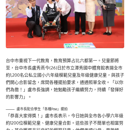
台中市重視下一代教育，教育預算占比六都第一。兒童節將
至，台中市長盧秀燕今(26)日於市立潭秀國中體育館表揚全市
約1,200名公私立國小六年級模範兒童及年級健康兒童，與孩子
們開心合影留念，席間各種擺拍要求，通通照單全收。「以你
們為傲！」盧市長強調，她勉勵孩子繼續努力，持續「發揮好
的影響力」。
盧市長配合學生「各種Pose」擺拍
「恭喜大家得獎！」盧市長表示，今日她與全市各小學六年級
約1200位模範兒童、健康兒童合影。這些孩子不簡單也相當努