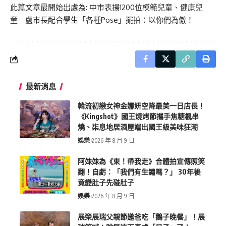
此篇文章最開始出處為:
中市表揚1200位模範兒童、健康兒
童 盧市長配合學生「各種Pose」擺拍：以你們為傲！
最新消息
韓流初戀女神金娜妍空降最美一日店長！
《Kingshot》國王燒烤節攜手焦糖楓串
燒、柒息地居酒屋端出國王級美味狂潮
娛樂
2026 年 8 月 9 日
阿妹妹為《東！帶我走》合體拍宣傳照笑
翻！自虧：「我們有生鏽嗎？」 30年後
竟變肚子先碰肚子
娛樂
2026 年 8 月 9 日
展榮展瑞父親節邀爸吃「鵝子晚餐」！展