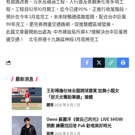
有道路改善、污水及箱涵工程、人行道及景觀美化等多項工
程。工程自112年10月開工，迄今已達90%，正進行收尾階段，
預計在今年3月底完工，未來除暢通道路瓶頸，配合台中巨蛋
119年完工，更完善周邊交通路網，促進整體區域發展。
此篇文章最開始出處為:
中市建設局斥資4.7億解決台中巨蛋周
邊交通！ 北屯崇德十九路延伸段3月底將完工
最新消息
王彩樺擔任味全龍開球嘉賓 尬舞小龍女
「逆天女團鉛筆腿」搶鏡
體育
2026 年 8 月 7 日
Owen 蘇震洋《做自己的光》LIVE SHOW
倒數 練團找回昔 Pub 駐唱美好時光
娛樂
2026 年 8 月 6 日