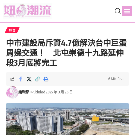
綜合
中市建設局斥資4.7億解決台中巨蛋
周邊交通！ 北屯崇德十九路延伸
段3月底將完工
6 Min Read
編輯部
Published 2025 年 3 月 26 日