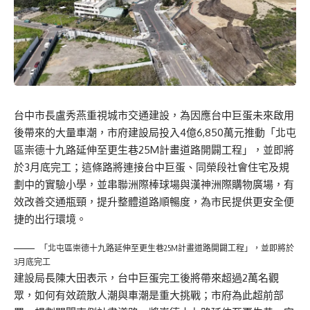
台中市長盧秀燕重視城市交通建設，為因應台中巨蛋未來啟用
後帶來的大量車潮，市府建設局投入4億6,850萬元推動「北屯
區崇德十九路延伸至更生巷25M計畫道路開闢工程」，並即將
於3月底完工；這條路將連接台中巨蛋、同榮段社會住宅及規
劃中的實驗小學，並串聯洲際棒球場與漢神洲際購物廣場，有
效改善交通瓶頸，提升整體道路順暢度，為市民提供更安全便
捷的出行環境。
「北屯區崇德十九路延伸至更生巷25M計畫道路開闢工程」，並即將於
3月底完工
建設局長陳大田表示，台中巨蛋完工後將帶來超過2萬名觀
眾，如何有效疏散人潮與車潮是重大挑戰；市府為此超前部