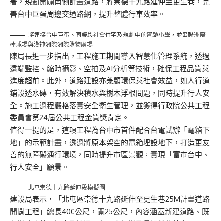
署，規劃開闢南側計畫道路，將崇德十九路延伸至更生巷，完
善台中巨蛋周邊交通路網，提升整體行車效率。
將連接台中巨蛋、同榮段社會住宅及規劃中的實驗小學，並串聯洲際
棒球場與漢神洲際洲際購物廣場
陳局長進一步指出，工程施工期間導入智慧化管理系統，透過
遠端監控、縮時攝影、空拍及AI分析等技術，確保工程品質與
進度超前。此外，道路建設亦兼顧環保與社會效益，如人行道
鋪設透水磚，有效解決積水與樹木浮根問題，同時提升行人安
全。施工過程嚴格落實安全衛生管理，並獲得行政院公共工程
委員會第24屆公共工程金質獎肯定。
值得一提的是，這項工程為台中市首件配合台電試辦「電箱下
地」的示範計畫，透過將原本架空的電箱埋設地下，打造更友
善的無障礙通行環境，同時提升市區景觀，實現「富市台中、
行人安全」願景。
北屯崇德十九路延伸段模擬圖
建設局表示，「北屯區崇德十九路延伸至更生巷25M計畫道路
開闢工程」總長400公尺，寬25公尺，內容涵蓋新建道路、既