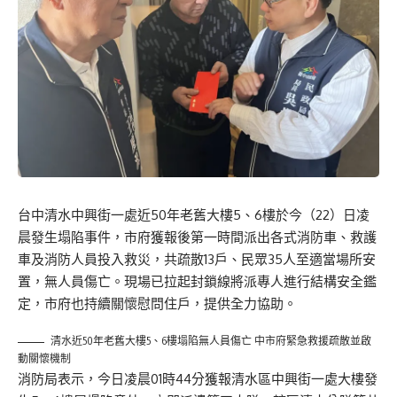
台中清水中興街一處近50年老舊大樓5、6樓於今（22）日凌
晨發生塌陷事件，市府獲報後第一時間派出各式消防車、救護
車及消防人員投入救災，共疏散13戶、民眾35人至適當場所安
置，無人員傷亡。現場已拉起封鎖線將派專人進行結構安全鑑
定，市府也持續關懷慰問住戶，提供全力協助。
清水近50年老舊大樓5、6樓塌陷無人員傷亡 中市府緊急救援疏散並啟
動關懷機制
消防局表示，今日凌晨01時44分獲報清水區中興街一處大樓發