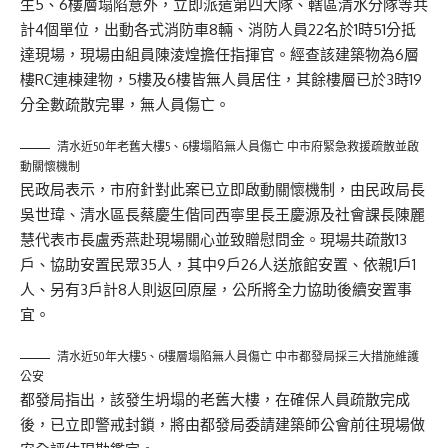
生5、6樓層塌陷意外，立即派遣第四大隊、轄區清水分隊等共
計4個單位，出動各式消防車8輛、消防人員22名於1時51分抵
達現場，現場由組員陳淩煌擔任指揮官。經查該建築物為6層
樓RC連棟建物，5樓及6樓皆無人員居住，其餘樓層已於3時19
分全數疏散完畢，無人員傷亡。
清水近50年老舊大樓5、6樓塌陷無人員傷亡 中市府緊急救援疏散並啟
動關懷機制
民政局表示，市府針對此案已立即啟動關懷機制，由民政局長
吳世瑋、清水區長蔡慶生偕同西寧里長王慶源及社會課長陳麗
慧代表市長盧秀燕赴現場關心並致贈慰問金。現場共疏散13
戶、協助安置民眾35人，其中9戶26人送旅館安置、依親1戶1
人、另有3戶計8人則返回原屋，公所將全力協助後續安置事
宜。
清水近50年大樓5、6樓層塌陷無人員傷亡 中市都發局採三大措施維護
公安
都發局指出，該發生坍塌的老舊大樓，在確保人員疏散完成
後，已立即警戒封鎖，將由都發局委請建築師公會前往現場做