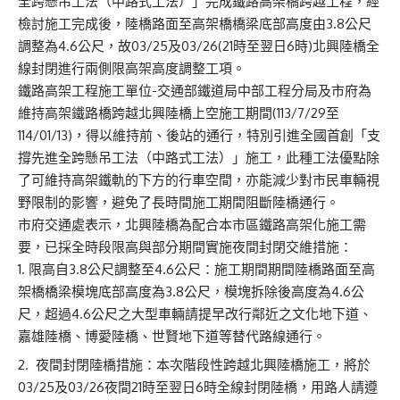
全跨懸吊工法（中路式工法）」完成鐵路高架橋跨越工程，經
檢討施工完成後，陸橋路面至高架橋橋梁底部高度由3.8公尺
調整為4.6公尺，故03/25及03/26(21時至翌日6時)北興陸橋全
線封閉進行兩側限高架高度調整工項。
鐵路高架工程施工單位-交通部鐵道局中部工程分局及市府為
維持高架鐵路橋跨越北興陸橋上空施工期間(113/7/29至
114/01/13)，得以維持前、後站的通行，特別引進全國首創「支
撐先進全跨懸吊工法（中路式工法）」施工，此種工法優點除
了可維持高架鐵軌的下方的行車空間，亦能減少對市民車輛視
野限制的影響，避免了長時間施工期間阻斷陸橋通行。
市府交通處表示，北興陸橋為配合本市區鐵路高架化施工需
要，已採全時段限高與部分期間實施夜間封閉交維措施：
限高自3.8公尺調整至4.6公尺：施工期間期間陸橋路面至高
架橋橋梁模塊底部高度為3.8公尺，模塊拆除後高度為4.6公
尺，超過4.6公尺之大型車輛請提早改行鄰近之文化地下道、
嘉雄陸橋、博愛陸橋、世賢地下道等替代路線通行。
夜間封閉陸橋措施：本次階段性跨越北興陸橋施工，將於
03/25及03/26夜間21時至翌日6時全線封閉陸橋，用路人請遵