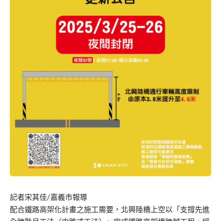
記者宋其佳/嘉義市報導
配合鐵路高架化計畫之施工需要，北興陸橋上空以「支撐先進