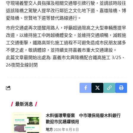
守現場義警交人員指揮及相關交通導引牌行駛，並請該時段往
返該陸橋之駕駛人提早改行鄰近之文化地下道、嘉雄陸橋、博
愛陸橋、世賢地下道等替代路線通行。
市府交通處再次提醒用路人，呼籲超過限高之大型車輛應提早
改道，以維持施工中跨越橋體安全，並維持交通順暢，減輕施
工交通衝擊，鐵路高架化施工過程不可避免造成市民朋友諸多
不便之處，敬請體諒，並持續支持嘉義市重大交通建設。
此篇文章最開始出處為:
嘉義市北興陸橋配合鐵高施工 3/25、
26夜間全線封閉
最新消息
木料循環零廢棄 中市環保局廢木料銀行
歡迎市民踴躍領用
地方
2026 年 8 月 8 日