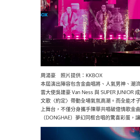
周湯豪 照片提供：KKBOX
本屆演出陣容包含金曲唱將、人氣男神、潮
雲大使吳建豪 Van Ness 與 SUPER JU
文歌〈約定〉帶動全場氣氛高潮。而全能才子韋
上舞台，不僅分身攜手陳華共唱破億情歌金曲，更
（DONGHAE）夢幻同框合唱的驚喜彩蛋，