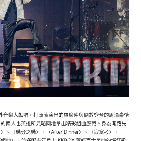
1 組海內外音樂人獻唱，打頭陣演出的盧廣仲與倒數登台的周湯豪恰
場的兩人也英雄所見略同地拿出精彩組曲應戰。身為開路先
〈幾分之幾〉、〈After Dinner〉、〈寂寞考〉、
愛情組曲」，並搭配去年登上 KKBOX 華語百大單曲的爆紅歌