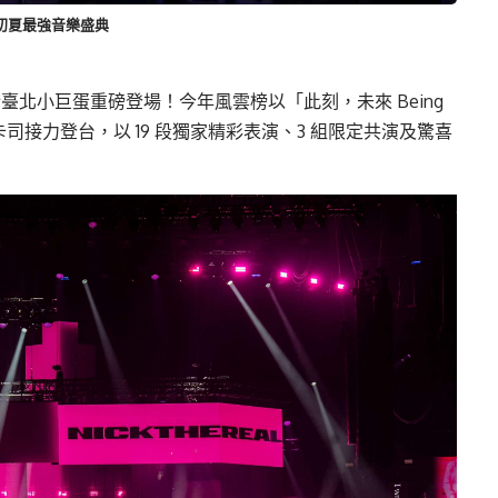
引爆初夏最強音樂盛典
13）於臺北小巨蛋重磅登場！今年風雲榜以「此刻，未來 Being
外豪華卡司接力登台，以 19 段獨家精彩表演、3 組限定共演及驚喜