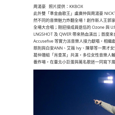
周湯豪 照片提供：KKBOX
此外雙「準金曲歌王」盧廣仲與周湯豪 NICK
然不同的音樂魅力炸翻全場！創作新人王郭家瑋
全場大合唱；剛迎接成員退伍的 Ozone 與 
LNGSHOT 及 QWER 帶來熱血演出；首度來台
Accusefive 等實力派音樂人接力獻唱
慈則與白安ANN、艾薇 Ivy、陳華等一票才女
葛仲珊組「肖查某」共演，多位女性音樂人輪番
番炸場，在臺北小巨蛋與萬名歌迷一同寫下風雲