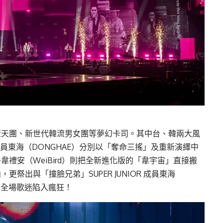
流天團、新世代韓流男女團等夢幻卡司。其中台、韓兩大風
NIOR 成員東海（DONGHAE）分別以「奪命三搖」及重新演繹中
禮安（WeiBird）則把全新進化版的「韋宇宙」直接搬
祭出與「撞臉兄弟」SUPER JUNIOR 成員東海
讓全場歌迷陷入瘋狂！