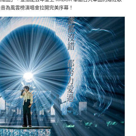
嗓音為風雲榜演唱會拉開完美序幕！