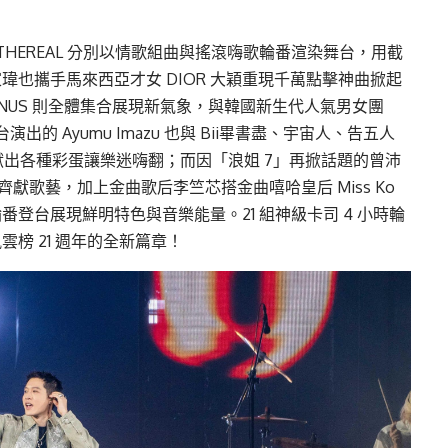
THEREAL 分別以情歌組曲與搖滾嗨歌輪番渲染舞台，用截
也攜手馬來西亞才女 DIOR 大穎重現千萬點擊神曲掀起
U:NUS 則全體集合展現新氣象，與韓國新生代人氣男女團
演出的 Ayumu Imazu 也與 Bii畢書盡、宇宙人、告五人
，相繼獻出各種彩蛋讓樂迷嗨翻；而因「浪姐 7」再掀話題的曾沛
齊獻歌藝，加上金曲歌后李竺芯搭金曲嘻哈皇后 Miss Ko
登台展現鮮明特色與音樂能量。21 組神級卡司 4 小時輪
榜 21 週年的全新篇章！