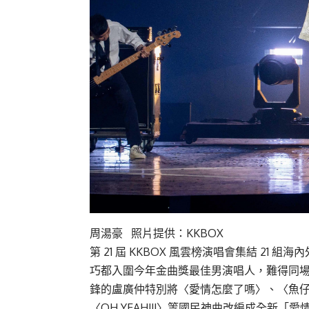
周湯豪 照片提供：KKBOX
第 21 屆 KKBOX 風雲榜演唱會集結 2
巧都入圍今年金曲獎最佳男演唱人，難得同
鋒的盧廣仲特別將〈愛情怎麼了嗎〉、〈魚仔〉、
〈OH YEAH!!!〉等國民神曲改編成全新「