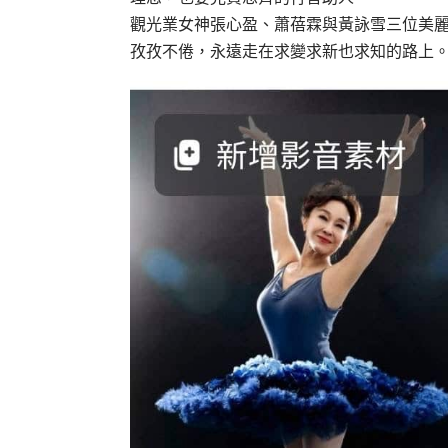
觀光業女神張心盈、蕭蓓霖與黃詠雪三位美
孜孜不倦，永遠走在求變求新也求知的路上