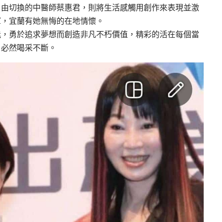
自由切換的中醫師蔡惠君，則將生活感觸用創作來表現並激
軍，宜蘭有她無悔的在地情懷。
能，勇於追求夢想而創造非凡不朽價值，精彩的活在每個當
，必然喝采不斷。