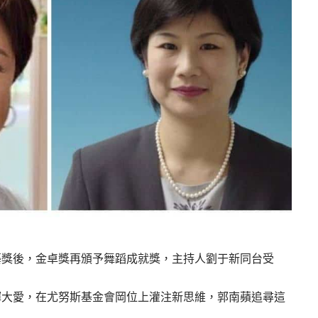
藝獎後，金卓獎再頒予舞蹈成就獎，主持人劉于新同台受
揮大愛，在尤努斯基金會岡位上灌注新思維，郭南蘋追尋這