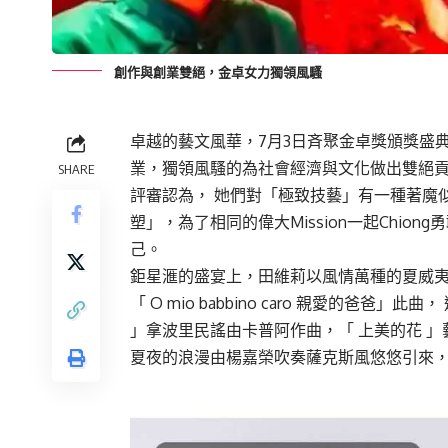
創作與創業雙絕，金卓女力獨領風騷
卓越的藝文風華，7月3日斉聚金卓獎頒獎盛
業，獨領風騷的為社會經濟與文化做出雙絕
SHARE
評審認為， 她們對「極致技藝」有一種著魔
塑」，為了相同的偉大Mission一起Chio
己。
鉅星滙的盛宴上，田維莉以風情萬種的夏威
「 O mio babbino caro 親愛的爸爸」此
」拿波里民謠由卡普阿作曲，「 上美的花 
夏夜的浪漫由楊嘉榮吹奏薩克斯風悠悠引來，「