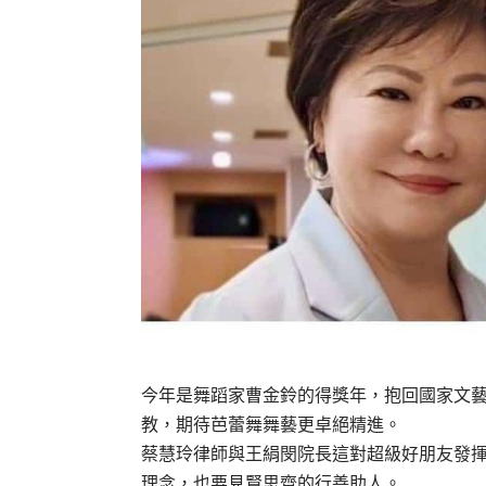
今年是舞蹈家曹金鈴的得獎年，抱回國家文
教，期待芭蕾舞舞藝更卓絕精進。
蔡慧玲律師與王絹閔院長這對超級好朋友發
理念，也要見賢思齊的行善助人。