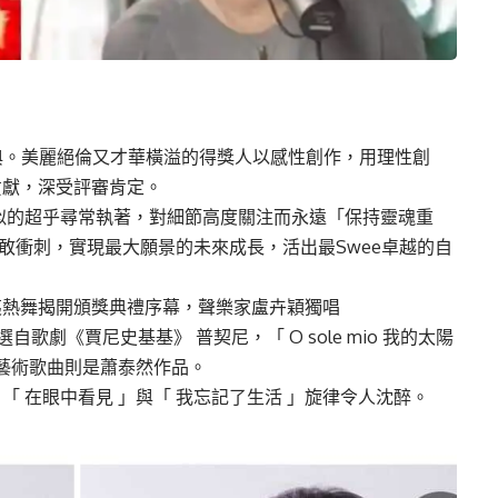
典。美麗絕倫又才華橫溢的得獎人以感性創作，用理性創
貢獻，深受評審肯定。
似的超乎尋常執著，對細節高度關注而永遠「保持靈魂重
ng勇敢衝刺，實現最大願景的未來成長，活出最Swee卓越的自
夷熱舞揭開頒獎典禮序幕，聲樂家盧卉穎獨唱
曲， 選自歌劇《賈尼史基基》 普契尼，「 O sole mio 我的太陽
」藝術歌曲則是蕭泰然作品。
 在眼中看見 」與「 我忘記了生活 」旋律令人沈醉。