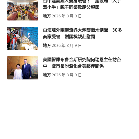
台中建設超人變身暖爸！ 建設局「大手
牽小手」親子同樂歡慶父親節
地方
2026 年 8 月 9 日
白海豚外圍環流遇大潮釀海水倒灌 30多
商家受害 謝國樑親赴慰問
地方
2026 年 8 月 9 日
美國智庫布魯金斯研究院何瑞恩主任訪台
中 盧市長盼深化台美夥伴關係
地方
2026 年 8 月 9 日