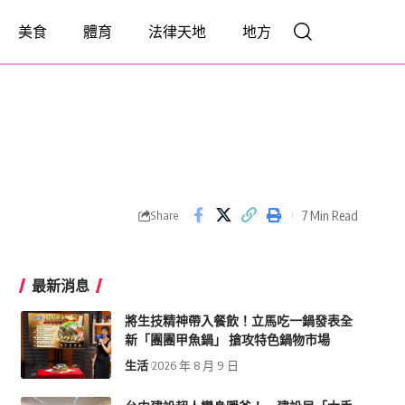
美食
體育
法律天地
地方
7 Min Read
Share
最新消息
將生技精神帶入餐飲！立馬吃一鍋發表全
新「團團甲魚鍋」 搶攻特色鍋物市場
生活
2026 年 8 月 9 日