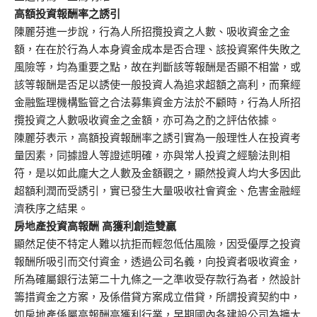
高額投資報酬率之誘引
陳麗芬進一步說，行為人所招攬投資之人數、吸收資金之金
額，在在於行為人本身資金成本是否合理、該投資案件失敗之
風險等，均為重要之點，故在判斷該等報酬是否顯不相當，或
該等報酬是否足以誘使一般投資人為追求超額之高利，而棄經
金融監理機構監管之合法募集資金方法於不顧時，行為人所招
攬投資之人數吸收資金之金額，亦可為之酌之評估依據。
陳麗芬表示，高額投資報酬率之誘引實為一般理性人在投資考
量因素，同據證人等證述明確，亦與常人投資之經驗法則相
符，是以如此龐大之人數及金額觀之，顯然投資人均大多因此
超額利潤而受誘引，實已發生大量吸收社會資金、危害金融經
濟秩序之結果。
房地產投資高報酬 高獲利創造雙贏
顯然足使不特定人難以抗拒而輕忽低估風險，因受優厚之投資
報酬所吸引而交付資金，透過公司名義，向投資者吸收資金，
所為確屬銀行法第二十九條之一之準收受存款行為者，然設計
籌措資金之方案，及係借貸方案成立借貸，所謂投資契約中，
如房地產係屬高報酬高獲利行業，早期國內各建設公司為擴大