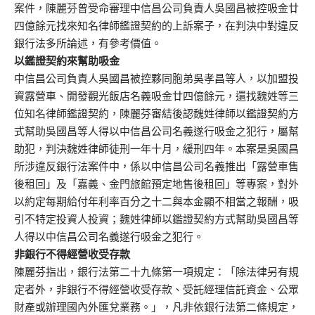
案件，陳麗芬曾受命審理中信昌公司負責人吳國昌被控吸金廿
四億餘元找來知名律師鑑證契約的上訴案子，在判決中對違反
銀行法多所論述，有參考價值。
以鑑證契約來幫助吸金
中信昌公司負責人吳國昌被控夥同胞弟吳孝昌等人，以加盟投
資露營車、開發觀光飯店名義吸金廿四億餘元，還找魏姓等三
位知名律師鑑證契約，陳麗芬審結後認魏姓律師以鑑證契約方
式幫助吳國昌等人得以中信昌公司名義遂行吸金之犯行，屬幫
助犯，判決魏姓律師徒刑一年十月，緩刑四年。本案是吳國昌
所涉違反銀行法案件中，係以中信昌公司名義推出「露營車售
後租回」及「嘉義、金門旅館預定地售後租回」等專案，對外
以約定每期給付年利率百分之十二與本金顯不相當之報酬，吸
引不特定投資人投資；魏姓律師以鑑證契約方式幫助吳國昌等
人得以中信昌公司名義遂行吸金之犯行。
非銀行不得經營收受存款
陳麗芬指出，銀行法第二十九條第一項規定：「除法律另有規
定者外，非銀行不得經營收受存款、受託經理信託資金、公眾
財產或辦理國內外匯兌業務。」，凡非依銀行法第二條規定，