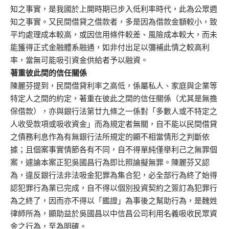
知之事實，是我國於上開時期已步入低利率時代，此為公眾週
知之事實。又民間借貸之借款者，多是因為借款金額較小，致
平均處理成本較高，或因信用條件較差、風險成本較大，而未
能獲得正式金融體系融通，如非付出足以彌補此情之較高利
率，當無可能吸引資金供給者予以融資。
著重彼此間的信任關係
陳麗芬提到，民間借貸利率之高低，係屬私人、家庭與企業等
特定人之間的約定，著重在彼此之間的信任關係（尤其是無擔
保借款），亦與銀行法第廿九條之一係對「多數人或不特定之
人收受款項或吸收資金」而為規定者無關，自不能以民間借貸
之債務利息作為有無銀行法所規定的顯不相當情形之判斷依
據；且個案事實情節各有不同，自不得單純僅舉利己之無罪個
案，遽論本案正犯吳國昌行為即比照論擬無罪。陳麗芬又認
為，違反銀行法非法吸金犯罪為集合犯，必全部行為終了始得
認犯罪行為業已完成，自不得以個別投資契約之簽訂為犯罪行
為之終了，因而亦不得以「鑑證」為事後之幫助行為，是魏姓
律師所為，顯助益於吳國昌以中信昌公司利用名義吸收民眾資
金之行為，至為明確。