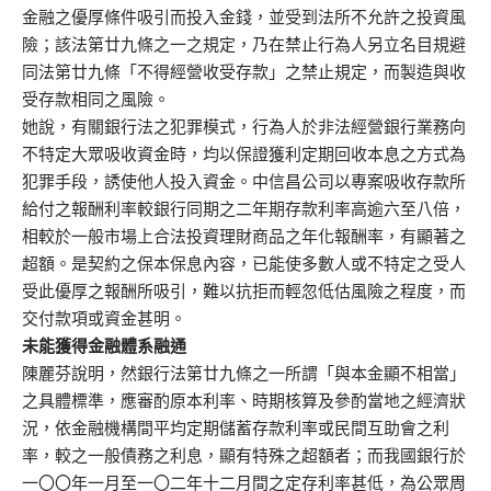
金融之優厚條件吸引而投入金錢，並受到法所不允許之投資風
險；該法第廿九條之一之規定，乃在禁止行為人另立名目規避
同法第廿九條「不得經營收受存款」之禁止規定，而製造與收
受存款相同之風險。
她說，有關銀行法之犯罪模式，行為人於非法經營銀行業務向
不特定大眾吸收資金時，均以保證獲利定期回收本息之方式為
犯罪手段，誘使他人投入資金。中信昌公司以專案吸收存款所
給付之報酬利率較銀行同期之二年期存款利率高逾六至八倍，
相較於一般市場上合法投資理財商品之年化報酬率，有顯著之
超額。是契約之保本保息內容，已能使多數人或不特定之受人
受此優厚之報酬所吸引，難以抗拒而輕忽低估風險之程度，而
交付款項或資金甚明。
未能獲得金融體系融通
陳麗芬說明，然銀行法第廿九條之一所謂「與本金顯不相當」
之具體標準，應審酌原本利率、時期核算及參酌當地之經濟狀
況，依金融機構間平均定期儲蓄存款利率或民間互助會之利
率，較之一般債務之利息，顯有特殊之超額者；而我國銀行於
一〇〇年一月至一〇二年十二月間之定存利率甚低，為公眾周