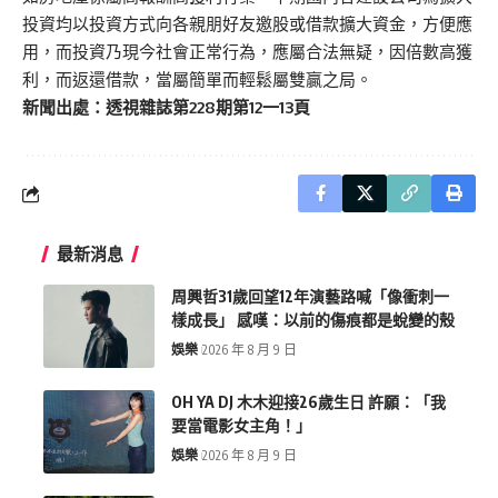
投資均以投資方式向各親朋好友邀股或借款擴大資金，方便應
用，而投資乃現今社會正常行為，應屬合法無疑，因倍數高獲
利，而返還借款，當屬簡單而輕鬆屬雙贏之局。
新聞出處：透視雜誌第228期第12一13頁
最新消息
周興哲31歲回望12年演藝路喊「像衝刺一
樣成長」 感嘆：以前的傷痕都是蛻變的殼
娛樂
2026 年 8 月 9 日
OH YA DJ 木木迎接26歲生日 許願：「我
要當電影女主角！」
娛樂
2026 年 8 月 9 日