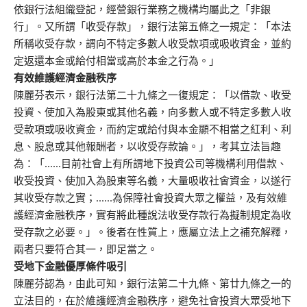
依銀行法組織登記，經營銀行業務之機構均屬此之「非銀
行」。又所謂「收受存款」，銀行法第五條之一規定：「本法
所稱收受存款，謂向不特定多數人收受款項或吸收資金，並約
定返還本金或給付相當或高於本金之行為。」
有效維護經濟金融秩序
陳麗芬表示，銀行法第二十九條之一復規定：「以借款、收受
投資、使加入為股東或其他名義，向多數人或不特定多數人收
受款項或吸收資金，而約定或給付與本金顯不相當之紅利、利
息、股息或其他報酬者，以收受存款論。」，考其立法旨趣
為：「……目前社會上有所謂地下投資公司等機構利用借款、
收受投資、使加入為股東等名義，大量吸收社會資金，以遂行
其收受存款之實；……為保障社會投資大眾之權益，及有效維
護經濟金融秩序，實有將此種說法收受存款行為擬制規定為收
受存款之必要。」。後者在性質上，應屬立法上之補充解釋，
兩者只要符合其一，即足當之。
受地下金融優厚條件吸引
陳麗芬認為，由此可知，銀行法第二十九條、第廿九條之一的
立法目的，在於維護經濟金融秩序，避免社會投資大眾受地下