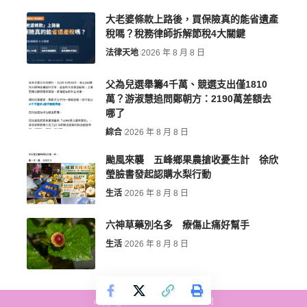
大老婆條款上路後，買保險真的能省遺產
稅嗎？稅務律師拆解節稅4大關鍵
法律天地
2026 年 8 月 8 日
父為兒選舉籌4千萬、競選支出僅1810
萬？游淑慧追問鄭朝方：2190萬差額去
哪了
綜合
2026 年 8 月 8 日
颱風來襲 五峰鄉果農搶收憂生計 徐欣
瑩臉書發起認購水梨行動
生活
2026 年 8 月 8 日
六神草藥別名多 療傷止痛好幫手
生活
2026 年 8 月 8 日
copyright © more-new.tw 墨新聞