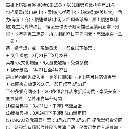
高雄上屆賽會獲得8金8銀15銅，以31面獎牌數排名第11名，
包括舉重(鼓山高中)、柔道(忠孝國中)、跆拳道(輔英科大)、角
力(海青工商)、慢速壘球(小港大坪頂壘球場、鳳山慢速壘球
場)是主力奪牌項目，慢速壘球男子組高雄已連續兩屆拿下冠
軍，今年挑戰三連霸；角力則於昨日率先開賽，高雄獲得一金
一銀。
憑「選手證」或「隊職員證」，即享以下優惠：
✦ 文化探索｜3月21日至3月23日
高雄5大文化場館、9大歷史場館，免費參觀。
✦ 觀光景點｜3月21日至4月27日
壽山動物園免費入場、貢多拉船8折、遠山望月住宿優惠等
✦ 商圈夜市優惠券50元｜即日起至8月31日
至40多個商圈夜市、300多個合作店家折抵消費，享受美食。
賽事開幕、閉幕和嘉年華時間：
(1)開幕典禮：3月21日下午2時 高雄巨蛋
(2)閉幕典禮：3月24日下午3時 鳳山體育館
(3)TAKAO為我贏嘉年華：3月21日至3月23日 衛武營都會公園
以上時程均有精彩原住民族展演活動，民眾可免費入場參加、