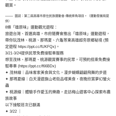
觀賞。
圖説：第二屆高雄市原住民族運動會-傳統摔角項目。（運動發展局提
供）
8條「雄原味」運動觀光遊程：
旅遊台灣、首選高雄，市府隨賽會推出「雄原味」運動遊程，
帶你玩茂林、桃源、那瑪夏、六龜等東高雄超夯原鄉秘境 (預
定遊程 https://ppt.cc/fUKFQx)。
3/21-3/24提供民眾免費接駁車服務
想至茂林、那瑪夏、桃源觀賞賽事的民眾，可預約搭乘免費接
駁專車 (https://ppt.cc/f66BDx)
✦ 茂林線｜品味客家美食與文化，漫步蝴蝶翩翩飛舞的步道
✦ 那瑪夏線｜白天漫遊旗山老街品嚐美食，夜晚欣賞夢幻螢火
蟲
✦ 桃源線｜體驗手作愛玉的樂趣，走訪梅山遊客中心探索布農
族故事
以下接駁班次已額滿
✦ 3/22 ｜