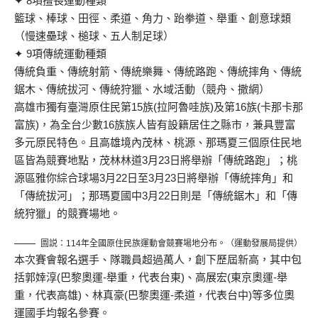
✦ 8項擅長運動種類
籃球、棒球、田徑、柔道、角力、跆拳道、舉重、創意球類
（慢速壘球、槌球、五人制足球）
✦ 9項傳統運動種類
傳統負重、傳統射箭、傳統樂舞、傳統路跑、傳統摔角、傳統
鋸木、傳統拔河、傳統狩獵、水域活動（競舟、撒網）
高雄市獨有臺灣原住民第15族(拉阿魯哇族)及第16族(卡那卡那
富族)，為全台少數16族族人皆有設籍居住之縣市，兼具豐富
多元原民特色。且高雄境內茂林、桃源、那瑪夏三個原住民地
區皆為競賽地點，茂林林道3月23日將舉辦「傳統路跑」；桃
源區雅你綜合球場3月22日至3月23日將舉辦「傳統摔角」和
「傳統拔河」；那瑪夏國中3月22日則是「傳統鋸木」和「傳
統狩獵」的競賽場地。
圖説：114年全國原住民族運動會競賽場地分布。（運動發展局提供）
本次賽會報名選手、隊職員超過萬人，創下歷屆新高，其中包
括郭婞淳(巴黎奧運-舉重，代表台東)、高展宏(東京奧運-舉
重，代表高雄)、林真豪(巴黎奧運-柔道，代表台中)等多位奧
運國手均報名參賽。