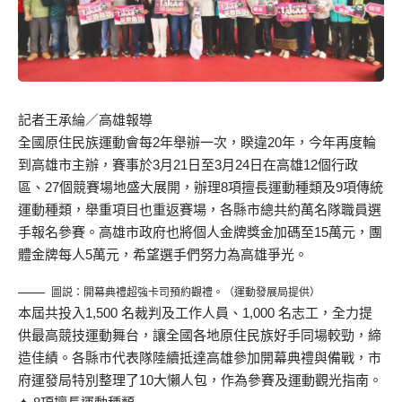
記者王承綸／高雄報導
全國原住民族運動會每2年舉辦一次，睽違20年，今年再度輪
到高雄市主辦，賽事於3月21日至3月24日在高雄12個行政
區、27個競賽場地盛大展開，辦理8項擅長運動種類及9項傳統
運動種類，舉重項目也重返賽場，各縣市總共約萬名隊職員選
手報名參賽。高雄市政府也將個人金牌獎金加碼至15萬元，團
體金牌每人5萬元，希望選手們努力為高雄爭光。
圖説：開幕典禮超強卡司預約觀禮。（運動發展局提供）
本屆共投入1,500 名裁判及工作人員、1,000 名志工，全力提
供最高競技運動舞台，讓全國各地原住民族好手同場較勁，締
造佳績。各縣市代表隊陸續抵達高雄參加開幕典禮與備戰，市
府運發局特別整理了10大懶人包，作為參賽及運動觀光指南。