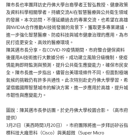
陳市長也率團拜訪史丹佛大學台裔學者王智弘教授、健康政策
及資料科學相關學者，持續交流AI在智慧醫療與公共衛生領域
的發展。本次訪問，不僅延續過去的專業交流，也希望在高雄
與NVIDIA合作推動AI技術發展的背景下，獲取更多專業建議，
進一步強化智慧醫療、防疫科技與城市健康治理的應用，為市
民打造更安全、高效的醫療環境。
陳其邁市長分享，在COVID-19疫情期間，市府整合健保資料
後運用AI技術進行大數據分析，成功建立風險分級機制，使疫
情能夠即時監測與預測，提升公共衛生應變能力，確保市民安
全。陳市長進一步指出，儘管台美環境條件不同，但面對極端
氣候的挑戰仍有許多共通性。此次特別赴史丹佛大學學習，希
望借鑑國際智慧城市的解決方案，進一步應用於高雄，提升城
市韌性與應變能力。
圖說：陳其邁市長參訪團，於史丹佛大學校園合影。（高市府
提供）
3月21日（美西時間3月20日），市府團隊將進一步拜訪矽谷指
標科技大廠思科（Cisco）與美超微（Super Micro