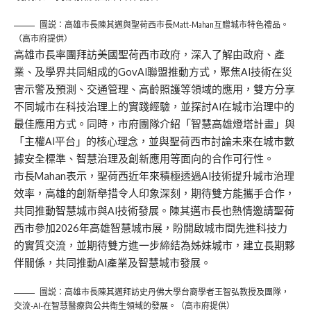
圖説：高雄市長陳其邁與聖荷西市長Matt-Mahan互贈城市特色禮品。
（高市府提供）
高雄市長率團拜訪美國聖荷西市政府，深入了解由政府、產
業、及學界共同組成的GovAI聯盟推動方式，聚焦AI技術在災
害示警及預測、交通管理、高齡照護等領域的應用，雙方分享
不同城市在科技治理上的實踐經驗，並探討AI在城市治理中的
最佳應用方式。同時，市府團隊介紹「智慧高雄燈塔計畫」與
「主權AI平台」的核心理念，並與聖荷西市討論未來在城市數
據安全標準、智慧治理及創新應用等面向的合作可行性。
市長Mahan表示，聖荷西近年來積極透過AI技術提升城市治理
效率，高雄的創新舉措令人印象深刻，期待雙方能攜手合作，
共同推動智慧城市與AI技術發展。陳其邁市長也熱情邀請聖荷
西市參加2026年高雄智慧城市展，盼開啟城市間先進科技力
的實質交流，並期待雙方進一步締結為姊妹城市，建立長期夥
伴關係，共同推動AI產業及智慧城市發展。
圖説：高雄市長陳其邁拜訪史丹佛大學台裔學者王智弘教授及團隊，
交流-AI-在智慧醫療與公共衛生領域的發展。（高市府提供）