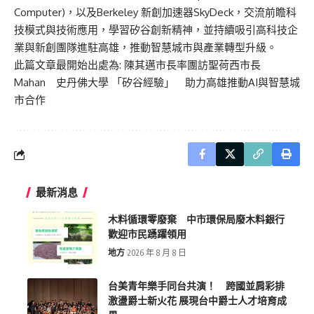
Computer)，以及Berkeley 新創加速器SkyDeck，交流前瞻科
技模式與技術應用，學習矽谷創新精神，並持續吸引高科技企
業與新創團隊進駐高雄，推動智慧城市與產業轉型升級。
此篇文章最開始出處為:
陳其邁市長率團訪聖荷西市長
Mahan 史丹佛大學 「矽谷經驗」 助力高雄推動AI與智慧城
市合作
最新消息
木料循環零廢棄 中市環保局廢木料銀行
歡迎市民踴躍領用
地方
2026 年 8 月 8 日
台美青年樂手同台共演！ 跨國並肩彩排
激盪爵士新火花 展現台中爵士人才培育成