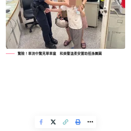
驚險！車流中驚見單車童 和美警溫柔安置助祖孫團圓