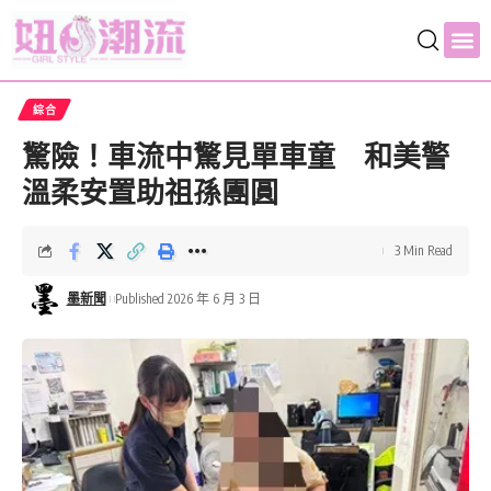
作家部落客專欄
生活
產經
綜合
娛樂
文教
身心靈
旅遊
美食
體育
法律天地
地方
綜合
驚險！車流中驚見單車童 和美警
溫柔安置助祖孫團圓
3 Min Read
墨新聞
Published 2026 年 6 月 3 日