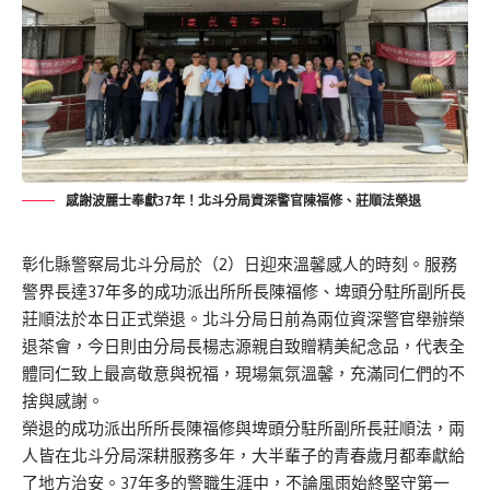
感謝波麗士奉獻37年！北斗分局資深警官陳福修、莊順法榮退
彰化縣警察局北斗分局於（2）日迎來溫馨感人的時刻。服務
警界長達37年多的成功派出所所長陳福修、埤頭分駐所副所長
莊順法於本日正式榮退。北斗分局日前為兩位資深警官舉辦榮
退茶會，今日則由分局長楊志源親自致贈精美紀念品，代表全
體同仁致上最高敬意與祝福，現場氣氛溫馨，充滿同仁們的不
捨與感謝。
榮退的成功派出所所長陳福修與埤頭分駐所副所長莊順法，兩
人皆在北斗分局深耕服務多年，大半輩子的青春歲月都奉獻給
了地方治安。37年多的警職生涯中，不論風雨始終堅守第一