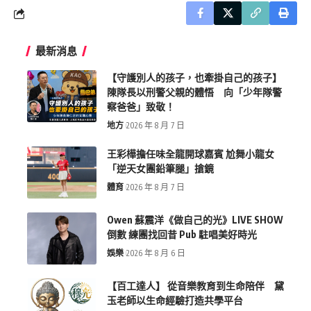
最新消息
【守護別人的孩子，也牽掛自己的孩子】
陳隊長以刑警父親的體悟 向「少年隊警
察爸爸」致敬！
地方
2026 年 8 月 7 日
王彩樺擔任味全龍開球嘉賓 尬舞小龍女
「逆天女團鉛筆腿」搶鏡
體育
2026 年 8 月 7 日
Owen 蘇震洋《做自己的光》LIVE SHOW
倒數 練團找回昔 Pub 駐唱美好時光
娛樂
2026 年 8 月 6 日
【百工達人】 從音樂教育到生命陪伴 黛
玉老師以生命經驗打造共學平台