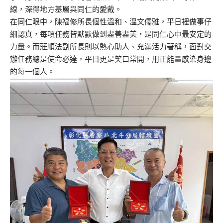
線，深得地方基層與同仁的愛戴。
在同仁眼中，陳福修所長個性溫和、溫文儒雅，平日裡做事仔
細認真，每項任務皆默默做到盡善盡美，是同仁心中最安定的
力量。而莊順法副所長則以熱心助人、充滿活力著稱，面對交
辦任務總是使命必達，平日更是笑口常開，用正能量感染身邊
的每一個人。