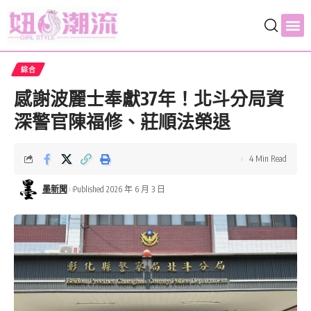
綜合
感謝波麗士奉獻37年！北斗分局資
深警官陳福修、莊順法榮退
4 Min Read
墨新聞
Published 2026 年 6 月 3 日