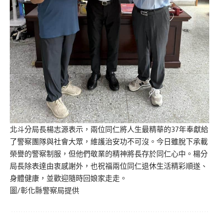
北斗分局長楊志源表示，兩位同仁將人生最精華的37年奉獻給
了警察團隊與社會大眾，維護治安功不可沒。今日雖脫下承載
榮譽的警察制服，但他們敬業的精神將長存於同仁心中。楊分
局長除表達由衷感謝外，也祝福兩位同仁退休生活精彩順遂、
身體健康，並歡迎隨時回娘家走走。
圖/彰化縣警察局提供