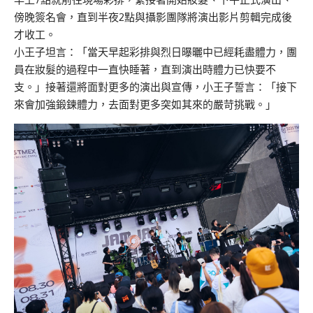
傍晚簽名會，直到半夜2點與攝影團隊將演出影片剪輯完成後
才收工。
小王子坦言：「當天早起彩排與烈日曝曬中已經耗盡體力，團
員在妝髮的過程中一直快睡著，直到演出時體力已快要不
支。」接著還將面對更多的演出與宣傳，小王子誓言：「接下
來會加強鍛鍊體力，去面對更多突如其來的嚴苛挑戰。」