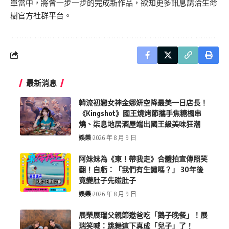
單當中，將會一步一步的完成新作品，欲知更多訊息請洽生命
樹官方社群平台。
最新消息
韓流初戀女神金娜妍空降最美一日店長！
《Kingshot》國王燒烤節攜手焦糖楓串
燒、柒息地居酒屋端出國王級美味狂潮
娛樂
2026 年 8 月 9 日
阿妹妹為《東！帶我走》合體拍宣傳照笑
翻！自虧：「我們有生鏽嗎？」 30年後
竟變肚子先碰肚子
娛樂
2026 年 8 月 9 日
展榮展瑞父親節邀爸吃「鵝子晚餐」！展
瑞笑喊：跳舞這下真成「兒子」了！