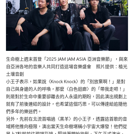
生命樹上週末首登「2025 JAM JAM ASIA 亞洲音樂節」，與來
自亞洲各地的音樂人共同打造這場音樂盛會 照片提供：植光
土壤音創
小王子表示，如果說〈Knock Knock〉的「別放棄啊！」是對
自己與身邊的人的呼喚，那麼〈白色迴廊〉的「帶我走吧！」
則是對於生命中重要卻離去的人永遠的期盼，因此演出規劃上
就有了前後連結的設計，也希望這個巧思，可以傳達給追隨他
們多年的樂迷們。
另外，先前在北流首唱過〈黑羊〉的小王子，透露這首歌的音
域將他推向極限，演出當天生命樹堪稱小宇宙大爆發！他們從
早上7點就前往現場彩排，緊接著開始妝髮、下午正式演出、