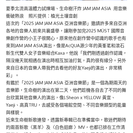
夏季北流高溫體力試煉場、生命樹汗炸 JAM JAM ASIA 用音樂
衝破熱浪 照片提供：植光土壤音創
這次的「2025 JAM JAM ASIA 亞洲音樂節」邀請許多來自亞洲
各地的音樂人前來共襄盛舉，讓剛參加完2025 MÜST 國際音
樂創作營的小王子很開心，原來他在創作營中認識的歌手也有
來到JAM JAM ASIA演出，像是AcQUA源少年的黃峯茗和滾石
新生代雙人女子音樂組合Kaxa，他說「我們剛透過創作認識，
隔沒幾天就相遇在演出時相互加油打氣，真的很有緣分。另外
來自日本的音樂人帶我們去看他的好友Yaeji的演出，非常精
彩」。
有鑑於「2025 JAM JAM ASIA 亞洲音樂節」是一個為期兩天的
音樂節，生命樹的演出在第二天，他們趁機各自去了不同的舞
台欣賞其他音樂人的演出，像J.Sheon x YELLOW 黃宣、
Yaeji、高真TRU，去感受各個場館空間、不同音樂類型的能量
與樣貌。
近來生命樹新歌連發，透露新專輯已在準備當中，歌迷們期待
的兩首新歌〈黑羊〉及〈白色迴廊 〉MV，也都已排在工作清