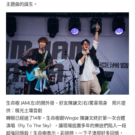
主題曲的誕生。
生命樹 JAM(左)的開外掛、好友陳謙文(右)驚喜現身 照片提
供：植光土壤音創
轉眼已經過了14年，生命樹跟Wingle 陳謙文終於第一次合體
演唱〈Fly To The Sky〉，讓現場追團多年的樂迷們陷入一段
超強回憶殺！生命樹表示，彩排時，一下子湧現好多回憶，