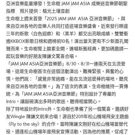
亞洲音樂能量爆發！生命樹 JAM JAM ASIA 成樂迷音樂節朝聖
指標 照片提供：植光土壤音創
生命樹上週末首登「2025 JAM JAM ASIA 亞洲音樂節」，與
來自亞洲各地的音樂人共同打造這場音樂盛會，近來發行睽違
三年的新歌〈白色迴廊〉和〈黑羊〉都交出亮眼成績，雙雙衝
進KKBOX新歌日榜和週榜前10名！演出當天更有不少新面孔聞
聲而來，生命樹腎上腺素全開，連唱新舊經典，更加碼邀請一
起玩音樂的好朋友陳謙文驚喜合唱。
「JAM JAM ASIA亞洲音樂節」8/30、8/31一連兩天在北流登
場，這是生命樹首次在這個活動演出，難掩緊張、興奮的心
情，他們說：「感覺非常過癮，能在北流這麼棒的場地，聽見
來自亞洲各地的音樂。」為了這次的表演、生命樹維持一貫傳
統，為「JAM JAM ASIA亞洲音樂節」特別設計了專屬的
Intro，讓敲碗演出多時的歌迷，聽得相當開心。
除了特地設計的Intro外，生命樹也準備了另一個驚喜，邀請好
友Wingle 陳謙文前來合唱！源自於2011年松山機場飛安主題曲
〈Fly to the sky〉的合作，當時陳謙文剛好在松山機場當替代
役，適逢松山機場年度飛安宣傳活動，因為他的推薦，促成了