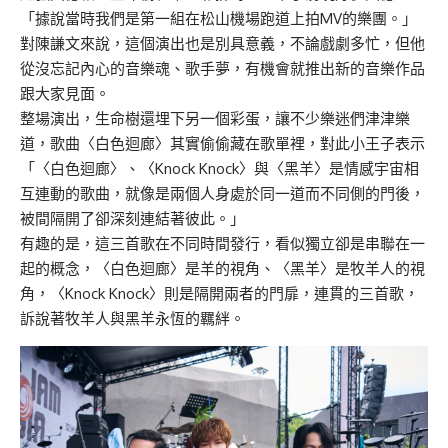
「據說當時我們是第一組在松山機場跑道上拍MV的樂團。」
對陳謙文來說，這個演出也是別具意義，不論戲劇多忙，但他
從沒忘記內心的音樂魂、歌手夢，有機會就推出新的音樂作品
跟大家見面。
整場演出，生命樹還埋下另一個彩蛋，讓不少樂迷們津津樂
道，歌曲〈白色迴廊〉其實偷偷藏在歌單裡，對此小王子表示
「〈白色迴廊〉、〈Knock Knock〉與〈黑羊〉是情感宇宙相
互連動的歌曲，就像是兩個人身處於同一道而不同側的門後，
被間隔開了卻深刻連結著彼此。」
有趣的是，這三首歌在不同時間發行，看似獨立卻是串聯在一
起的概念，〈白色迴廊〉是羊的視角、〈黑羊〉是牧羊人的視
角，〈Knock Knock〉則是隔開兩者的門扉，連貫的三首歌，
訴說著牧羊人與黑羊永恆的羈絆。