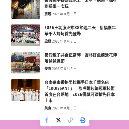
暑假親子遊嘉義水上 太空、糖果、咖啡
到採果一次玩
旅遊
2026 年 8 月 8 日
2026王功漁火節88節連二天 祈福嘉年
華千人烤蚵首先登場
旅遊
2026 年 8 月 8 日
暑假親子共食正當時 雲林好魚前進花博
陪爸爸過節
美食
2026 年 8 月 8 日
台南遠東香格里拉攜手日本千葉名店
「CROISSANT」 咖哩麵包總冠軍技術
首度在台落地 2026得獎可頌搶先日本
上市
美食
2026 年 8 月 8 日
copyright © more-new.tw 墨新聞