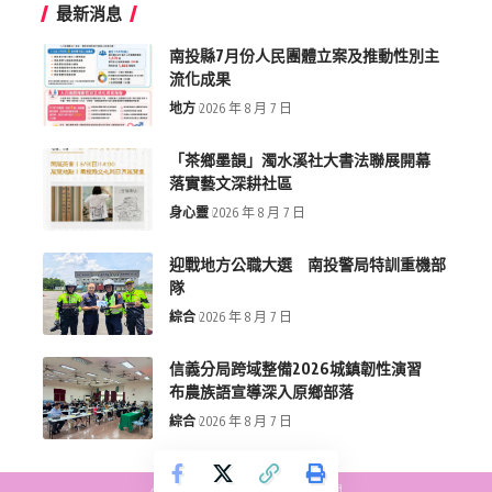
最新消息
南投縣7月份人民團體立案及推動性別主
流化成果
地方
2026 年 8 月 7 日
「茶鄉墨韻」濁水溪社大書法聯展開幕
落實藝文深耕社區
身心靈
2026 年 8 月 7 日
迎戰地方公職大選 南投警局特訓重機部
隊
綜合
2026 年 8 月 7 日
信義分局跨域整備2026城鎮韌性演習
布農族語宣導深入原鄉部落
綜合
2026 年 8 月 7 日
copyright © more-new.tw 墨新聞