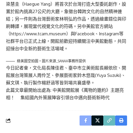
梁慧圭（Haegue Yang）將首次於台灣打造大型委託創作，設
置於館內挑高27公尺的大廳，象徵台韓跨文化的自然精神連
結；另一件則為台灣藝術家林明弘的作品，透過繪畫錯位與印
刷轉譯，展現當代視覺文化的符碼。另中美館官方網站
（
https://www.tcam.museum
）與Facebook、Instagram等
社群平台已正式上線，開館前歡迎持續關注中美館動態，共同
迎接台中全新的藝術生活場域。
綠美圖空拍圖。圖片來源_SANAA事務所提供
今日記者會，文化局長陳佳君、臺中市立美術館長賴依欣、開
館展台灣策展人周伶芝、參展藝術家鈴木悠哉(Yuya Suzuki)、
蘇文琪、執行製作楊舒涵等皆到場共襄盛舉。
此篇文章最開始出處為:
中美館開館展《萬物的邀約》主題亮
相！ 集結國內外策展陣容引領台中邁向藝術新時代