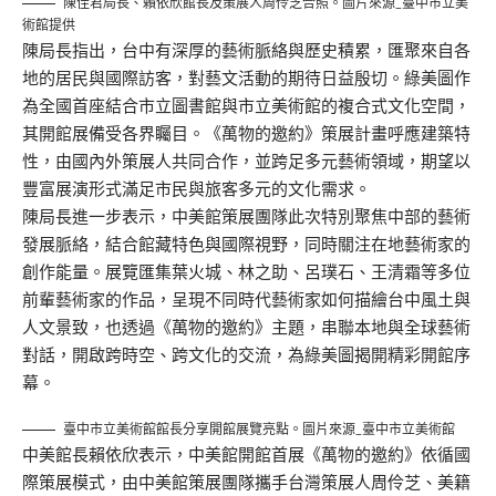
陳佳君局長、賴依欣館長及策展人周伶芝合照。圖片來源_臺中市立美
術館提供
陳局長指出，台中有深厚的藝術脈絡與歷史積累，匯聚來自各
地的居民與國際訪客，對藝文活動的期待日益殷切。綠美圖作
為全國首座結合市立圖書館與市立美術館的複合式文化空間，
其開館展備受各界矚目。《萬物的邀約》策展計畫呼應建築特
性，由國內外策展人共同合作，並跨足多元藝術領域，期望以
豐富展演形式滿足市民與旅客多元的文化需求。
陳局長進一步表示，中美館策展團隊此次特別聚焦中部的藝術
發展脈絡，結合館藏特色與國際視野，同時關注在地藝術家的
創作能量。展覽匯集葉火城、林之助、呂璞石、王清霜等多位
前輩藝術家的作品，呈現不同時代藝術家如何描繪台中風土與
人文景致，也透過《萬物的邀約》主題，串聯本地與全球藝術
對話，開啟跨時空、跨文化的交流，為綠美圖揭開精彩開館序
幕。
臺中市立美術館館長分享開館展覽亮點。圖片來源_臺中市立美術館
中美館長賴依欣表示，中美館開館首展《萬物的邀約》依循國
際策展模式，由中美館策展團隊攜手台灣策展人周伶芝、美籍