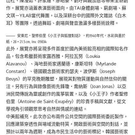
山社、陳瀅如、許家維、廖昭豪、劉玗與饒加恩等帶來全新創
作。展覽亦涵蓋表演藝術面向，由TAI身體劇場、窮劇場、蘇
文琪－YILAB當代舞團，以及深耕台中的國際外文雜誌《白木
耳》等團隊，透過舞蹈、劇場與聲音激盪多樣藝術詮釋。
安東尼・聖修伯里《小王子與狐狸對話》，約1940年代，水彩與墨於
紙，28 × 21.5 cm, Inv. 09834
此外，展覽亦將呈現多件首度於國內美術館亮相的國際知名作
品，包含希臘藝術家露西雅・阿拉瓦努（Loukia
Alavanou）、海地藝術家邁蘭德・康斯坦特（Myrlande
Constant）、德國觀念藝術家約瑟夫・波伊斯（Joseph
Beuys）的罕見晚期雕塑，展現其對物質運動與自然信仰的關
注。另有行為與錄像藝術先鋒瓊・喬納斯（Joan Jonas）以亞
洲民間傳說為靈感創作的風箏裝置，以及《小王子》作者聖修
伯里（Antoine de Saint-Exupéry）的珍貴手稿與文獻，從文
學視角引領觀眾思考自然與情感的連結。
中美館補充，此次亦公布兩件公共空間的國際藝術委託製作，
回應建築穿透性與場域流動特質，開啟藝術與空間的對話，並
預計以兩年為週期，成為市民生活中的藝術標記。韓國藝術家