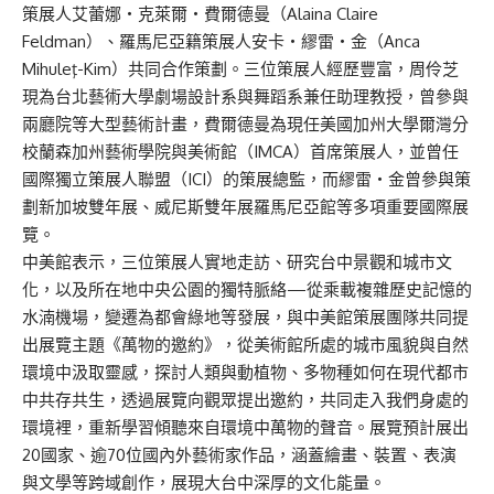
策展人艾蕾娜・克萊爾・費爾德曼（Alaina Claire
Feldman）、羅馬尼亞籍策展人安卡・繆雷・金（Anca
Mihuleţ-Kim）共同合作策劃。三位策展人經歷豐富，周伶芝
現為台北藝術大學劇場設計系與舞蹈系兼任助理教授，曾參與
兩廳院等大型藝術計畫，費爾德曼為現任美國加州大學爾灣分
校蘭森加州藝術學院與美術館（IMCA）首席策展人，並曾任
國際獨立策展人聯盟（ICI）的策展總監，而繆雷・金曾參與策
劃新加坡雙年展、威尼斯雙年展羅馬尼亞館等多項重要國際展
覽。
中美館表示，三位策展人實地走訪、研究台中景觀和城市文
化，以及所在地中央公園的獨特脈絡—從乘載複雜歷史記憶的
水湳機場，變遷為都會綠地等發展，與中美館策展團隊共同提
出展覽主題《萬物的邀約》，從美術館所處的城市風貌與自然
環境中汲取靈感，探討人類與動植物、多物種如何在現代都市
中共存共生，透過展覽向觀眾提出邀約，共同走入我們身處的
環境裡，重新學習傾聽來自環境中萬物的聲音。展覽預計展出
20國家、逾70位國內外藝術家作品，涵蓋繪畫、裝置、表演
與文學等跨域創作，展現大台中深厚的文化能量。