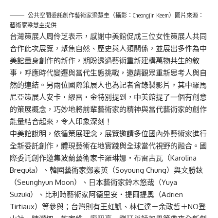
公共空間委託創作藝術家梁慧圭（攝影：Cheongjin Keem）圖片來源：
藝術家梁慧圭提供
台灣策展人周伶芝表示，感謝中美館促成三位女性策展人共同
合作此次展覽，聚焦自然、歷史與人類關係，並展出多件為中
美館量身創作的新作，期盼透過藝術重新建構萬物共生的敘
事，呼應時代變遷與當代生態挑戰，邀請觀眾重新思考人與自
然的連結。另兩位國際策展人也為記者會錄製影片，其中羅馬
尼亞策展人安卡・繆雷・金特別提到，中美館提了一個有創意
的策展概念，巧妙地將前輩藝術家的精神與當代藝術家的創作
能量結合起來，令人印象深刻！
中美館說明，依循策展理念，展覽邀請多位國內外藝術家進行
全新委託創作，體現藝術在地實踐與全球當代視野的融合。國
際委託創作邀集波蘭藝術家卡羅琳娜・布雷古瓦（Karolina
Breguła）、韓國藝術家鄭素英（Soyoung Chung）與文勝鉉
（Seunghyun Moon）、日本藝術家鈴木悠哉（Yuya
Suzuki）、比利時藝術家阿德里安・提爾提奧（Adrien
Tirtiaux）等參與；台灣則有王虹凱、林仁達＋余政哲＋NO登