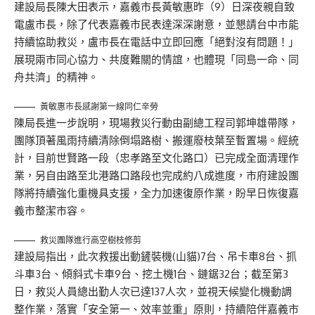
建設局長陳大田表示，嘉義市長黃敏惠昨（9）日深夜親自致
電盧市長，除了代表嘉義市民表達深深謝意，並懇請台中市能
持續協助救災，盧市長在電話中立即回應「絕對沒有問題！」
展現兩市同心協力、共度難關的情誼，也體現「同島一命、同
舟共濟」的精神。
黃敏惠市長感謝第一線同仁辛勞
陳局長進一步說明，現場救災行動由副總工程司郭坤雄帶隊，
團隊頂著風雨持續清除倒塌路樹、搬運廢枝葉至暫置場。經統
計，目前世賢路一段（忠孝路至文化路口）已完成全面清理作
業，另自由路至北港路口路段也完成約八成進度，市府建設團
隊將持續強化重機具支援，全力加速復原作業，盼早日恢復嘉
義市整潔市容。
救災團隊進行高空樹枝修剪
建設局指出，此次救援出動鏟裝機(山貓)7台、吊卡車8台、抓
斗車3台、傾斜式卡車9台、挖土機1台、鏈鋸32台；截至第3
日，救災人員總出勤人次已達137人次，並視天候變化機動調
整作業，落實「安全第一、效率並重」原則，持續陪伴嘉義市