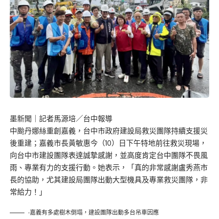
墨新聞
｜記者馬源培／台中報導
中颱丹娜絲重創嘉義，台中市政府建設局救災團隊持續支援災
後重建；嘉義市長黃敏惠今（10）日下午特地前往救災現場，
向台中市建設團隊表達誠摯感謝，並高度肯定台中團隊不畏風
雨、專業有力的支援行動。她表示，「真的非常感謝盧秀燕市
長的協助，尤其建設局團隊出動大型機具及專業救災團隊，非
常給力！」
-嘉義有多處樹木倒塌，建設團隊出動多台吊車因應