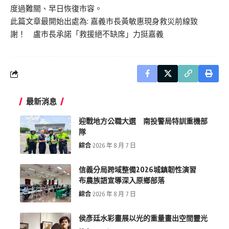
度過難關、早日恢復市容。
此篇文章最開始出處為:
嘉義市長黃敏惠現身救災前線致
謝！ 盧市長承諾「救援絕不缺席」力挺嘉義
最新消息
迎戰地方公職大選 南投警局特訓重機部
隊
綜合
2026 年 8 月 7 日
信義分局跨域整備2026城鎮韌性演習
布農族語宣導深入原鄉部落
綜合
2026 年 8 月 7 日
侯彥廷水彩畫展以光的重量畫出空間靈光