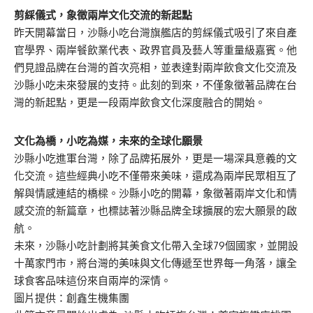
剪綵儀式，象徵兩岸文化交流的新起點
昨天開幕當日，沙縣小吃台灣旗艦店的剪綵儀式吸引了來自產
官學界、兩岸餐飲業代表、政界官員及藝人等重量級嘉賓。他
們見證品牌在台灣的首次亮相，並表達對兩岸飲食文化交流及
沙縣小吃未來發展的支持。此刻的到來，不僅象徵著品牌在台
灣的新起點，更是一段兩岸飲食文化深度融合的開始。
文化為橋，小吃為媒，未來的全球化願景
沙縣小吃進軍台灣，除了品牌拓展外，更是一場深具意義的文
化交流。這些經典小吃不僅帶來美味，還成為兩岸民眾相互了
解與情感連結的橋樑。沙縣小吃的開幕，象徵著兩岸文化和情
感交流的新篇章，也標誌著沙縣品牌全球擴展的宏大願景的啟
航。
未來，沙縣小吃計劃將其美食文化帶入全球79個國家，並開設
十萬家門市，將台灣的美味與文化傳遞至世界每一角落，讓全
球食客品味這份來自兩岸的深情。
圖片提供：創鑫生機集團