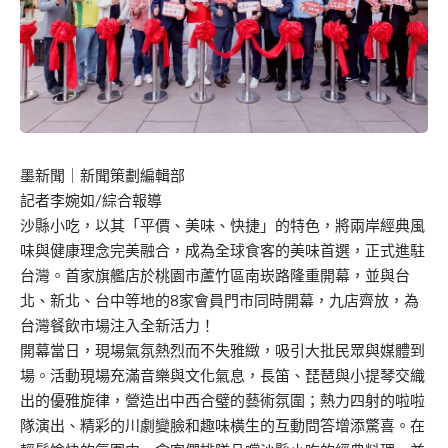
墨新聞
｜新聞策劃編輯部
記者李婉如/綜合報導
沙縣小吃，以其「平價、美味、快捷」的特色，將兩岸經典風
味與健康理念完美融合，成為全球食客的美味首選，正式進駐
台灣。首家旗艦店於桃園市蘆竹區南崁路隆重開幕，並與台
北、新北、台中等地的8家會員門市同時開幕，九店齊放，為
台灣餐飲市場注入全新活力！
開幕當日，現場氣氛熱烈而不失雅緻，吸引大批民眾與媒體到
場。活動現場充滿音樂與文化氣息，長笛、琵琶與小提琴交織
出的優雅旋律，營造出中西合璧的藝術氛圍；熱力四射的啦啦
隊演出、精彩的川劇變臉和趣味橫生的互動問答增添驚喜。在