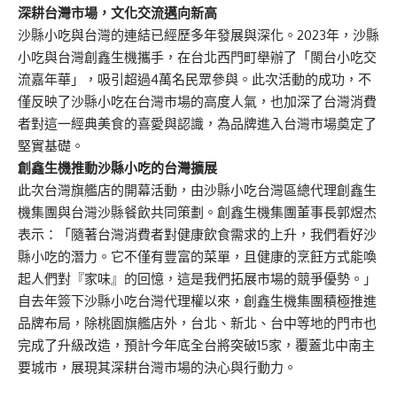
深耕台灣市場，文化交流邁向新高
沙縣小吃與台灣的連結已經歷多年發展與深化。2023年，沙縣
小吃與台灣創鑫生機攜手，在台北西門町舉辦了「閩台小吃交
流嘉年華」，吸引超過4萬名民眾參與。此次活動的成功，不
僅反映了沙縣小吃在台灣市場的高度人氣，也加深了台灣消費
者對這一經典美食的喜愛與認識，為品牌進入台灣市場奠定了
堅實基礎。
創鑫生機推動沙縣小吃的台灣擴展
此次台灣旗艦店的開幕活動，由沙縣小吃台灣區總代理創鑫生
機集團與台灣沙縣餐飲共同策劃。創鑫生機集團董事長郭煜杰
表示：「隨著台灣消費者對健康飲食需求的上升，我們看好沙
縣小吃的潛力。它不僅有豐富的菜單，且健康的烹飪方式能喚
起人們對『家味』的回憶，這是我們拓展市場的競爭優勢。」
自去年簽下沙縣小吃台灣代理權以來，創鑫生機集團積極推進
品牌布局，除桃園旗艦店外，台北、新北、台中等地的門市也
完成了升級改造，預計今年底全台將突破15家，覆蓋北中南主
要城市，展現其深耕台灣市場的決心與行動力。