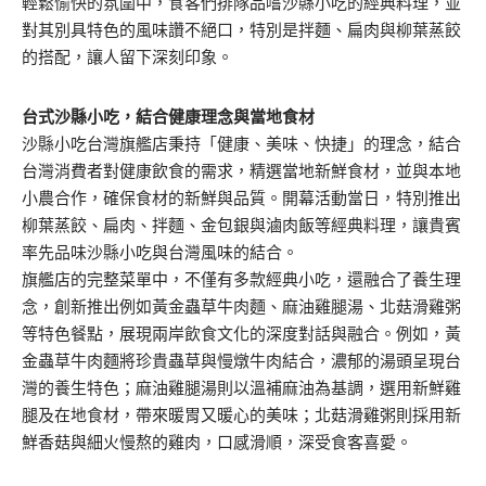
輕鬆愉快的氛圍中，食客們排隊品嚐沙縣小吃的經典料理，並
對其別具特色的風味讚不絕口，特別是拌麵、扁肉與柳葉蒸餃
的搭配，讓人留下深刻印象。
台式沙縣小吃，結合健康理念與當地食材
沙縣小吃台灣旗艦店秉持「健康、美味、快捷」的理念，結合
台灣消費者對健康飲食的需求，精選當地新鮮食材，並與本地
小農合作，確保食材的新鮮與品質。開幕活動當日，特別推出
柳葉蒸餃、扁肉、拌麵、金包銀與滷肉飯等經典料理，讓貴賓
率先品味沙縣小吃與台灣風味的結合。
旗艦店的完整菜單中，不僅有多款經典小吃，還融合了養生理
念，創新推出例如黃金蟲草牛肉麵、麻油雞腿湯、北菇滑雞粥
等特色餐點，展現兩岸飲食文化的深度對話與融合。例如，黃
金蟲草牛肉麵將珍貴蟲草與慢燉牛肉結合，濃郁的湯頭呈現台
灣的養生特色；麻油雞腿湯則以溫補麻油為基調，選用新鮮雞
腿及在地食材，帶來暖胃又暖心的美味；北菇滑雞粥則採用新
鮮香菇與細火慢熬的雞肉，口感滑順，深受食客喜愛。