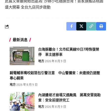
此篇文章最開始出處為:
沙縣小吃插旗台灣！首家旗艦店桃園
盛大開幕 全台九店同步啟動
最新消息
白海豚離台！北市紅黃線10日7時恢復禁
停 車主速移車
地方
2026 年 8 月 9 日
騎電輔車嘴咬鋁箔包引警注意 中山警攔查：未違規仍提醒
專心騎乘
地方
2026 年 8 月 9 日
內湖邊坡才崩塌又遇颱風 蔣萬安冒雨勘
查：安全前提拚完工
地方
2026 年 8 月 9 日