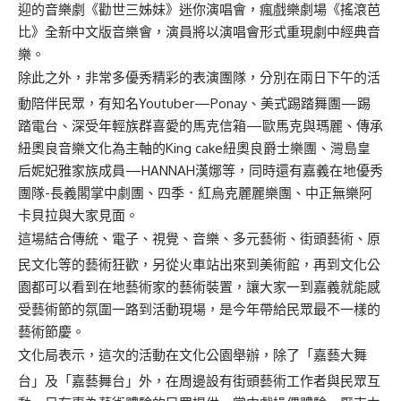
迎的音樂劇《勸世三姊妹》迷你演唱會，瘋戲樂劇場《搖滾芭
比》全新中文版音樂會，演員將以演唱會形式重現劇中經典音
樂。
除此之外，非常多優秀精彩的表演團隊，分別在兩日下午的活
動陪伴民眾，有知名Youtuber—Ponay、美式踢踏舞團—踢
踏電台、深受年輕族群喜愛的馬克信箱—歐馬克與瑪麗、傳承
紐奧良音樂文化為主軸的King cake紐奧良爵士樂團、灣島皇
后妮妃雅家族成員—HANNAH漢娜等，同時還有嘉義在地優秀
團隊-長義閣掌中劇團、四季．紅烏克麗麗樂團、中正無樂阿
卡貝拉與大家見面。
這場結合傳統、電子、視覺、音樂、多元藝術、街頭藝術、原
民文化等的藝術狂歡，另從火車站出來到美術館，再到文化公
園都可以看到在地藝術家的藝術裝置，讓大家一到嘉義就能感
受藝術節的氛圍一路到活動現場，是今年帶給民眾最不一樣的
藝術節慶。
文化局表示，這次的活動在文化公園舉辦，除了「嘉藝大舞
台」及「嘉藝舞台」外，在周邊設有街頭藝術工作者與民眾互