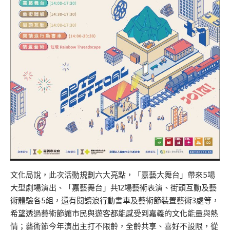
文化局說，此次活動規劃六大亮點，「嘉藝大舞台」帶來5場
大型劇場演出、「嘉藝舞台」共12場藝術表演、街頭互動及藝
術體驗各5組，還有閱讀浪行動書車及藝術節裝置藝術3處等，
希望透過藝術節讓市民與遊客都能感受到嘉義的文化能量與熱
情；藝術節今年演出主打不限齡，全齡共享、喜好不設限，從