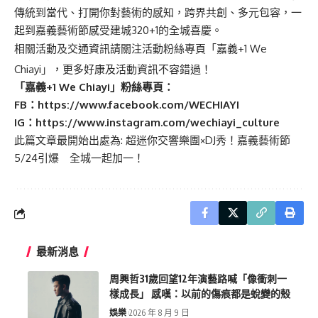
傳統到當代、打開你對藝術的感知，跨界共創、多元包容，一
起到嘉義藝術節感受建城320+1的全城喜慶。
相關活動及交通資訊請關注活動粉絲專頁「嘉義+1 We
Chiayi」，更多好康及活動資訊不容錯過！
「嘉義+1 We Chiayi
」粉絲專頁：
FB
：https://www.facebook.com/WECHIAYI
IG
：https://www.instagram.com/wechiayi_culture
此篇文章最開始出處為:
超迷你交響樂團×DJ秀！嘉義藝術節
5/24引爆 全城一起加一！
最新消息
周興哲31歲回望12年演藝路喊「像衝刺一
樣成長」 感嘆：以前的傷痕都是蛻變的殼
娛樂
2026 年 8 月 9 日