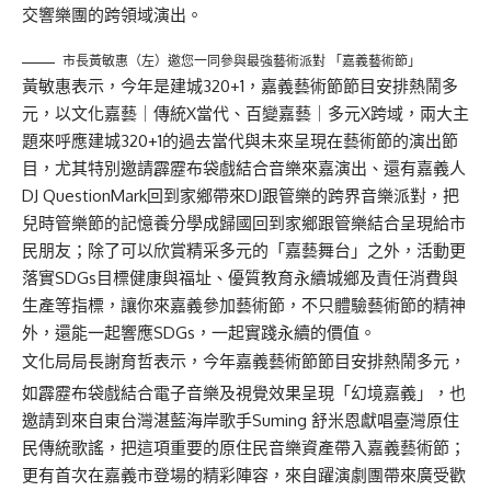
交響樂團的跨領域演出。
市長黃敏惠（左）邀您一同參與最強藝術派對 「嘉義藝術節」
黃敏惠表示，今年是建城320+1，嘉義藝術節節目安排熱鬧多
元，以文化嘉藝｜傳統X當代、百變嘉藝｜多元X跨域，兩大主
題來呼應建城320+1的過去當代與未來呈現在藝術節的演出節
目，尤其特別邀請霹靂布袋戲結合音樂來嘉演出、還有嘉義人
DJ QuestionMark回到家鄉帶來DJ跟管樂的跨界音樂派對，把
兒時管樂節的記憶養分學成歸國回到家鄉跟管樂結合呈現給市
民朋友；除了可以欣賞精采多元的「嘉藝舞台」之外，活動更
落實SDGs目標健康與福址、優質教育永續城鄉及責任消費與
生產等指標，讓你來嘉義參加藝術節，不只體驗藝術節的精神
外，還能一起響應SDGs，一起實踐永續的價值。
文化局局長謝育哲表示，今年嘉義藝術節節目安排熱鬧多元，
如霹靂布袋戲結合電子音樂及視覺效果呈現「幻境嘉義」，也
邀請到來自東台灣湛藍海岸歌手Suming 舒米恩獻唱臺灣原住
民傳統歌謠，把這項重要的原住民音樂資產帶入嘉義藝術節；
更有首次在嘉義市登場的精彩陣容，來自躍演劇團帶來廣受歡