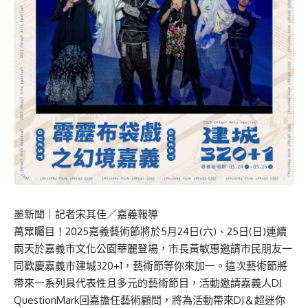
墨新聞
｜記者宋其佳／嘉義報導
萬眾矚目！2025嘉義藝術節將於5月24日(六)、25日(日)連續
兩天於嘉義市文化公園華麗登場，市長黃敏惠邀請市民朋友一
同歡慶嘉義市建城320+1，藝術節等你來加一。這次藝術節將
帶來一系列具代表性且多元的藝術節目，活動邀請嘉義人DJ
QuestionMark回嘉擔任藝術顧問，將為活動帶來DJ＆超迷你