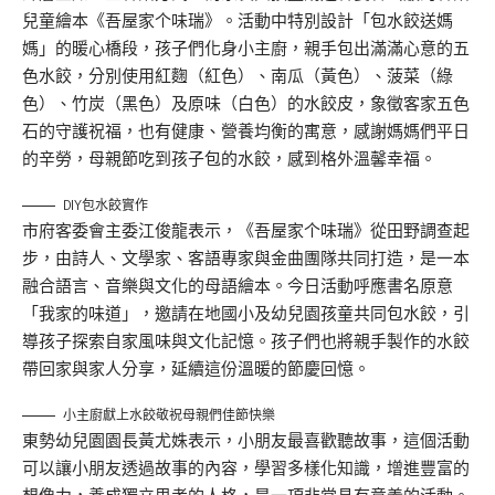
兒童繪本《吾屋家个味瑞》。活動中特別設計「包水餃送媽
媽」的暖心橋段，孩子們化身小主廚，親手包出滿滿心意的五
色水餃，分別使用紅麴（紅色）、南瓜（黃色）、菠菜（綠
色）、竹炭（黑色）及原味（白色）的水餃皮，象徵客家五色
石的守護祝福，也有健康、營養均衡的寓意，感謝媽媽們平日
的辛勞，母親節吃到孩子包的水餃，感到格外溫馨幸福。
DIY包水餃實作
市府客委會主委江俊龍表示，《吾屋家个味瑞》從田野調查起
步，由詩人、文學家、客語專家與金曲團隊共同打造，是一本
融合語言、音樂與文化的母語繪本。今日活動呼應書名原意
「我家的味道」，邀請在地國小及幼兒園孩童共同包水餃，引
導孩子探索自家風味與文化記憶。孩子們也將親手製作的水餃
帶回家與家人分享，延續這份溫暖的節慶回憶。
小主廚獻上水餃敬祝母親們佳節快樂
東勢幼兒園園長黃尤姝表示，小朋友最喜歡聽故事，這個活動
可以讓小朋友透過故事的內容，學習多樣化知識，增進豐富的