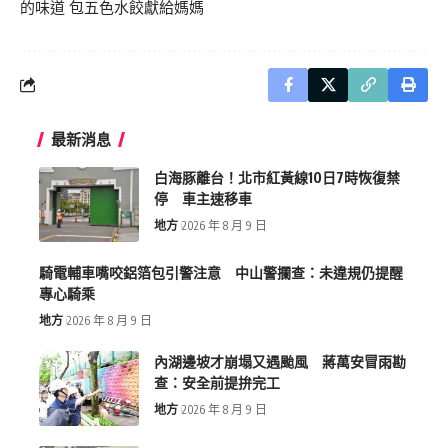
的味道 包五色水餃獻給媽媽
最新消息
白海豚離台！北市紅黃線10日7時恢復禁
停 車主速移車
地方
2026 年 8 月 9 日
騎電輔車嘴咬鋁箔包引警注意 中山警攔查：未違規仍提醒
專心騎乘
地方
2026 年 8 月 9 日
內湖邊坡才崩塌又遇颱風 蔣萬安冒雨勘
查：安全前提拚完工
地方
2026 年 8 月 9 日