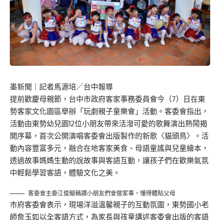
墨新聞
｜記者馬源培／台中報導
提前歡慶母親節，台中市政府客家事務委員會今（7）日在東
勢客家文化園區舉辦「玩劇親子童樂會」活動。客委會指出，
活動由東勢幼兒園12位小朋友帶來活潑可愛的歌舞演出熱鬧揭
開序幕，首次公開演唱客委會出版製作的新歌〈貓頭鳥〉。活
動內容豐富多元，融合在地客家美食、母語童謠與兒童繪本，
透過故事媽媽生動的說故事與客語互動，讓孩子們在歡樂氣氛
中輕鬆學習客語，體驗文化之美。
客委會主委江俊龍稱讚小朋友們會做家事，懂得體貼父母
市府客委會表示，現場洋溢溫馨親子的互動氛圍，東勢國小老
師詹玉如以全客語方式，為家長與孩童講述客委會出版的客語