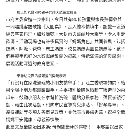
想像力，養成獨立思考的人格，是一項非常具有意義的活動。
詹玉如老師引領親子共讀客語繪本故事
市府客委會進一步指出，今日共有80位孩童與家長熱情參與，
一同唱跳客語歌謠《大圓桌》，走入繪本情境中，認識一道道
經典客家料理，如炆筍乾、大封肉與薑絲炒大腸等，令人垂涎
欲滴。活動現場也有許多真實的「媽媽角色」共同參與，包括
媽媽、阿嬤、爸爸、志工媽媽、校長媽媽與園長媽媽等，孩子
們將親手包好的水餃獻給敬愛的母親，傳遞滿滿的愛與感謝，
展現活動深遠的教育意涵。
東勢幼兒園活潑可愛的開場表演
「有沒有在家洗過碗的小朋友請舉手！」江主委現場詢問，結
果全場小朋友都踴躍舉手。主委特別致贈象徵新丁粄造型的菜
瓜布，鼓勵小朋友在家幫忙洗碗，體貼分擔家務，落實孝親行
動。藉由此次活動，也向市民宣導育兒津貼、「好孕專車」、
產檢補助等多項友善育兒政策，並代表市長盧秀燕，祝福全體
媽媽平安健康，母親節快樂！
此篇文章最開始出處為:
母親節最棒的禮物！ 用客語說出家