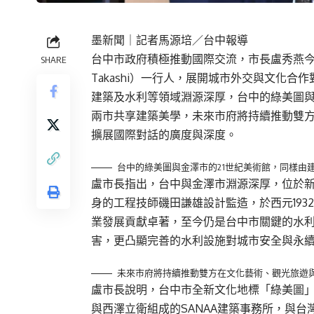
墨新聞
｜記者馬源培／台中報導
台中市政府積極推動國際交流，市長盧秀燕今（
SHARE
Takashi）一行人，展開城市外交與文化
建築及水利等領域淵源深厚，台中的綠美圖與
兩市共享建築美學，未來市府將持續推動雙
擴展國際對話的廣度與深度。
台中的綠美圖與金澤市的21世紀美術館，同樣由
盧市長指出，台中與金澤市淵源深厚，位於
身的工程技師磯田謙雄設計監造，於西元19
業發展貢獻卓著，至今仍是台中市關鍵的水
害，更凸顯完善的水利設施對城市安全與永
未來市府將持續推動雙方在文化藝術、觀光旅遊
盧市長說明，台中市全新文化地標「綠美圖」
與西澤立衛組成的SANAA建築事務所，與