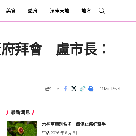
美食
體育
法律天地
地方
蒞府拜會 盧市長：
11 Min Read
Share
最新消息
六神草藥別名多 療傷止痛好幫手
生活
2026 年 8 月 8 日