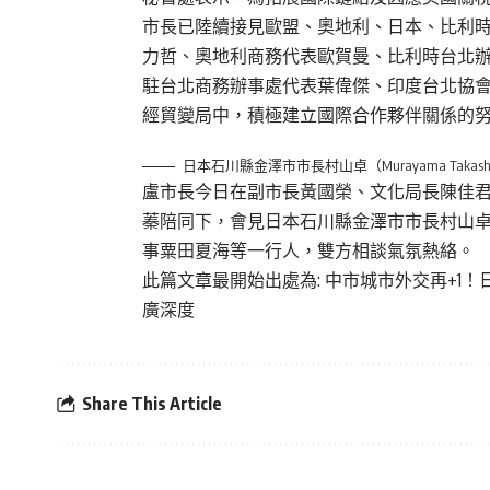
市長已陸續接見歐盟、奧地利、日本、比利
力哲、奧地利商務代表歐賀曼、比利時台北
駐台北商務辦事處代表葉偉傑、印度台北協
經貿變局中，積極建立國際合作夥伴關係的
日本石川縣金澤市市長村山卓（Murayama Taka
盧市長今日在副市長黃國榮、文化局長陳佳
蓁陪同下，會見日本石川縣金澤市市長村山
事粟田夏海等一行人，雙方相談氣氛熱絡。
此篇文章最開始出處為:
中市城市外交再+1
廣深度
Share This Article