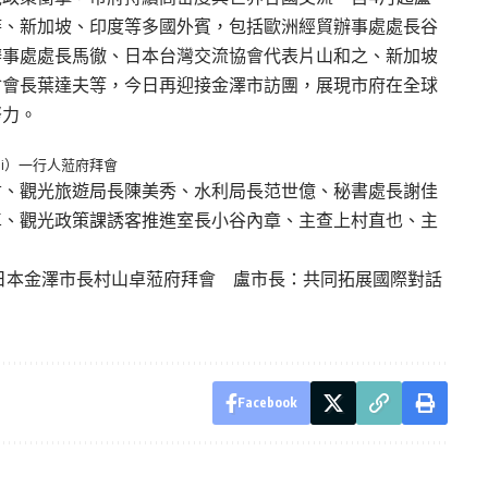
時、新加坡、印度等多國外賓，包括歐洲經貿辦事處處長谷
辦事處處長馬徹、日本台灣交流協會代表片山和之、新加坡
會會長葉達夫等，今日再迎接金澤市訪團，展現市府在全球
努力。
shi）一行人蒞府拜會
君、觀光旅遊局長陳美秀、水利局長范世億、秘書處長謝佳
卓、觀光政策課誘客推進室長小谷內章、主查上村直也、主
！日本金澤市長村山卓蒞府拜會 盧市長：共同拓展國際對話
Facebook