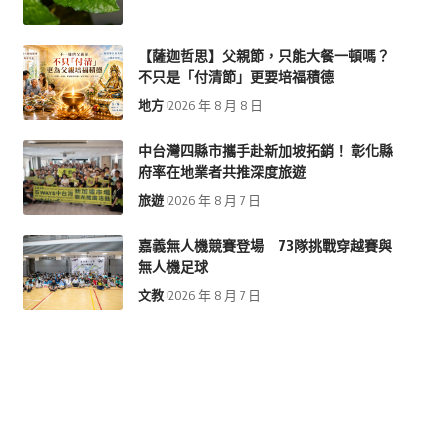
【薩迦哲思】父親節，只能大餐一頓嗎？
不只是「付清節」更要培福積德
地方
2026 年 8 月 8 日
中台灣四縣市攜手赴新加坡拓銷！ 彰化縣
府率在地業者共推深度旅遊
旅遊
2026 年 8 月 7 日
嘉義無人機競賽登場 73隊挑戰穿越賽與
無人機足球
文教
2026 年 8 月 7 日