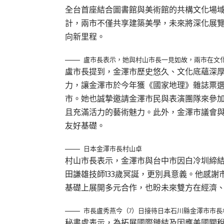
全台首座結合圖書館與美術館的共構文化場域。
計，兩市不僅共享建築美學，未來將深化展
向新里程。
盧市長表示，她與村山市長一見如故，兩市在文
盧市長提到，金澤市歷史悠久、文化底蘊深
力，讓金澤市於今年獲《國家地理》雜誌票選
市。她也誠摯邀請金澤市民與表演團隊來參
且充滿活力的藝術魅力。此外，金澤市議會
友好基礎。
日本金澤市長村山卓
村山市長表示，金澤市與台中市因白冷圳締結
田謙雄技師133歲冥誕，更別具意義。他感
基礎上展開多元合作，也盼未來雙方在經濟
市長盧秀燕今（7）日接待日本石川縣金澤市市長村山卓（
秘書處表示，為拓展國際鏈結及因應美國關稅