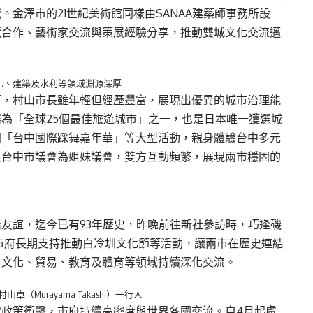
金澤市的21世紀美術館同樣由SANAA建築師事務所設
覽合作、藝術家交流與策展經驗分享，推動雙城文化交流邁
化、建築及水利等領域淵源深厚
厚，村山市長雖年輕但經歷豐富，展現出優異的城市治理能
為「全球25個最佳旅遊城市」之一，也是日本唯一獲選城
加「台中國際踩舞嘉年華」等大型活動，親身體驗台中多元
與台中市議會為姐妹議會，雙方互動頻繁，展現兩市穩固的
友誼，迄今已有93年歷史，昨晚前往新社參訪時，巧逢磯
謝市府長期支持推動白冷圳文化節等活動，讓兩市在歷史連結
、文化、貿易、教育及體育等領域持續深化交流。
Murayama Takashi）一行人
政策衝擊，市府持續高密度與世界各國交流。自4月起盧