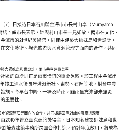
7）日接待日本石川縣金澤市市長村山卓（Murayama
合作對話。盧市長表示，她與村山市長一見如故，兩市在文化、
金澤市的21世紀美術館，同樣由建築大師妹島和世設計，
方在文化藝術、觀光旅遊與水資源管理等面向的合作，共同
建築大師妹島和世設計，兩市共享建築美學
新社區的白冷圳正是兩市情誼的重要象徵。該工程由金澤出
32年竣工通水後長年灌溉新社、東勢、石岡等地，對台中農
利設施。今早台中降下一場及時雨，雖雨量充沛卻未釀災
續的重要性。
與水資源管理等面向的合作，共同擴展國際對話的廣度與深度
由2010年普立茲克建築獎得主、日本知名建築師妹島和世
台灣劉培森建築事務所跨國合作打造，預計年底啟用，將成為