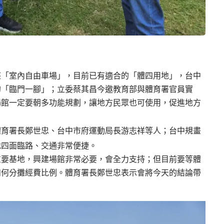
座「室內自由車場」，目前已有適合的「體四用地」，台中
的「臨門一腳」；立委蔡其昌今邀教育部與體育署官員實
場館一定要朝多功能規劃，讓地方民眾也可使用，促進地方
體育署長鄭世忠、台中市府運動局長游志祥等人；台中規畫
地四面臨路、交通非常便捷。
重要基地，興建場館非常必要，會全力支持；但目前要等體
如何分攤經費比例。體育署長鄭世忠表示會將今天的結論帶