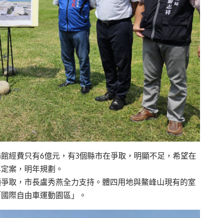
館經費只有6億元，有3個縣市在爭取，明顯不足，希望在
年定案，明年規劃。
願爭取，市長盧秀燕全力支持。體四用地與鰲峰山現有的室
「國際自由車運動園區」。