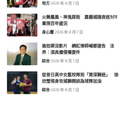
地方
2026 年 8 月 7 日
火舞鳳凰、神鬼踩街 嘉義城隍夜巡9/11
重現百年盛況
身心靈
2026 年 8 月 7 日
偷拍案沒影片 網紅律師喊都提告 法
界：須具備侵權要件
綜合
2026 年 8 月 7 日
從昔日高中女籃校隊到「資深獅迷」 徐
欣瑩現身攻城獅開訓為球隊加油
綜合
2026 年 8 月 7 日