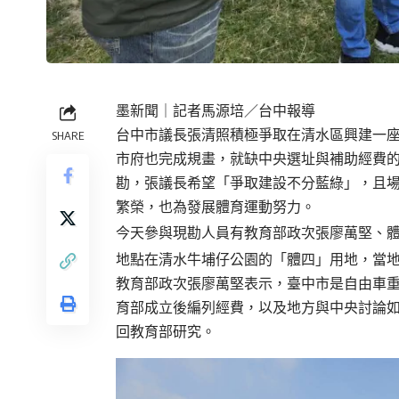
墨新聞
｜記者馬源培／台中報導
台中市議長張清照積極爭取在清水區興建一
SHARE
市府也完成規畫，就缺中央選址與補助經費
勘，張議長希望「爭取建設不分藍綠」，且
繁榮，也為發展體育運動努力。
今天參與現勘人員有教育部政次張廖萬堅、
地點在清水牛埔仔公園的「體四」用地，當
教育部政次張廖萬堅表示，臺中市是自由車
育部成立後編列經費，以及地方與中央討論
回教育部研究。