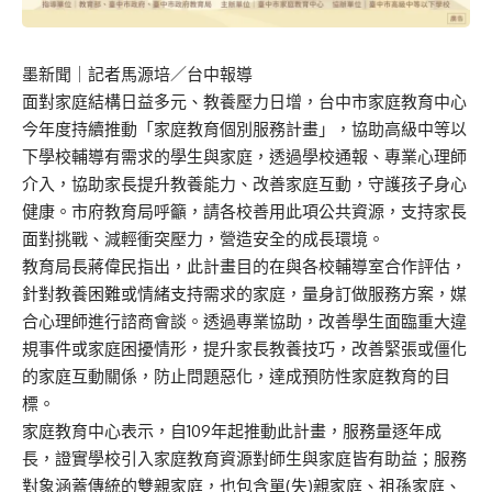
墨新聞
｜記者馬源培／台中報導
面對家庭結構日益多元、教養壓力日增，台中市家庭教育中心
今年度持續推動「家庭教育個別服務計畫」，協助高級中等以
下學校輔導有需求的學生與家庭，透過學校通報、專業心理師
介入，協助家長提升教養能力、改善家庭互動，守護孩子身心
健康。市府教育局呼籲，請各校善用此項公共資源，支持家長
面對挑戰、減輕衝突壓力，營造安全的成長環境。
教育局長蔣偉民指出，此計畫目的在與各校輔導室合作評估，
針對教養困難或情緒支持需求的家庭，量身訂做服務方案，媒
合心理師進行諮商會談。透過專業協助，改善學生面臨重大違
規事件或家庭困擾情形，提升家長教養技巧，改善緊張或僵化
的家庭互動關係，防止問題惡化，達成預防性家庭教育的目
標。
家庭教育中心表示，自109年起推動此計畫，服務量逐年成
長，證實學校引入家庭教育資源對師生與家庭皆有助益；服務
對象涵蓋傳統的雙親家庭，也包含單(失)親家庭、祖孫家庭、