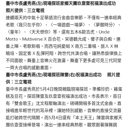
臺中市長盧秀燕(左)現場探班家鄉天團玖壹壹祝福演出成功
照片提供：三立電視
連續兩天的中氣十足華語流行金曲音樂節，不僅有一連串經典
老歌〈我只在乎你〉、〈一場遊戲一場夢〉、〈夢醒時分〉、
〈童年〉、〈天天想你〉等，還有五木&歐吉虎、Uncle
Motto、Multiverse X 百合花、宋德鶴允成、傻子與白痴，連
番上陣、老歌新唱，而西屯純愛組 X 南方二重唱、旅人 X 林
曉培、固定客 X 乱彈阿翔，跨世代共演合唱，讓熟悉旋律換上
不同面貌，舞臺上音樂火花激盪，舞臺下更多處可見三代同堂
一齊大合唱的感動畫面。
臺中市長盧秀燕(左)現場探班陳雷(右)祝福演出成功 照片提
供：三立電視
臺中市長盧秀燕於5月4日晚間親臨現場探班，準備珍奶、雞蛋
糕及豆花，探班陳雷及玖壹壹祝福演出成功。市長表示，首日
有「雙金歌王」沈文程壓軸演出，磅礡開唱多首沈式金曲，直
接唱進年輕世代的耳朵裡，讓她特別感動，音樂的直接交流最
能打破跨世代隔閡。而5月4日還有「本土天王」陳雷與家鄉天
團玖壹壹接棒登場，演出一連串經典熱歌，觀眾跟著揮舞跳