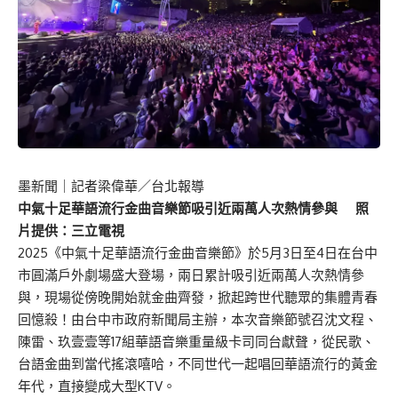
墨新聞
｜記者梁偉華／台北報導
中氣十足華語流行金曲音樂節吸引近兩萬人次熱情參與
照
片提供：三立電視
2025《中氣十足華語流行金曲音樂節》於5月3日至4日在台中
市圓滿戶外劇場盛大登場，兩日累計吸引近兩萬人次熱情參
與，現場從傍晚開始就金曲齊發，掀起跨世代聽眾的集體青春
回憶殺！由台中市政府新聞局主辦，本次音樂節號召沈文程、
陳雷、玖壹壹等17組華語音樂重量級卡司同台獻聲，從民歌、
台語金曲到當代搖滾嘻哈，不同世代一起唱回華語流行的黃金
年代，直接變成大型KTV。