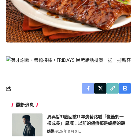
最新消息
周興哲31歲回望12年演藝路喊「像衝刺一
樣成長」 感嘆：以前的傷痕都是蛻變的殼
娛樂
2026 年 8 月 9 日