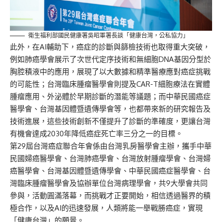
衛生福利部國民健康署吳昭軍署長談「健康台灣，公私協力」
此外，在AI輔助下，癌症的診斷與篩檢技術也取得重大突破，
例如肺癌學會展示了次世代定序技術和無細胞DNA基因分型於
胸腔積液中的應用，展現了以大數據和精準醫療應對癌症挑戰
的可能性；台灣臨床腫瘤醫學會則提及CAR-T細胞療法在實體
腫瘤應用、外泌體於早期診斷的潛能等議題；而中華民國癌症
醫學會、台灣基因體暨遺傳學會等，也都帶來新的研究報告及
技術進展，這些技術創新不僅提升了診斷的準確度，更讓台灣
有機會達成2030年降低癌症死亡率三分之一的目標。
第29屆台灣癌症聯合年會係由台灣乳房醫學會主辦，攜手中華
民國婦癌醫學會、台灣肺癌學會、台灣放射腫瘤學會、台灣婦
癌醫學會、台灣基因體暨遺傳學會、中華民國癌症醫學會、台
灣臨床腫瘤醫學會及協辦單位台灣病理學會，共9大學會共同
參與，活動圓滿落幕，而挑戰才正要開始，相信透過醫界的積
極合作，以及AI的迅速發展，人類將能一舉戰勝癌症，實現
「健康台灣」的願景。