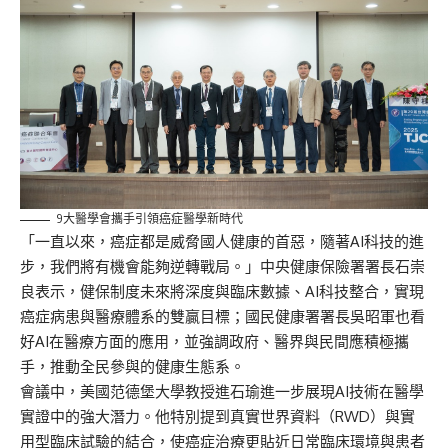
9大醫學會攜手引領癌症醫學新時代
「一直以來，癌症都是威脅國人健康的首惡，隨著AI科技的進
步，我們將有機會能夠逆轉戰局。」中央健康保險署署長石崇
良表示，健保制度未來將深度與臨床數據、AI科技整合，實現
癌症病患與醫療體系的雙贏目標；國民健康署署長吳昭軍也看
好AI在醫療方面的應用，並強調政府、醫界與民間應積極攜
手，推動全民參與的健康生態系。
會議中，美國范德堡大學教授進石瑜進一步展現AI技術在醫學
實證中的強大潛力。他特別提到真實世界資料（RWD）與實
用型臨床試驗的結合，使癌症治療更貼近日常臨床環境與患者