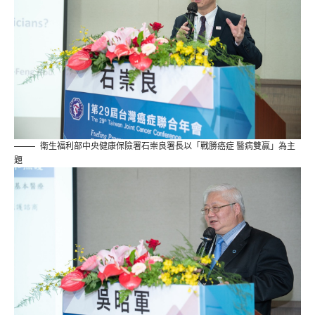
衛生福利部中央健康保險署石崇良署長以「戰勝癌症 醫病雙贏」為主
題