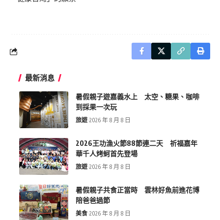
最新消息
暑假親子遊嘉義水上 太空、糖果、咖啡
到採果一次玩
旅遊
2026 年 8 月 8 日
2026王功漁火節88節連二天 祈福嘉年
華千人烤蚵首先登場
旅遊
2026 年 8 月 8 日
暑假親子共食正當時 雲林好魚前進花博
陪爸爸過節
美食
2026 年 8 月 8 日