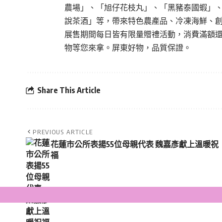
農場」、「旭仔花枝丸」、「黑豬泰國蝦」
說茶酒」等，帶來特色農產品、冷凍海鮮、
展售期間每日皆有限量贈禮活動，消費滿額
物等您來拿。屏東好物，品質保證。
Share This Article
PREVIOUS ARTICLE
花蓮市公所表揚55位母親代表 魏嘉彥獻上溫暖祝
福