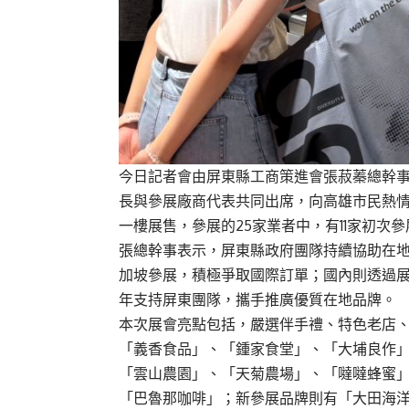
今日記者會由屏東縣工商策進會張菽蓁總幹
長與參展廠商代表共同出席，向高雄市民熱
一樓展售，參展的
25
家業者中，有
11
家初次參
張總幹事表示，屏東縣政府團隊持續協助在
加坡參展，積極爭取國際訂單；國內則透過
年支持屏東團隊，攜手推廣優質在地品牌。
本次展會亮點包括，嚴選伴手禮、特色老店
「義香食品」、「鍾家食堂」、「大埔良作
「雲山農園」、「天菊農場」、「噠噠蜂蜜
「巴魯那咖啡」；新參展品牌則有「大田海