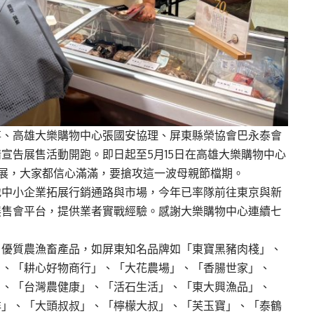
事、高雄大樂購物中心張國安協理、屏東縣榮協會巴永泰會
情宣告展售活動開跑。即日起至
5
月
15
日在高雄大樂購物中心
展，大家都信心滿滿，要搶攻這一波母親節檔期。
地中小企業拓展行銷通路與市場，今年已率隊前往東京與新
展售會平台，提供業者實戰經驗。感謝大樂購物中心連續七
、優質農漁畜產品，如屏東知名品牌如「東寶黑豬肉棧」、
」、「耕心好物商行」、「大花農場」、「香腸世家」、
」、「台灣農健康」、「活石生活」、「東大興漁品」、
洋」、「大頭叔叔」、「檸檬大叔」、「芙玉寶」、「泰鶴