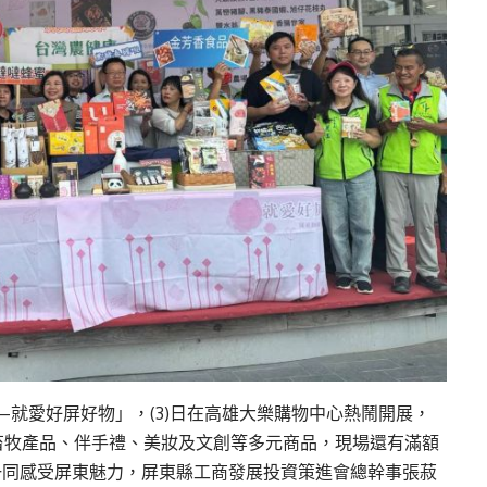
—就愛好屏好物」，
(3)
日在高雄大樂購物中心熱鬧開展，
畜牧產品、伴手禮、美妝及文創等多元商品，現場還有滿額
一同感受屏東魅力，屏東縣工商發展投資策進會總幹事張菽