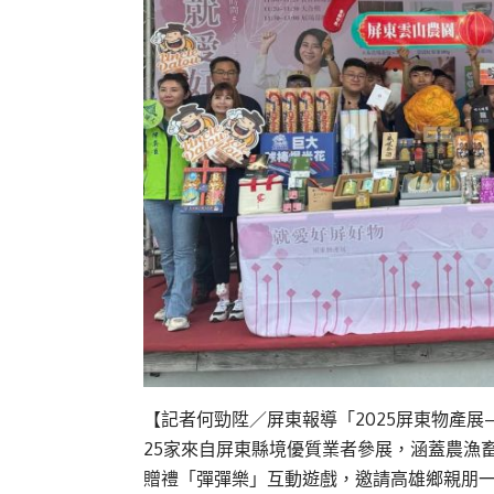
【記者何勁陞／屏東報導「
2025
屏東物產展
25
家來自屏東縣境優質業者參展，涵蓋農漁
贈禮「彈彈樂」互動遊戲，邀請高雄鄉親朋