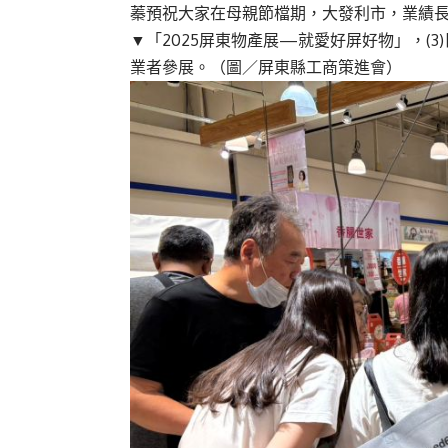
蓁預祝大家在母親節檔期，大發利市，業績
▼
「
2025
屏東物產展—就愛好屏好物」，
(3)
業者參展
。（圖／屏東縣
工商策進會
）