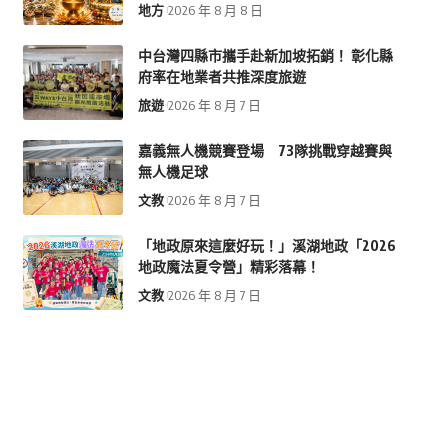
地方
2026 年 8 月 8 日
中台灣四縣市攜手赴新加坡拓銷！ 彰化縣
府率在地業者共推深度旅遊
旅遊
2026 年 8 月 7 日
嘉義無人機競賽登場 73隊挑戰穿越賽與
無人機足球
文教
2026 年 8 月 7 日
「地政原來這麼好玩！」溪湖地政「2026
地政魔法夏令營」精彩落幕！
文教
2026 年 8 月 7 日