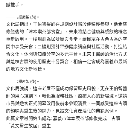
鍵推手。
2樓屋架 (前)。
文化局指出，王伯智醫師在規劃設計階段便積極參與，他希望
修繕後的「津本喫茶部食堂」，未來將結合健康與餐飲的概念
重新啟用。一樓規劃為咖啡廳與食堂，讓民眾在古色古香的空
間中享受美食；二樓則預計舉辦健康講座與社區活動，打造結
合文化、休閒與知識分享的多元平台。未來王醫師的活化方式
與這棟古蹟的使用歷史十分契合，相信一定會成為嘉義市最新
的地方文化新地標。
2樓屋架 (後)。
文化局強調，這座老屋不僅成功保留歷史風貌，更在王伯智醫
師的用心規劃下，轉化為服務社區、療癒人心的新場域。邀請
市民與遊客正式開幕啟用後前來參觀消費，一同感受這座古蹟
的韻味與重生後的魅力，見證文化資產活化的典範案例。
此篇文章最開始出處為:
嘉義市津本喫茶部修復完成 古蹟
「黃文醫生故居」重生