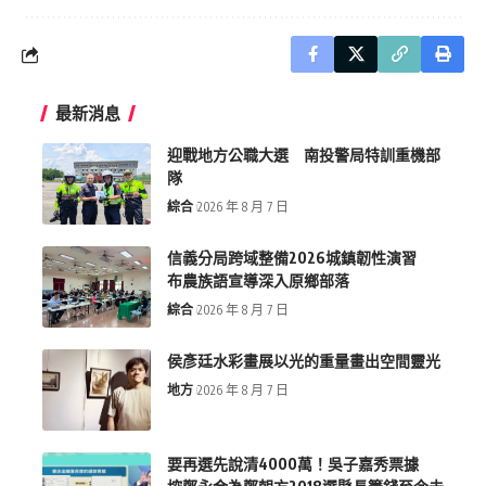
最新消息
迎戰地方公職大選 南投警局特訓重機部
隊
綜合
2026 年 8 月 7 日
信義分局跨域整備2026城鎮韌性演習
布農族語宣導深入原鄉部落
綜合
2026 年 8 月 7 日
侯彥廷水彩畫展以光的重量畫出空間靈光
地方
2026 年 8 月 7 日
要再選先說清4000萬！吳子嘉秀票據