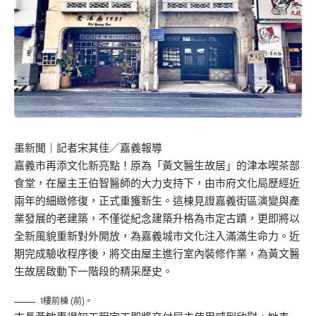
墨新聞
｜記者宋其佳／嘉義報導
嘉義市再添文化新亮點！原為「黃文醫生故居」的津本喫茶部
食堂，在屋主王伯智醫師的大力支持下，由市府文化局歷經近
兩年的細緻修復，正式重獲新生。這棟見證嘉義街區演變與產
業發展的老建築，不僅從紀念建築升格為市定古蹟，更即將以
全新風貌重新對外開放，為嘉義城市文化注入滿滿生命力。近
期完成驗收程序後，將交由屋主進行室內裝修作業，為黃文醫
生故居啟動下一階段的精采歷史。
1樓前棟 (前)。