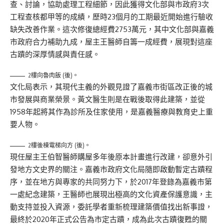
查、討論，協助處理工程細節，因此獲得文化部與市政府3次
工程查核都甲等的成績，歷時23個月的工期最近開始進行驗收
缺失改善作業。這次修復總經費2753萬元，其中文化部與嘉義
市政府合力補助九成，屋主王醫師自籌一成經費，展現對這座
古蹟的深厚情感與責任感。
2樓向魯肉飯 (後)。
文化局表示，其現代主義的外觀見證了嘉義市街區改正後的城
市發展與商業榮景。黃文醫生則是在戰後取得此建築，並從
1958年起將其作為診所及住家使用，是嘉義醫療與教育史上重
要人物。
2樓後棟電梯向方 (後)。
現任屋主王伯智醫師購屋多年後原本計畫進行改建，卻意外引
發地方文史界的關注。嘉義市政府文化局隨即啟動暫定古蹟程
序，並在地方與專家的共同努力下，於2017年登錄為嘉義市第
一處紀念建築，王醫師也展現出極高的文化資產保護意識，主
動支持並投入資源，委託學者重新梳理建築價值找出新事證，
最終於2020年正式公告為市定古蹟，成為此次古蹟復甦的關