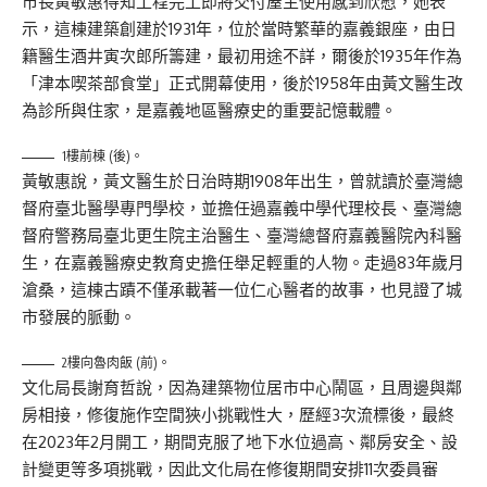
市長黃敏惠得知工程完工即將交付屋主使用感到欣慰，她表
示，這棟建築創建於1931年，位於當時繁華的嘉義銀座，由日
籍醫生酒井寅次郎所籌建，最初用途不詳，爾後於1935年作為
「津本喫茶部食堂」正式開幕使用，後於1958年由黃文醫生改
為診所與住家，是嘉義地區醫療史的重要記憶載體。
1樓前棟 (後)。
黃敏惠說，黃文醫生於日治時期1908年出生，曾就讀於臺灣總
督府臺北醫學專門學校，並擔任過嘉義中學代理校長、臺灣總
督府警務局臺北更生院主治醫生、臺灣總督府嘉義醫院內科醫
生，在嘉義醫療史教育史擔任舉足輕重的人物。走過83年歲月
滄桑，這棟古蹟不僅承載著一位仁心醫者的故事，也見證了城
市發展的脈動。
2樓向魯肉飯 (前)。
文化局長謝育哲說，因為建築物位居市中心鬧區，且周邊與鄰
房相接，修復施作空間狹小挑戰性大，歷經3次流標後，最終
在2023年2月開工，期間克服了地下水位過高、鄰房安全、設
計變更等多項挑戰，因此文化局在修復期間安排11次委員審