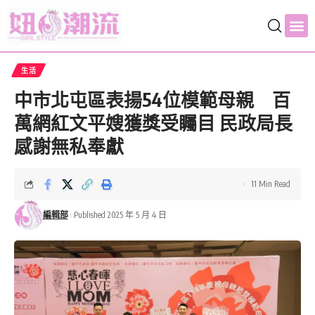
生活
中市北屯區表揚54位模範母親 百
萬網紅文平嫂獲獎受矚目 民政局長
感謝無私奉獻
11 Min Read
編輯部
Published 2025 年 5 月 4 日