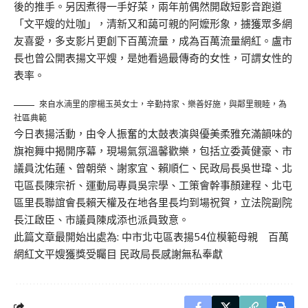
後的推手。另因煮得一手好菜，兩年前偶然開啟短影音跑道
「文平嫂的灶咖」，清新又和藹可親的阿嬤形象，擄獲眾多網
友喜愛，多支影片更創下百萬流量，成為百萬流量網紅。盧市
長也曾公開表揚文平嫂，是她看過最傳奇的女性，可謂女性的
表率。
來自水湳里的廖楊玉英女士，辛勤持家、樂善好施，與鄰里親睦，為
社區典範
今日表揚活動，由令人振奮的太鼓表演與優美柔雅充滿韻味的
旗袍舞中揭開序幕，現場氣氛溫馨歡樂，包括立委黃健豪、市
議員沈佑蓮、曾朝榮、謝家宜、賴順仁、民政局長吳世瑋、北
屯區長陳宗祈、運動局專員吳宗學、工策會幹事顏建程、北屯
區里長聯誼會長賴天權及在地各里長均到場祝賀，立法院副院
長江啟臣、市議員陳成添也派員致意。
此篇文章最開始出處為:
中市北屯區表揚54位模範母親 百萬
網紅文平嫂獲獎受矚目 民政局長感謝無私奉獻