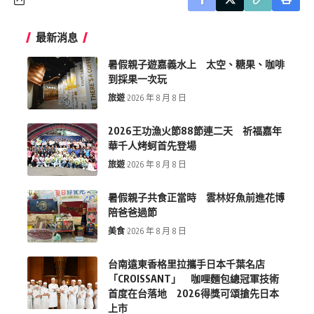
最新消息
暑假親子遊嘉義水上 太空、糖果、咖啡
到採果一次玩
旅遊
2026 年 8 月 8 日
2026王功漁火節88節連二天 祈福嘉年
華千人烤蚵首先登場
旅遊
2026 年 8 月 8 日
暑假親子共食正當時 雲林好魚前進花博
陪爸爸過節
美食
2026 年 8 月 8 日
台南遠東香格里拉攜手日本千葉名店
「CROISSANT」 咖哩麵包總冠軍技術
首度在台落地 2026得獎可頌搶先日本
上市