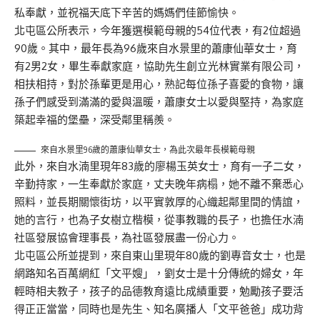
私奉獻，並祝福天底下辛苦的媽媽們佳節愉快。
北屯區公所表示，今年獲選模範母親的54位代表，有2位超過
90歲。其中，最年長為96歲來自水景里的蕭康仙華女士，育
有2男2女，畢生奉獻家庭，協助先生創立光林實業有限公司，
相扶相持，對於孫輩更是用心，熟記每位孫子喜愛的食物，讓
孫子們感受到滿滿的愛與溫暖，蕭康女士以愛與堅持，為家庭
築起幸福的堡壘，深受鄰里稱羨。
來自水景里96歲的蕭康仙華女士，為此次最年長模範母親
此外，來自水湳里現年83歲的廖楊玉英女士，育有一子二女，
辛勤持家，一生奉獻於家庭，丈夫晚年病榻，她不離不棄悉心
照料，並長期關懷街坊，以平實敦厚的心織起鄰里間的情誼，
她的言行，也為子女樹立楷模，從事教職的長子，也擔任水湳
社區發展協會理事長，為社區發展盡一份心力。
北屯區公所並提到，來自東山里現年80歲的劉專音女士，也是
網路知名百萬網紅「文平嫂」，劉女士是十分傳統的婦女，年
輕時相夫教子，孩子的品德教育遠比成績重要，勉勵孩子要活
得正正當當，同時也是先生、知名廣播人「文平爸爸」成功背