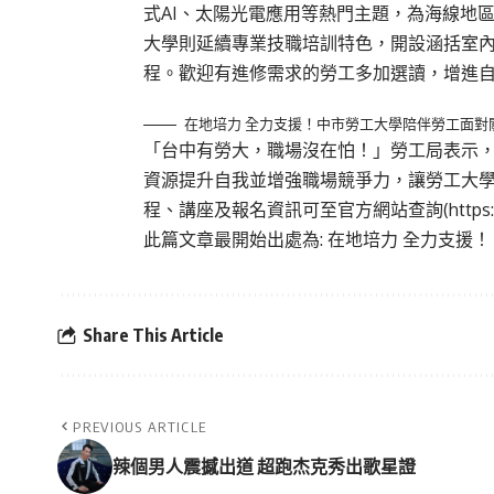
式AI、太陽光電應用等熱門主題，為海線地
大學則延續專業技職培訓特色，開設涵括室
程。歡迎有進修需求的勞工多加選讀，增進
在地培力 全力支援！中市勞工大學陪伴勞工面對
「台中有勞大，職場沒在怕！」勞工局表示
資源提升自我並增強職場競爭力，讓勞工大
程、講座及報名資訊可至官方網站查詢(
https
此篇文章最開始出處為:
在地培力 全力支援
Share This Article
PREVIOUS ARTICLE
辣個男人震撼出道 超跑杰克秀出歌星證