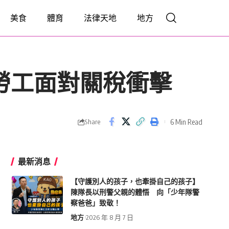
美食
體育
法律天地
地方
勞工面對關稅衝擊
6 Min Read
Share
最新消息
【守護別人的孩子，也牽掛自己的孩子】
陳隊長以刑警父親的體悟 向「少年隊警
察爸爸」致敬！
地方
2026 年 8 月 7 日