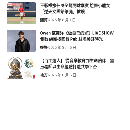
王彩樺擔任味全龍開球嘉賓 尬舞小龍女
「逆天女團鉛筆腿」搶鏡
體育
2026 年 8 月 7 日
Owen 蘇震洋《做自己的光》LIVE SHOW
倒數 練團找回昔 Pub 駐唱美好時光
娛樂
2026 年 8 月 6 日
【百工達人】 從音樂教育到生命陪伴 黛
玉老師以生命經驗打造共學平台
地方
2026 年 8 月 6 日